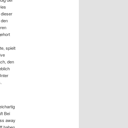
Dies
 dieser
r den
eren
gehort
e, spielt
ive
ach, den
eblich
Unter
.
ichartig
ft Bei
ass away
ff haben.