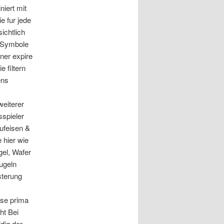
iert mit
e fur jede
ichtlich
r Symbole
ner expire
 filtern
ens
weiterer
sspieler
Hufeisen &
 hier wie
gel, Wafer
Kugeln
sterung
ise prima
ht Bei
dig der