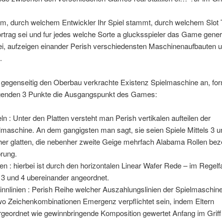
m, durch welchem Entwickler Ihr Spiel stammt, durch welchem Slot 
trag sei und fur jedes welche Sorte a glucksspieler das Game gener
ei, aufzeigen einander Perish verschiedensten Maschinenaufbauten 
.
 gegenseitig den Oberbau verkrachte Existenz Spielmaschine an, fo
lgenden 3 Punkte die Ausgangspunkt des Games:
ln : Unter den Platten versteht man Perish vertikalen aufteilen der
lmaschine. An dem gangigsten man sagt, sie seien Spiele Mittels 3 
her glatten, die nebenher zweite Geige mehrfach Alabama Rollen bez
rung.
en : hierbei ist durch den horizontalen Linear Wafer Rede – im Regelfal
3 und 4 ubereinander angeordnet.
nnlinien : Perish Reihe welcher Auszahlungslinien der Spielmaschine 
wo Zeichenkombinationen Emergenz verpflichtet sein, indem Eltern
rgeordnet wie gewinnbringende Komposition gewertet Anfang im Griff