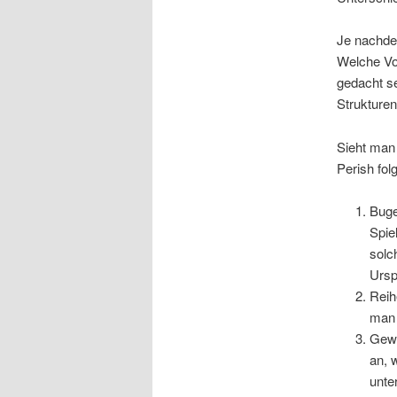
Je nachde
Welche Vor
gedacht s
Strukturen
Sieht man
Perish fo
Buge
Spie
solc
Ursp
Reih
man 
Gewi
an, 
unte