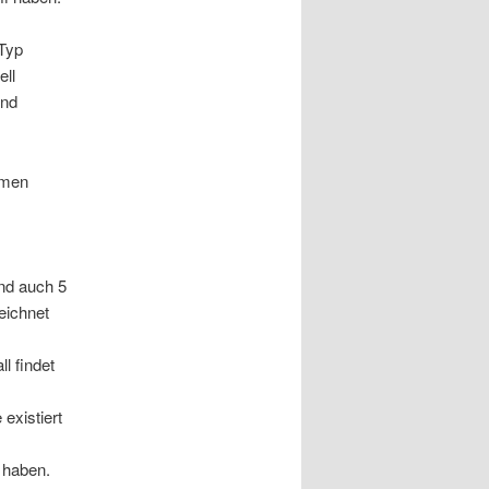
Typ
ell
und
rmen
und auch 5
eichnet
l findet
existiert
 haben.