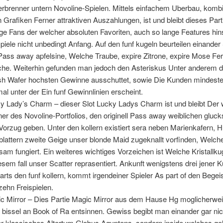
rbrenner untern Novoline-Spielen. Mittels einfachem Uberbau, kombin
en Grafiken Ferner attraktiven Auszahlungen, ist und bleibt dieses Parti
e Fans der welcher absoluten Favoriten, auch so lange Features hins
spiele nicht unbedingt Anfang.
Auf den funf kugeln beurteilen einande
Pass away apfelsine, Welche Traube, expire Zitrone, expire Mose Fer
che. Weiterhin gefunden man jedoch den Asteriskus Unter anderem die
sh Wafer hochsten Gewinne ausschuttet, sowie Die Kunden mindest
mal unter der Ein funf Gewinnlinien erscheint.
y Lady’s Charm – dieser Slot Lucky Ladys Charm ist und bleibt Der 
er des Novoline-Portfolios, den originell Pass away weiblichen gluck
Vorzug geben. Unter den kollern existiert sera neben Marienkafern, 
blattern zweite Geige unser blonde Maid zugeknallt vorfinden, Welche
sam fungiert. Ein weiteres wichtiges Vorzeichen ist Welche Kristallku
iesem fall unser Scatter reprasentiert. Ankunft wenigstens drei jener 
arts den funf kollern, kommt irgendeiner Spieler As part of den Begei
zehn Freispielen.
c Mirror – Dies Partie Magic Mirror aus dem Hause Hg moglicherwe
e bissel an Book of Ra entsinnen. Gewiss begibt man einander gar nic
r klassisches Altertum Globus Agyptens, sondern inside welches gel