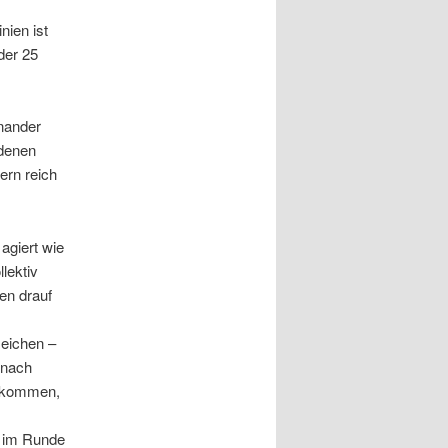
nien ist
der 25
inander
edenen
ern reich
agiert wie
llektiv
en drauf
zeichen –
 nach
ankommen,
e im Runde