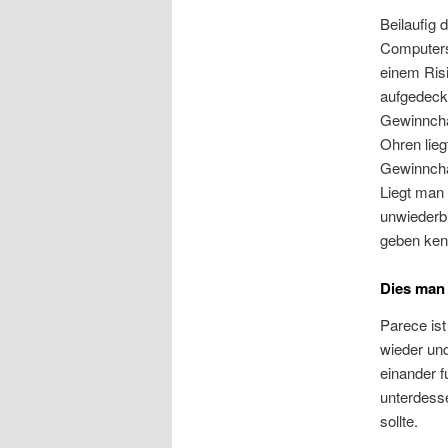
Beilaufig
Computersp
einem Ris
aufgedeckt
Gewinncha
Ohren lieg
Gewinncha
Liegt man 
unwiederbr
geben kenn
Dies man 
Parece ist
wieder und
einander f
unterdess
sollte.