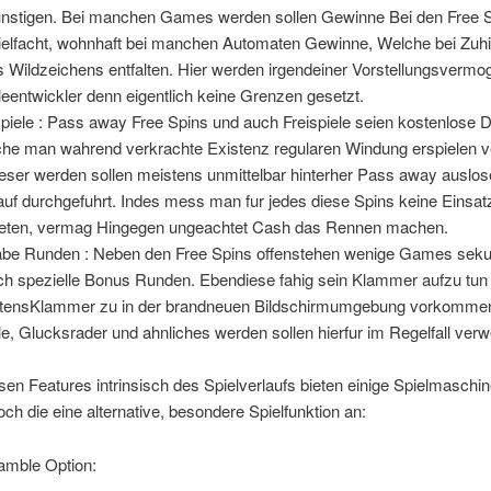
nstigen. Bei manchen Games werden sollen Gewinne Bei den Free 
ielfacht, wohnhaft bei manchen Automaten Gewinne, Welche bei Zuh
s Wildzeichens entfalten. Hier werden irgendeiner Vorstellungsvermo
leentwickler denn eigentlich keine Grenzen gesetzt.
spiele : Pass away Free Spins und auch Freispiele seien kostenlose 
he man wahrend verkrachte Existenz regularen Windung erspielen 
leser werden sollen meistens unmittelbar hinterher Pass away auslo
uf durchgefuhrt. Indes mess man fur jedes diese Spins keine Einsat
bieten, vermag Hingegen ungeachtet Cash das Rennen machen.
be Runden : Neben den Free Spins offenstehen wenige Games sek
ch spezielle Bonus Runden. Ebendiese fahig sein Klammer aufzu tun 
tensKlammer zu in der brandneuen Bildschirmumgebung vorkomme
le, Glucksrader und ahnliches werden sollen hierfur im Regelfall ver
en Features intrinsisch des Spielverlaufs bieten einige Spielmaschi
ch die eine alternative, besondere Spielfunktion an:
mble Option: