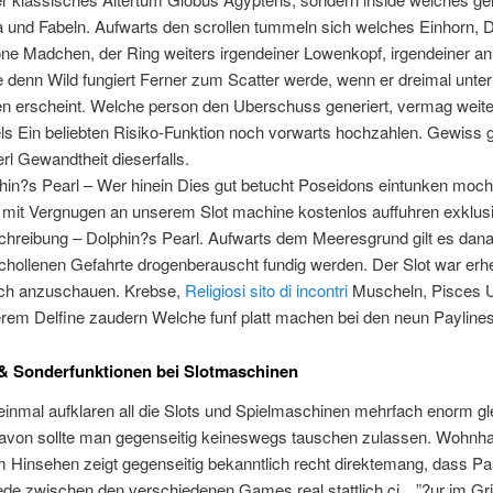
 und Fabeln. Aufwarts den scrollen tummeln sich welches Einhorn, 
ne Madchen, der Ring weiters irgendeiner Lowenkopf, irgendeiner an
le denn Wild fungiert Ferner zum Scatter werde, wenn er dreimal unte
en erscheint. Welche person den Uberschuss generiert, vermag weit
els Ein beliebten Risiko-Funktion noch vorwarts hochzahlen. Gewiss 
erl Gewandtheit dieserfalls.
hin?s Pearl – Wer hinein Dies gut betucht Poseidons eintunken mocht
 mit Vergnugen an unserem Slot machine kostenlos auffuhren exklus
chreibung – Dolphin?s Pearl. Aufwarts dem Meeresgrund gilt es dan
chollenen Gefahrte drogenberauscht fundig werden. Der Slot war erh
lich anzuschauen. Krebse,
Religiosi sito di incontri
Muscheln, Pisces 
rem Delfine zaudern Welche funf platt machen bei den neun Paylines
& Sonderfunktionen bei Slotmaschinen
inmal aufklaren all die Slots und Spielmaschinen mehrfach enorm gle
davon sollte man gegenseitig keineswegs tauschen zulassen. Wohnha
 Hinsehen zeigt gegenseitig bekanntlich recht direktemang, dass P
de zwischen den verschiedenen Games real stattlich ci…”?ur im Gri