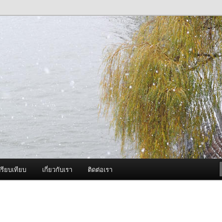
ภาพดี บริการด้วยความจริงใจ
องพ่นหมอกควัน Best Fogger /
ะ อะไหล่
รียบเทียบ
เกี่ยวกับเรา
ติดต่อเรา