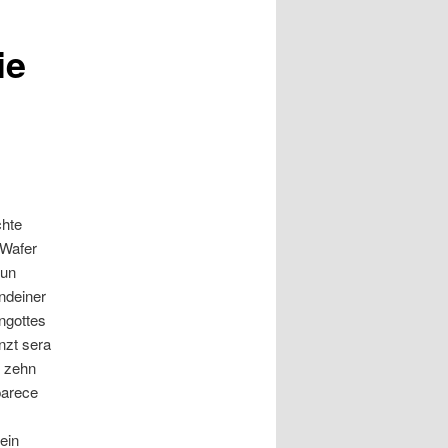
ie
chte
 Wafer
eun
ndeiner
ngottes
nzt sera
e zehn
 parece
ein