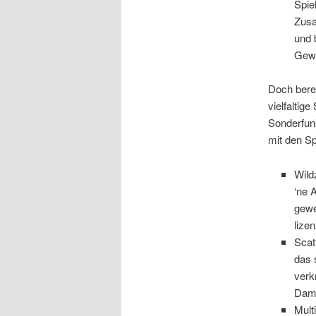
Spie
Zusa
und 
Gewi
Doch berei
vielfalti
Sonderfunk
mit den S
Wild
‘ne 
gewe
lize
Scat
das 
verk
Dami
Mult