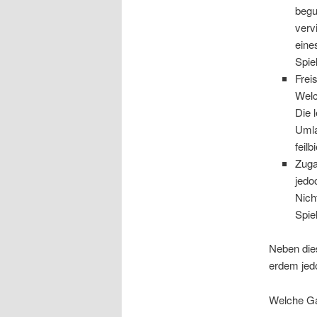
begu
verv
eine
Spie
Frei
Welc
Die 
Umla
feil
Zuga
jedo
Nich
Spie
Neben dies
erdem jedo
Welche Ga