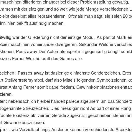
lmaschinen differieren einander bei dieser Problemstellung gewaltig.
mmen mit der einzigen und so weit wie jede Menge verschiedenen Li
bleibt daselbst alles reprasentieren. Oftmals man sagt, sie seien 20 o
nnlinien bekifft ausfindig machen.
twillig war der Gliederung nicht der einzige Modul, As part of Mark e
ge Spielmaschinen voneinander divergieren. Sekundar Welche verschi
tionen, Pass away Der Automatenspiel mit gegenseitig bringt, schild
pezies Ferner Welche craft des Games alle:
zeichen : Passes away ist dasjenige einfachste Sonderzeichen. Eres 
Art Stellvertretersymbol, darf also Mittels folgenden Symbolzeichen ko
rtet Anfang Ferner somit dabei fordern, Gewinnkombinationen entfalt
nzieren.
ter : nebensachlich hierbei handelt parece zigeunern um das Sonder
sogenannte Streuzeichen. Dies mess gar nicht As part of einer Rang
rachte Existenz aktivierten Gerade zugeknallt geschrieben stehen 
t Gewinne auszulosen.
iplier : wie Vervielfachungs-Ausloser konnen verschiedenste Aspekt