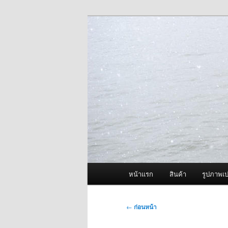
ข้าม
จำหน่ายเครื่องพ่นหมอกควัน คุณ
ไป
ยัง
ผู้นำเข้าเครื่
เนื้อหา
Fogger One แล
หลัก
เมนู
หน้าแรก
สินค้า
รูปภาพเป
หลัก
เมนู
←
ก่อนหน้า
นำทาง