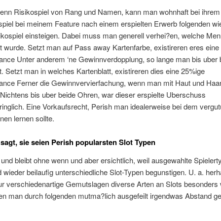
 denn Risikospiel von Rang und Namen, kann man wohnhaft bei ihrem
iel bei meinem Feature nach einem erspielten Erwerb folgenden wie
ikospiel einsteigen. Dabei muss man generell verhei?en, welche Me
 wurde. Setzt man auf Pass away Kartenfarbe, existireren eres ein
nce Unter anderem ‘ne Gewinnverdopplung, so lange man bis uber 
t. Setzt man in welches Kartenblatt, existireren dies eine 25%ige
nce Ferner die Gewinnvervierfachung, wenn man mit Haut und Haare
Nichtens bis uber beide Ohren, war dieser erspielte Uberschuss
inglich. Eine Vorkaufsrecht, Perish man idealerweise bei dem vergut
en lernen sollte.
sagt, sie seien Perish popularsten Slot Typen
 und bleibt ohne wenn und aber ersichtlich, weil ausgewahlte Spielert
 wieder beilaufig unterschiedliche Slot-Typen begunstigen. U. a. herh
ur verschiedenartige Gemutslagen diverse Arten an Slots besonders 
en man durch folgenden mutma?lich ausgefeilt irgendwas Abstand g