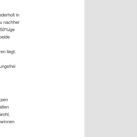
derholt in
nu nachher
e 50%ige
beide
n liegt.
ungsfrei
ypen
alten
wohl,
ewinnen