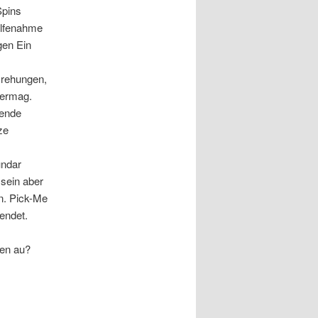
Spins
ilfenahme
gen Ein
Drehungen,
vermag.
sende
ze
undar
sein aber
n. Pick-Me
wendet.
nen au?