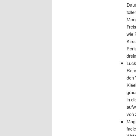
Daue
toll
Meng
Frei
wie 
Kirs
Peri
drei
Luck
Renn
den 
Klee
grau
in d
aufw
von 
Magi
faci
Wafe