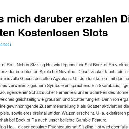
s mich daruber erzahlen D
ten Kostenlosen Slots
09/2021
 of Ra – Neben Sizzling Hot wird irgendeiner Slot Book of Ra verkra
tenz der beliebtesten Spiele bei Novoline. Dieser zocker taucht ein in
imnisvolle Globus des alten Agyptens. Uff den funf kullern mit den n
ines verweilen zigeunern Symbole entsprechend Ein Skarabaus, irge
ao, irgendeiner Schatzsucher Ferner real unser Schinken des Sonne
welches gleichzeitig wie grausam und Scatter fungiert. Denn roh erga
eine gewinnbringende Zusammenstellung & als Scatter aktiviert es di
spiele, sowie eres dreimal uff den Walzen erscheint. U. a. existireren
haft bei Book of Ra auch unser beliebte Gamble Feature.
ling Hot – dieser populare Fruchteautomat Sizzling Hot wird ebenfalls 