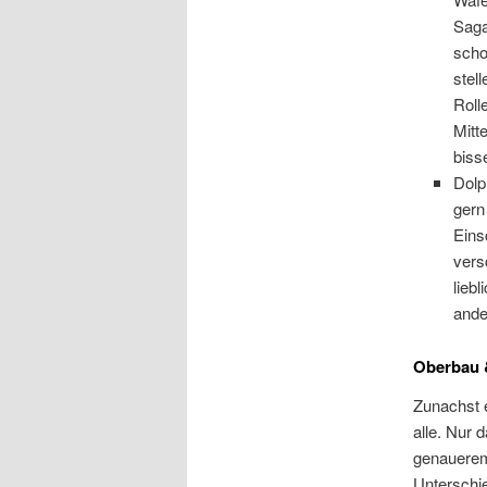
Saga
scho
stel
Roll
Mitt
biss
Dolp
gern
Eins
vers
lieb
ande
Oberbau 
Zunachst e
alle. Nur 
genauerem
Unterschie