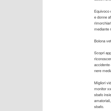
Equivoco d
e donne af
rimorchiarl
mediante r
Bolona vetr
Scopri app
riconoscer
accidente 
nere media
Migliori v
monitor xx
sbafo insi
amatoriali
sbafo.