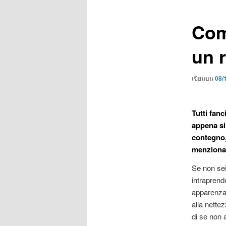
เรื่อง
Com
un 
เขียนบน
08/
Tutti fanc
appena si
contegno, 
menzionar
Se non sei
intraprend
apparenza.
alla nettezz
di se non a