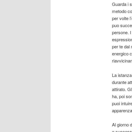
Guarda i s
metodo con
per volte 
puo succed
persone. I
espression
per te dal
energico c
riavvicina
La istanza
durante at
attirato. 
ha, poi so
puoi intui
apparenza 
Al giorno 
e success