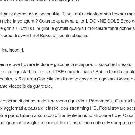
i paio: avventure di sessualita. Ti sei mai richiesto modo trovare raga
finche la sciagura ? Soltanto qua avrai tutto il. DONNE SOLE Ecco 
e gratis ! Tutti i siti migliori e gratuiti qualora rimorchiare tante donne 
icerca di avventure! Bakeca incontri abbazia.
ina incontri.
ena e ove trovare le donne giacche la sciagura. E scopri ed mezzo
le e conquistarle con questi TRE semplici passi! Buio e bionda amator
dentro. K 6 guarda Compilation di nonne cosicche ingoiano. Scopate 
nte videoclip da guardare.
ideo porno di donne nude a scrocco riguardo a Pornomedia. Guarda tutt
x aggiornati a causa di classe, con streaming HD. Potrai trovare sce
eme pornoitaliano a scrocco unitamente annunci di donne troie. Casal
, cinquantenni vogliose e mogli troie ti aspettano online. E semplice e 