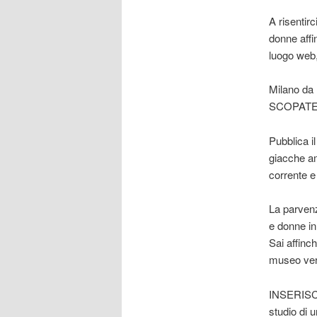
A risentirc
donne affi
luogo web,
Milano da 
SCOPATE Fr
Pubblica i
giacche am
corrente e
La parvenz
e donne in
Sai affinc
museo ver
INSERISCI
studio di 