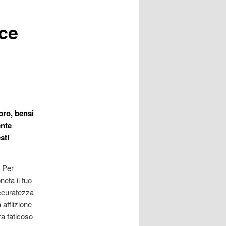
ce
oro, bensi
ente
sti
. Per
eta il tuo
ccuratezza
a afflizione
ra faticoso