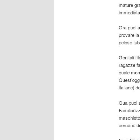
mature gra
immediata
Ora puoi a
provare la
pelose tubo
Genitali f
ragazze fa
quale mome
Quest’oggi
italiane) d
Qua puoi s
Familiariz
maschietto 
cercano 