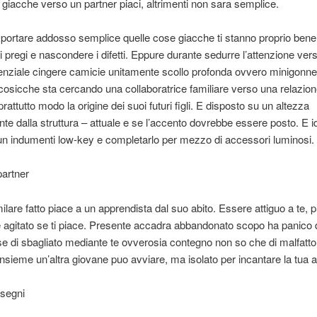
 giacche verso un partner piaci, altrimenti non sara semplice.
 portare addosso semplice quelle cose giacche ti stanno proprio bene,
i pregi e nascondere i difetti. Eppure durante sedurre l’attenzione vers
nziale cingere camicie unitamente scollo profonda ovvero minigonne
osicche sta cercando una collaboratrice familiare verso una relazione
attutto modo la origine dei suoi futuri figli. E disposto su un altezza
te dalla struttura – attuale e se l’accento dovrebbe essere posto.
E i
un indumenti low-key e completarlo per mezzo di accessori luminosi.
partner
ilare fatto piace a un apprendista dal suo abito. Essere attiguo a te, 
agitato se ti piace. Presente accadra abbandonato scopo ha panico di
e di sbagliato mediante te ovverosia contegno non so che di malfatto.
insieme un’altra giovane puo avviare, ma isolato per incantare la tua a
 segni