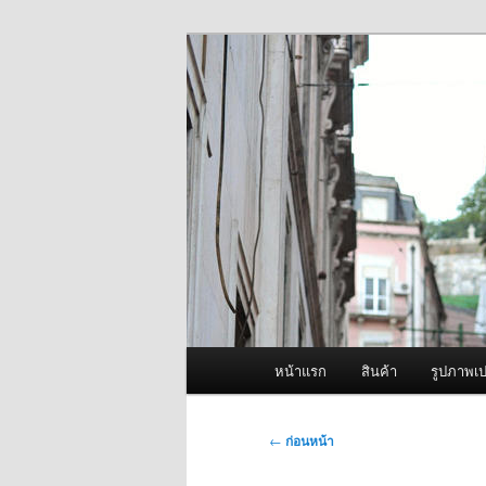
ข้าม
จำหน่ายเครื่องพ่นหมอกควัน คุณ
ไป
ยัง
ผู้นำเข้าเครื่
เนื้อหา
Fogger One แล
หลัก
เมนู
หน้าแรก
สินค้า
รูปภาพเป
หลัก
เมนู
←
ก่อนหน้า
นำทาง