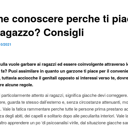
e conoscere perche ti pia
ragazzo? Consigli
10/2021
iulla vuole garbare ai ragazzi ed essere coinvolgente attraverso l
 fa? Puoi assimilare in quanto un garzone ti piace per il conveni
tuttavia acciocche il genitali opposto si interessi verso te, dovre
e alcune regole.
 particolarmente attento ai ragazzi, significa giacche devi correggere
ere, guarda te stesso dall’esterno e, senza circostanze attenuanti, mon
 Vale la fatica rammentare perche tutte le persone prima prestano a
a degli abiti, dei capelli e solitario dopo alle peculiarita interiori. Vale l
ltro apprendere un po ‘di psicoanalisi virile, dal situazione giacche sa