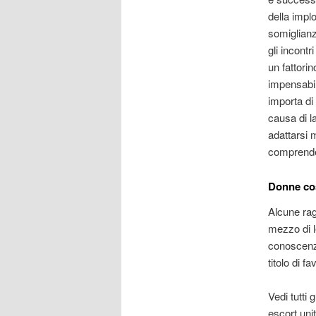
della impl
somiglianz
gli incont
un fattori
impensabil
importa di 
causa di l
adattarsi 
comprender
Donne cos
Alcune rag
mezzo di l
conoscenza
titolo di 
Vedi tutti 
escort uni