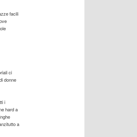
zze facili
dove
sole
iali ci
di donne
i i
ne hard a
inghe
anzitutto a