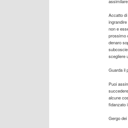
assimilare
Accatto di
ingrandire 
non e esse
prossimo c
denaro sopr
subcoscien
scegliere 
Guarda il 
Puoi assim
succedere 
alcune cos
fidanzato 
Gergo dei