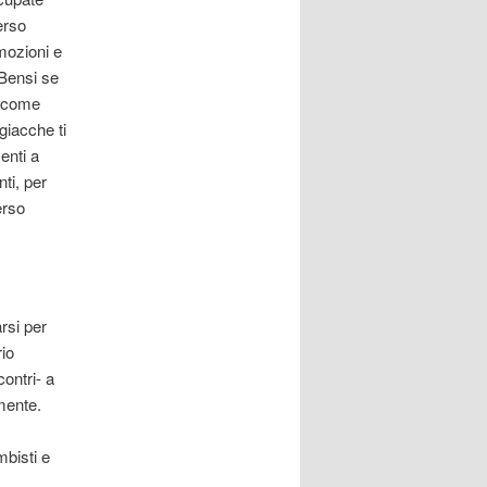
erso
mozioni e
 Bensi se
o come
giacche ti
menti a
ti, per
erso
rsi per
io
ontri- a
mente.
mbisti e