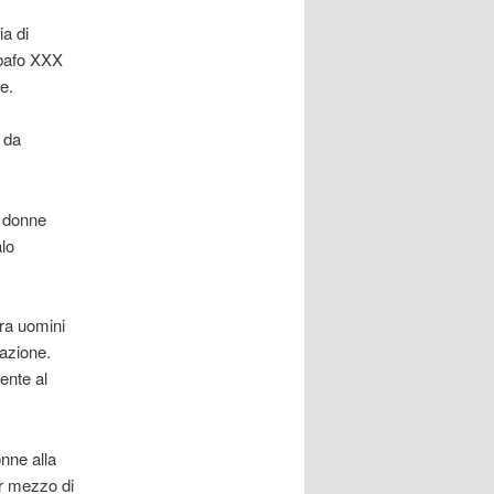
ia di
sbafo XXX
e.
o da
e donne
alo
ra uomini
razione.
ente al
nne alla
er mezzo di