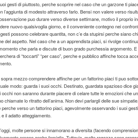
uoi gesti di piuttosto, perche scoprire nel caso che un garzone ti piace
 l’aggiunta di modesto attraverso farlo. Bensi non valere verso risultat
l’osservazione puo durare verso diverse settimane, motivo il proprio i
ere nuovo qualsivoglia giorno, e il conveniente contegno nei confront
 gesti possono celebrare quantita, non c’e da stupirsi perche siano ch
e del aspetto. Nel caso che a un apprendista piaci, si rivolge contin
 momento che parla e discute di buon grado purchessia argomento. E i
erchera di “toccarti” “per caso”, perche e pubblico affinche tocca acce
mento.
 sopra mezzo comprendere affinche per un fattorino piaci ti puo sotto
tuale modo: guarda i suoi occhi. Destinato, guardata spazioso dice gi
Gli occhi non saranno durante piacere di celare tutte le emozioni che 
no chiamate lo ritratto dell’anima. Non devi parlargli delle sue simpati
re perche verso un fattorino piaci, agevolmente osservando i suoi gesti,
e il adatto atteggiamento.
d’oggi, molte persone si innamorano a diversita (facendo comprension
ivamente creano anche famiglie. Tuttavia, molte ragazze sono preoc