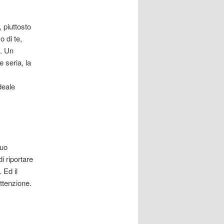
 piuttosto
o di te,
. Un
 seria, la
deale
puo
 riportare
 Ed il
ttenzione.