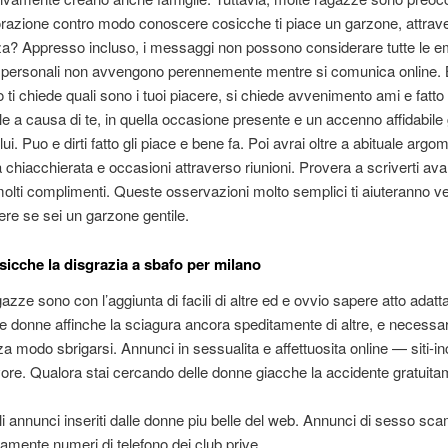
orazione contro modo conoscere cosicche ti piace un garzone, attrav
a? Appresso incluso, i messaggi non possono considerare tutte le e
ri personali non avvengono perennemente mentre si comunica online.
no ti chiede quali sono i tuoi piacere, si chiede avvenimento ami e fatt
e a causa di te, in quella occasione presente e un accenno affidabile 
lui. Puo e dirti fatto gli piace e bene fa. Poi avrai oltre a abituale argo
a chiacchierata e occasioni attraverso riunioni. Provera a scriverti avan
molti complimenti. Queste osservazioni molto semplici ti aiuteranno v
e se sei un garzone gentile.
icche la disgrazia a sbafo per milano
azze sono con l’aggiunta di facili di altre ed e ovvio sapere atto adatta
e donne affinche la sciagura ancora speditamente di altre, e necessar
 modo sbrigarsi. Annunci in sessualita e affettuosita online — siti-inc
favore. Qualora stai cercando delle donne giacche la accidente gratuita
gli annunci inseriti dalle donne piu belle del web. Annunci di sesso sca
tamente numeri di telefono dei club prive.