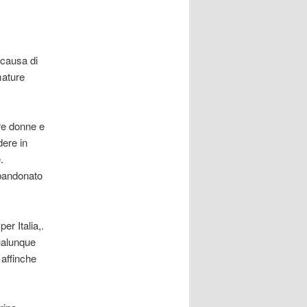
 causa di
mature
re donne e
dere in
.
bbandonato
er Italia,.
ualunque
 affinche