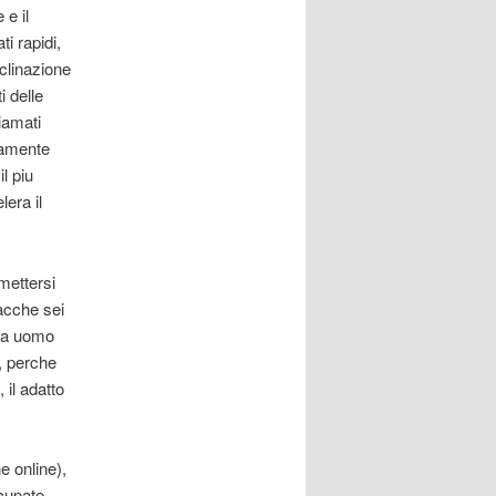
 e il
i rapidi,
nclinazione
i delle
iamati
uamente
l piu
lera il
mettersi
acche sei
una uomo
e, perche
 il adatto
e online),
cupate