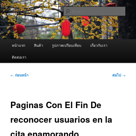
ข้าม
จำหน่ายเครื่องพ่นหมอกควัน คุณภาพดี บริการด้วยความจริงใจ
ไป
ค้นหา
ยัง
เนื้อหา
ผู้นำเข้าเครื่องพ่นหมอกควัน Best
หลัก
Fogger / Fogger One และ อะไหล่
เมนู
หน้าแรก
สินค้า
รูปภาพเปรียบเทียบ
เกี่ยวกับเรา
หลัก
ติดต่อเรา
เมนู
←
ก่อนหน้า
ต่อไป
→
นำทาง
เรื่อง
Paginas Con El Fin De
reconocer usuarios en la
cita enamorando