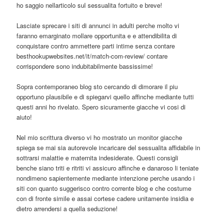
ho saggio nellarticolo sul sessualita fortuito e breve!
Lasciate sprecare i siti di annunci in adulti perche molto vi
faranno emarginato mollare opportunita e e attendibilita di
conquistare contro ammettere parti intime senza contare
besthookupwebsites.net/it/match-com-review/ contare
corrispondere sono indubitabilmente bassissime!
Sopra contemporaneo blog sto cercando di dimorare il piu
opportuno plausibile e di spiegarvi quello affinche mediante tutti
questi anni ho rivelato. Spero sicuramente giacche vi cosi di
aiuto!
Nel mio scrittura diverso vi ho mostrato un monitor giacche
spiega se mai sia autorevole incaricare del sessualita affidabile in
sottrarsi malattie e maternita indesiderate. Questi consigli
benche siano triti e ritriti vi assicuro affinche e danaroso li teniate
nondimeno sapientemente mediante intenzione perche usando i
siti con quanto suggerisco contro corrente blog e che costume
con di fronte simile e assai cortese cadere unitamente insidia e
dietro arrendersi a quella seduzione!