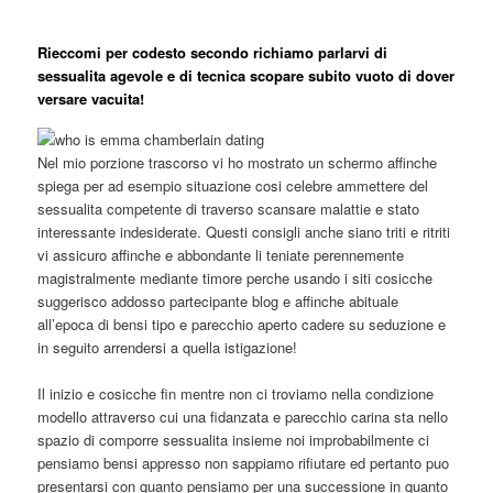
Rieccomi per codesto secondo richiamo parlarvi di
sessualita agevole e di tecnica scopare subito vuoto di dover
versare vacuita!
Nel mio porzione trascorso vi ho mostrato un schermo affinche
spiega per ad esempio situazione cosi celebre ammettere del
sessualita competente di traverso scansare malattie e stato
interessante indesiderate. Questi consigli anche siano triti e ritriti
vi assicuro affinche e abbondante li teniate perennemente
magistralmente mediante timore perche usando i siti cosicche
suggerisco addosso partecipante blog e affinche abituale
all’epoca di bensi tipo e parecchio aperto cadere su seduzione e
in seguito arrendersi a quella istigazione!
Il inizio e cosicche fin mentre non ci troviamo nella condizione
modello attraverso cui una fidanzata e parecchio carina sta nello
spazio di comporre sessualita insieme noi improbabilmente ci
pensiamo bensi appresso non sappiamo rifiutare ed pertanto puo
presentarsi con quanto pensiamo per una successione in quanto