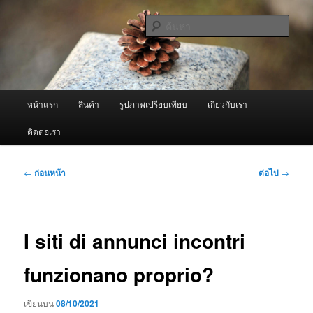
ข้าม
จำหน่ายเครื่องพ่นหมอกควัน คุณภาพดี บริการด้วยความจริงใจ
ไป
ค้นหา
ยัง
เนื้อหา
ผู้นำเข้าเครื่องพ่นหมอกควัน Best
หลัก
Fogger / Fogger One และ อะไหล่
เมนู
หน้าแรก
สินค้า
รูปภาพเปรียบเทียบ
เกี่ยวกับเรา
หลัก
ติดต่อเรา
เมนู
←
ก่อนหน้า
ต่อไป
→
นำทาง
เรื่อง
I siti di annunci incontri
funzionano proprio?
เขียนบน
08/10/2021