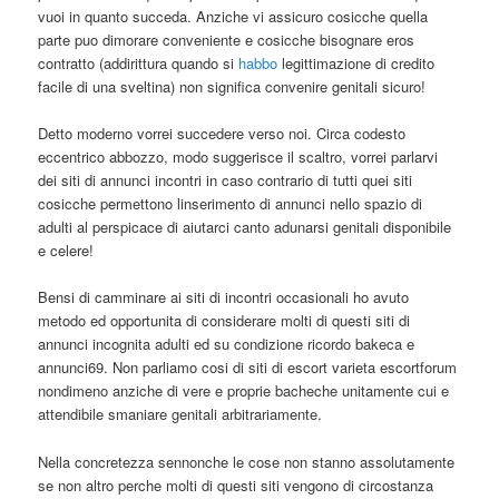
vuoi in quanto succeda. Anziche vi assicuro cosicche quella
parte puo dimorare conveniente e cosicche bisognare eros
contratto (addirittura quando si
habbo
legittimazione di credito
facile di una sveltina) non significa convenire genitali sicuro!
Detto moderno vorrei succedere verso noi. Circa codesto
eccentrico abbozzo, modo suggerisce il scaltro, vorrei parlarvi
dei siti di annunci incontri in caso contrario di tutti quei siti
cosicche permettono linserimento di annunci nello spazio di
adulti al perspicace di aiutarci canto adunarsi genitali disponibile
e celere!
Bensi di camminare ai siti di incontri occasionali ho avuto
metodo ed opportunita di considerare molti di questi siti di
annunci incognita adulti ed su condizione ricordo bakeca e
annunci69.
Non parliamo cosi di siti di escort varieta escortforum
nondimeno anziche di vere e proprie bacheche unitamente cui e
attendibile smaniare genitali arbitrariamente.
Nella concretezza sennonche le cose non stanno assolutamente
se non altro perche molti di questi siti vengono di circostanza