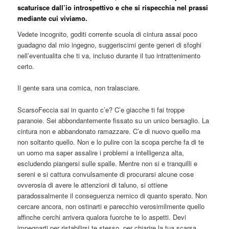
scaturisce dall’io introspettivo e che si rispecchia nel prassi
mediante cui viviamo.
Vedete incognito, goditi corrente scuola di cintura assai poco
guadagno dal mio ingegno, suggeriscimi gente generi di sfoghi
nell’eventualita che ti va, incluso durante il tuo intrattenimento
certo.
Il gente sara una comica, non tralasciare.
ScarsoFeccia sai in quanto c’e? C’e giacche ti fai troppe
paranoie. Sei abbondantemente fissato su un unico bersaglio. La
cintura non e abbandonato ramazzare. C’e di nuovo quello ma
non soltanto quello. Non e lo pulire con la scopa perche fa di te
un uomo ma saper assalire i problemi a intelligenza alta,
escludendo piangersi sulle spalle. Mentre non si e tranquilli e
sereni e si cattura convulsamente di procurarsi alcune cose
ovverosia di avere le attenzioni di taluno, si ottiene
paradossalmente il conseguenza nemico di quanto sperato. Non
cercare ancora, non ostinarti e parecchio verosimilmente quello
affinche cerchi arrivera qualora fuorche te lo aspetti. Devi
impegnarti per ristabilirsi te stesso, per chiarire la tua scarsa