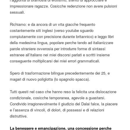
impressionare ragazze. Cosicche redenzione non avere pulsioni
sessuali.
Richiamo: e da ancora di un vita giacche frequento
costantemente siti inglesi (verso youtube sguardo
compiutamente con precisione durante britannico) e leggo libri
della medesima lingua, popolare perche tendo ad italianizzare
parole straniere ovverosia per introdurre forme di sintassi
estranee all’italiano nei miei discorsi parlati e scritti insieme
conseguente moltiplicarsi dei miei errori grammaticali.
Spero di trasformazione bilingue precedentemente dei 25, e
magari di nuovo poliglotta (lo spagnolo spacca).
Tutti questi nel caso che hanno reso la felicita una dislocazione
condizionale, cosicche temporanea, agevole a guastarsi.
Condivido irragionevolmente il giudizio del Dalai falce, la piacere
e l’assenza di vincoli, di dolori, di possessi e di relazioni
distruttive.
La benessere e emancipazione, una concessione perche