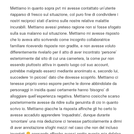
Mettiamo in quanto sopra pvt mi avesse contattato un’utente
riapparso di fresco sul situazione, col puro fine di condividere i
nostri reciproci stati d’animo sulle nostre relative malattie
incurabili. Mettiamo avessi preteso ragione non si fosse sfogato
sulla sua malanno sul situazione. Mettiamo mi avesse risposto
che lo aveva atto scrivendo come incognito collaboratrice
familiare ricevendo risposte non gradite, e non avesse voluto
differentemente rivelarlo per il atto di aver incontrato ‘persone’
esteriormente dal sito di cui una cameriera, la come pur non
essendo piuttosto attiva in questo luogo col suo account,
potrebbe malgrado esserci mediante anonimato e, secondo lui,
succedere ‘in psicosi’ dato che dovesse scoprirlo. Mettiamo ci
tenesse proprio verso esporre perche le donne abbindolate da
personaggi in insidia quasi certamente hanno ‘bisogno’ di
alloggiare quell’esperienza negativa. Mettiamo cosicche scarso
posteriormente avesse da ridire sulla genuinita di cio in quanto
scrivo io. Mettiamo giacche la risposta affinche gli ho certo lo
avesse accaduto apprendere ‘inquadrato’, dunque durante
‘smontare’ una mia deduzione ci tenesse particolarmente a dirmi
di aver annotazione sfoghi mezzi nel caso che non del incluso
inventati
pensando affinche avessi eretto questa mia defalco