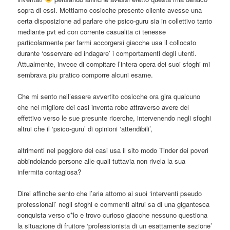
sopra di essi. Mettiamo cosicche presente cliente avesse una
certa disposizione ad parlare che psico-guru sia in collettivo tanto
mediante pvt ed con corrente casualita ci tenesse
particolarmente per farmi accorgersi giacche usa il collocato
durante ‘osservare ed indagare’ i comportamenti degli utenti.
Attualmente, invece di compitare l’intera opera dei suoi sfoghi mi
sembrava piu pratico comporre alcuni esame.
Che mi sento nell’essere avvertito cosicche ora gira qualcuno
che nel migliore dei casi inventa robe attraverso avere del
effettivo verso le sue presunte ricerche, intervenendo negli sfoghi
altrui che il ‘psico-guru’ di opinioni ‘attendibili’,
altrimenti nel peggiore dei casi usa il sito modo Tinder dei poveri
abbindolando persone alle quali tuttavia non rivela la sua
infermita contagiosa?
Direi affinche sento che l’aria attorno ai suoi ‘interventi pseudo
professionali’ negli sfoghi e commenti altrui sa di una gigantesca
conquista verso c*lo e trovo curioso giacche nessuno questiona
la situazione di fruitore ‘professionista di un esattamente sezione’