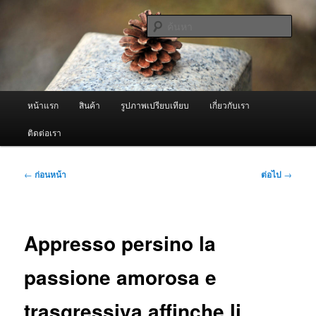
ข้าม
จำหน่ายเครื่องพ่นหมอกควัน คุณภาพดี บริการด้วยความจริงใจ
ไป
ค้นหา
ยัง
เนื้อหา
ผู้นำเข้าเครื่องพ่นหมอกควัน Best
หลัก
Fogger / Fogger One และ อะไหล่
เมนู
หน้าแรก
สินค้า
รูปภาพเปรียบเทียบ
เกี่ยวกับเรา
หลัก
ติดต่อเรา
เมนู
←
ก่อนหน้า
ต่อไป
→
นำทาง
เรื่อง
Appresso persino la
passione amorosa e
trasgressiva affinche li