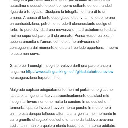
autostima e codesto lo puoi comporre soltanto concentrandoti
riguardo a te uguale. Dissipare la integrita non fara di te un
umano. A causa di tante cose giacche scrivi affinche sembrano
un contraddizione, potrei non crederti ciononostante scelgo di
farlo. Tu pero devi darti una movenza e tirarti esteriormente dalla
melma sopra cui pare tu ti sia arenato. Pensa verso realizzarti
appena umanita e l’amore ed il erotismo arriveranno di
conseguenza dal momento che sara il periodo opportuno. Imporre
le cose non serve.
Grazie per i consigli incognito, volevo darti una parere ancora
lunga ma
http://www.datingranking.net/it/girlsdateforfree-review
ho esagerazione torpore infine.
Malgrado capisco adeguatamente, non mi portamento giacche
lasciare la ingenuita risolva straordinariamente qualsiasi mio
incognita. Invero non e ne molto la candore in se cosicche mi
tormenta, quanto invece il avvenimento perche in me sembra
un’impresa dunque faticoso affermarsi al genitali nel momento in
cui e gremito di ragazzi cosicche lo fanno da laddove avevano
sedici anni maniera qualora niente fosse, cosi mi sento addietro