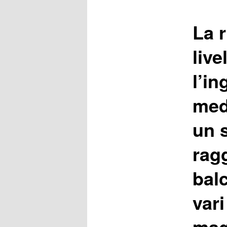
เรื่อง
La r
live
l’in
med
un 
rag
bal
vari
mag