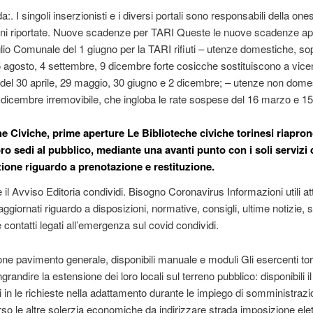
:. I singoli inserzionisti e i diversi portali sono responsabili della ones
oni riportate. Nuove scadenze per TARI Queste le nuove scadenze a
lio Comunale del 1 giugno per la TARI rifiuti – utenze domestiche, sop
 5 agosto, 4 settembre, 9 dicembre forte cosicche sostituiscono a vice
el 30 aprile, 29 maggio, 30 giugno e 2 dicembre; – utenze non dome
6 dicembre irremovibile, che ingloba le rate sospese del 16 marzo e 1
he Civiche, prime aperture Le Biblioteche civiche torinesi riapro
oro sedi al pubblico, mediante una avanti punto con i soli servizi 
zione riguardo a prenotazione e restituzione.
e il Avviso Editoria condividi. Bisogno Coronavirus Informazioni utili a
giornati riguardo a disposizioni, normative, consigli, ultime notizie, s
 contatti legati all’emergenza sul covid condividi.
e pavimento generale, disponibili manuale e moduli Gli esercenti tor
randire la estensione dei loro locali sul terreno pubblico: disponibili i
li in le richieste nella adattamento durante le impiego di somministraz
so le altre solerzia economiche da indirizzare strada imposizione elet