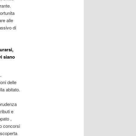
rante.
ortunita
re alle
ssivo di
urarsi,
vi siano
.
oni delle
la abitato.
8 prudenza
ributi e
ppato ,
to concorsi
, scoperta