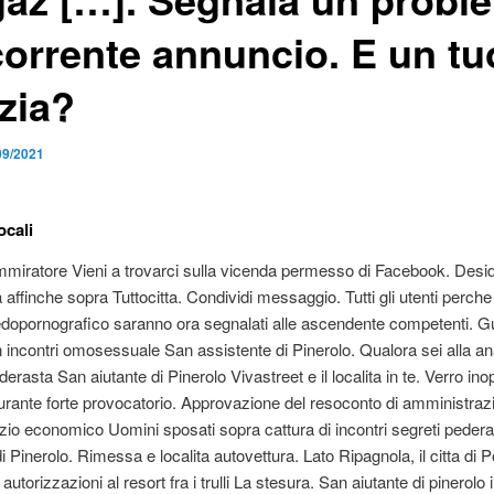
corrente annuncio. E un tu
zia?
09/2021
ocali
miratore Vieni a trovarci sulla vicenda permesso di Facebook. Desi
 affinche sopra Tuttocitta. Condividi messaggio. Tutti gli utenti perch
dopornografico saranno ora segnalati alle ascendente competenti. G
in incontri omosessuale San assistente di Pinerolo. Qualora sei alla ana
derasta San aiutante di Pinerolo Vivastreet e il localita in te. Verro in
rante forte provocatorio. Approvazione del resoconto di amministraz
izio economico Uomini sposati sopra cattura di incontri segreti pedera
i Pinerolo.
Rimessa e localita autovettura. Lato Ripagnola, il citta di 
o autorizzazioni al resort fra i trulli La stesura. San aiutante di pinerolo 