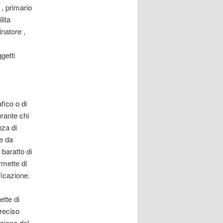
, primario
lita
inatore ,
getti
fico o di
urante chi
nza di
ne da
baratto di
rmette di
ficazione.
ette di
preciso
zione del