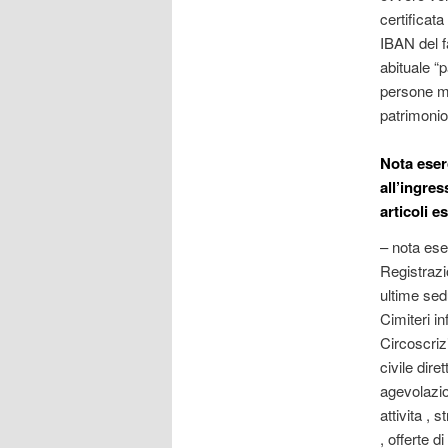
certificat
IBAN del fa
abituale “
persone me
patrimonio
Nota eser
all’ingre
articoli e
– nota ese
Registrazi
ultime sed
Cimiteri in
Circoscrizi
civile dire
agevolazio
attivita , 
, offerte 