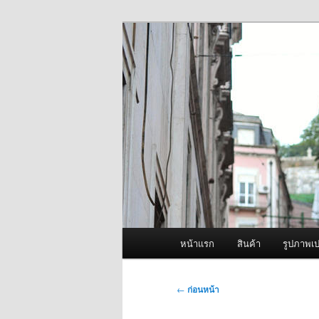
ข้าม
จำหน่ายเครื่องพ่นหมอกควัน คุณ
ไป
ยัง
ผู้นำเข้าเครื่
เนื้อหา
Fogger One แล
หลัก
เมนู
หน้าแรก
สินค้า
รูปภาพเป
หลัก
เมนู
←
ก่อนหน้า
นำทาง