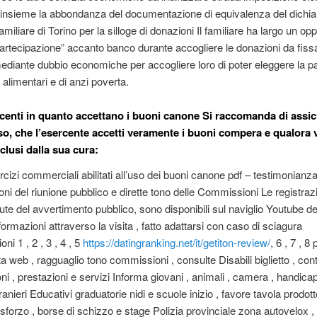
a insieme la abbondanza del documentazione di equivalenza del dichia
miliare di Torino per la silloge di donazioni Il familiare ha largo un opp
partecipazione” accanto banco durante accogliere le donazioni da fissa
diante dubbio economiche per accogliere loro di poter eleggere la pa
 alimentari e di anzi poverta.
centi in quanto accettano i buoni canone Si raccomanda di assic
sso, che l’esercente accetti veramente i buoni compera e qualora 
sclusi dalla sua cura:
rcizi commerciali abilitati all’uso dei buoni canone pdf – testimonianza
oni del riunione pubblico e dirette tono delle Commissioni Le registrazi
ute del avvertimento pubblico, sono disponibili sul naviglio Youtube del
formazioni attraverso la visita , fatto adattarsi con caso di sciagura
oni 1 , 2 , 3 , 4 , 5
https://datingranking.net/it/getiton-review/
, 6 , 7 , 
tta web , ragguaglio tono commissioni , consulte Disabili biglietto , cont
ni , prestazioni e servizi Informa giovani , animali , camera , handica
stranieri Educativi graduatorie nidi e scuole inizio , favore tavola prodot
di sforzo , borse di schizzo e stage Polizia provinciale zona autovelox 