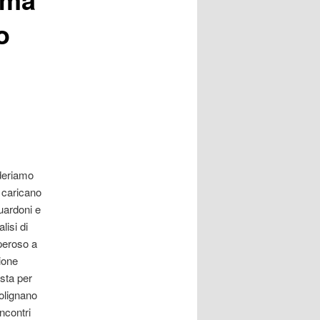
o
deriamo
e caricano
uardoni e
lisi di
operoso a
ione
sta per
Polignano
incontri