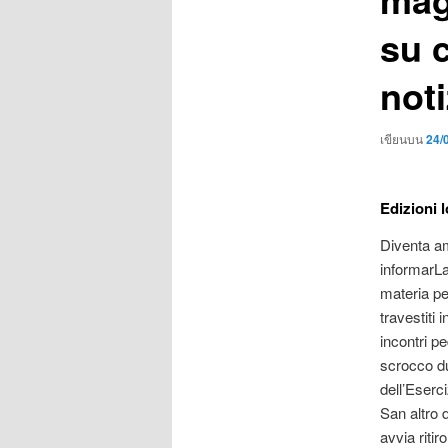
su 
noti
เขียนบน
24/
Edizioni l
Diventa am
informarLa
materia pe
travestiti 
incontri pe
scrocco du
dell’Eserc
San altro d
avvia ritir