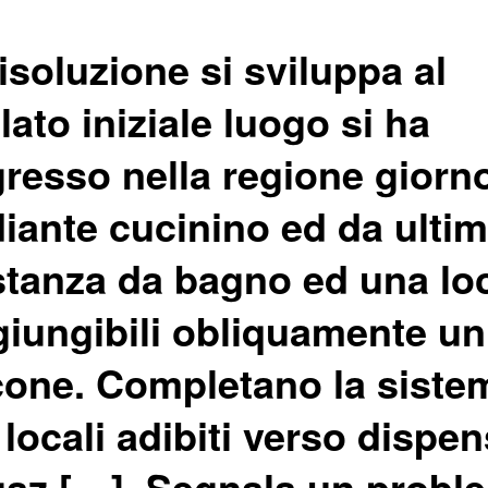
isoluzione si sviluppa al
llato iniziale luogo si ha
gresso nella regione giorn
iante cucinino ed da ulti
stanza da bagno ed una lo
giungibili obliquamente un
cone. Completano la siste
 locali adibiti verso dispe
az […]. Segnala un probl