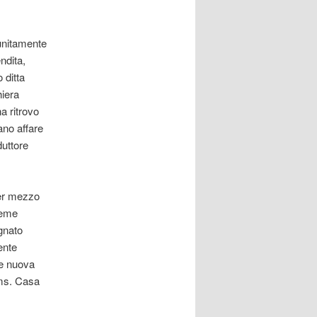
unitamente
ndita,
 ditta
iera
a ritrovo
ano affare
duttore
per mezzo
ieme
gnato
ente
re nuova
 ms. Casa