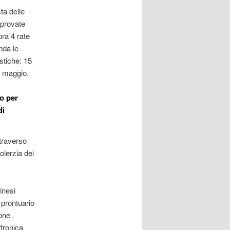
ta delle
pprovate
ra 4 rate
nda le
stiche: 15
5 maggio.
no per
di
ttraverso
olerzia dei
inesi
l prontuario
ione
tronica