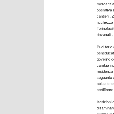
mercanzia 
operativa 
cantieri ,
ricchezza 
Torinofacil
rinvenuti 
Puoi farlo 
beneducato
governo co
cambia ind
residenza 
seguente a
abitazione
certificar
Iscrizioni
disaminare 
mezzo di t