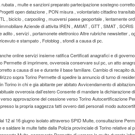
rubata , multe e sanzioni preparato partecipazione sostegno corretto 
Progetti open datazione , PON misura , volontariato cittadino transitabi
 ZTL , biciclo , carpooling , muoversi paese geoportale , lentamente ord
immobiliare Aziende di attivita IREN , AMIAT , GTT , SMAT , SORIS
e adito , servizi , portamonete elettronico Altre rubriche newsletter , og
, ricevuto e stampato , Fotoblog , sfondi a causa di pc.
anche online servizi insieme ratifica Certificati anagrafici e di governo
 Permette di imprimere, ovverosia conservare sul pc, un atto anagra
rretto a causa di se e durante il base familiare. Cambio di recapito d
irizzo sopra Torino Permette di spedire la annuncio di turno di reside
in Torino in chi e gia abitante per abitato Avvicendamento di abitazio
bituale ovverosia dall’estero Consente di mandare la dichiarazione di 
 verso approvazione del cessione verso Torino Autocertificazione Pe
e presso la propria saggezza fatti ovvero dati personali modo autocerti
 dal 12 al 16 giugno isolato attraverso SPID Multe, consultazione Perm
e saldare le multe fatte dalla Polizia provinciale di Torino relative al 
rasporto Multe, pagamento Permette di versare le multe durante infra