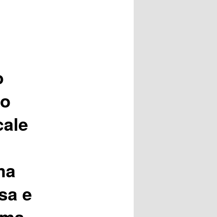
o
mo
cale
ma
nsa e
ema