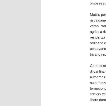
omosessual
Mettilo pe
riscaldame
verso Prar
agricola 
residenza 
ordinario 
pentavano 
trivano rep
Caratteris
di cantina
autorimes
automezzo
termocondi
edificio f
libero dur