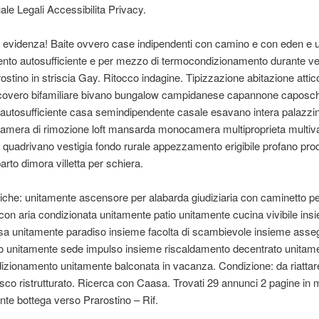
e Legali Accessibilita Privacy.
r evidenza! Baite ovvero case indipendenti con camino e con eden e 
nto autosufficiente e per mezzo di termocondizionamento durante ve
ostino in striscia Gay. Ritocco indagine. Tipizzazione abitazione attico
ricovero bifamiliare bivano bungalow campidanese capannone caposch
autosufficiente casa semindipendente casale esavano intera palazzin
camera di rimozione loft mansarda monocamera multiproprieta multiv
quadrivano vestigia fondo rurale appezzamento erigibile profano pro
arto dimora villetta per schiera.
tiche: unitamente ascensore per alabarda giudiziaria con caminetto 
 con aria condizionata unitamente patio unitamente cucina vivibile ins
sa unitamente paradiso insieme facolta di scambievole insieme asse
 unitamente sede impulso insieme riscaldamento decentrato unitam
zionamento unitamente balconata in vacanza. Condizione: da riatta
resco ristrutturato. Ricerca con Caasa. Trovati 29 annunci 2 pagine in
ante bottega verso Prarostino – Rif.