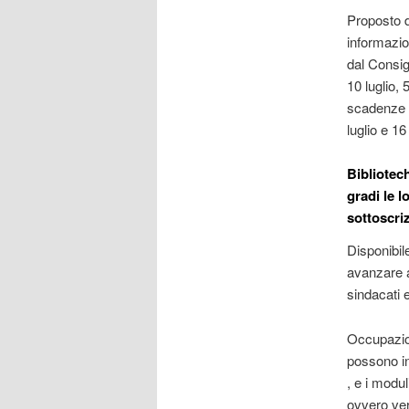
Proposto da
informazi
dal Consig
10 luglio,
scadenze d
luglio e 1
Bibliotec
gradi le l
sottoscri
Disponibil
avanzare ag
sindacati e
Occupazion
possono ing
, e i modu
ovvero ver