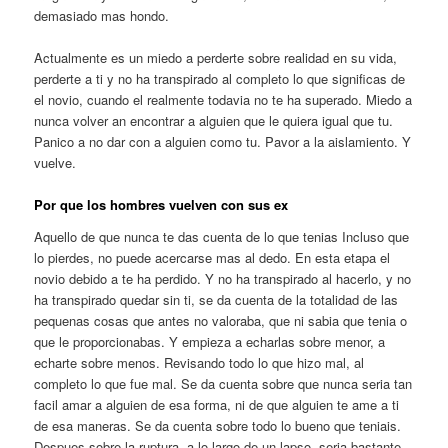
demasiado mas hondo.
Actualmente es un miedo a perderte sobre realidad en su vida,
perderte a ti y no ha transpirado al completo lo que significas de
el novio, cuando el realmente todavia no te ha superado. Miedo a
nunca volver an encontrar a alguien que le quiera igual que tu.
Panico a no dar con a alguien como tu. Pavor a la aislamiento. Y
vuelve.
Por que los hombres vuelven con sus ex
Aquello de que nunca te das cuenta de lo que tenias Incluso que
lo pierdes, no puede acercarse mas al dedo. En esta etapa el
novio debido a te ha perdido. Y no ha transpirado al hacerlo, y no
ha transpirado quedar sin ti, se da cuenta de la totalidad de las
pequenas cosas que antes no valoraba, que ni sabia que tenia o
que le proporcionabas. Y empieza a echarlas sobre menor, a
echarte sobre menos. Revisando todo lo que hizo mal, al
completo lo que fue mal. Se da cuenta sobre que nunca seria tan
facil amar a alguien de esa forma, ni de que alguien te ame a ti
de esa maneras. Se da cuenta sobre todo lo bueno que teniais.
Despues sobre la ruptura, a lo largo de un lapso, seria bastante