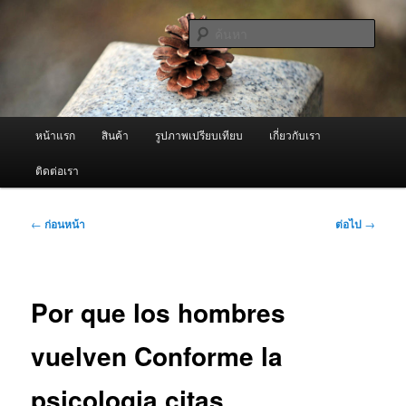
ข้าม
จำหน่ายเครื่องพ่นหมอกควัน คุณภาพดี บริการด้วยความจริงใจ
ไป
ค้นหา
ยัง
เนื้อหา
ผู้นำเข้าเครื่องพ่นหมอกควัน Best
หลัก
Fogger / Fogger One และ อะไหล่
เมนู
หน้าแรก
สินค้า
รูปภาพเปรียบเทียบ
เกี่ยวกับเรา
หลัก
ติดต่อเรา
เมนู
←
ก่อนหน้า
ต่อไป
→
นำทาง
เรื่อง
Por que los hombres
vuelven Conforme la
psicologia citas