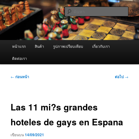
ข้าม
จำหน่ายเครื่องพ่นหมอกควัน คุณภาพดี บริการด้วยความจริงใจ
ไป
ค้นหา
ยัง
เนื้อหา
ผู้นำเข้าเครื่องพ่นหมอกควัน Best
หลัก
Fogger / Fogger One และ อะไหล่
เมนู
หน้าแรก
สินค้า
รูปภาพเปรียบเทียบ
เกี่ยวกับเรา
หลัก
ติดต่อเรา
เมนู
←
ก่อนหน้า
ต่อไป
→
นำทาง
เรื่อง
Las 11 mi?s grandes
hoteles de gays en Espana
เขียนบน
14/09/2021