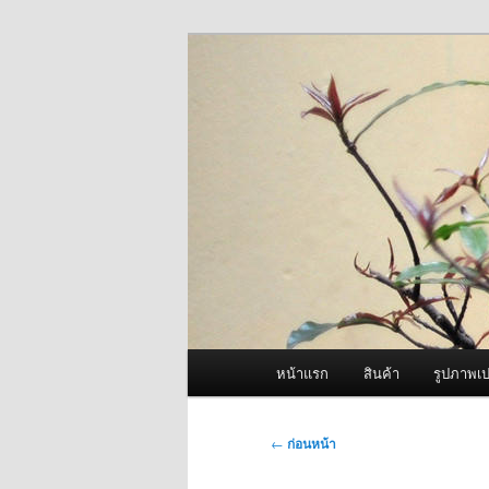
ข้าม
จำหน่ายเครื่องพ่นหมอกควัน คุณ
ไป
ยัง
ผู้นำเข้าเครื่
เนื้อหา
Fogger One แล
หลัก
เมนู
หน้าแรก
สินค้า
รูปภาพเป
หลัก
เมนู
←
ก่อนหน้า
นำทาง