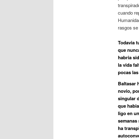
transpirado
cuando rep
Humanidad
rasgos se 
Todavia t
que nunca
habria si
la vida f
pocas las 
Baltasar 
novio, po
singular 
que habia
ligo en u
semanas m
ha transp
autoconve