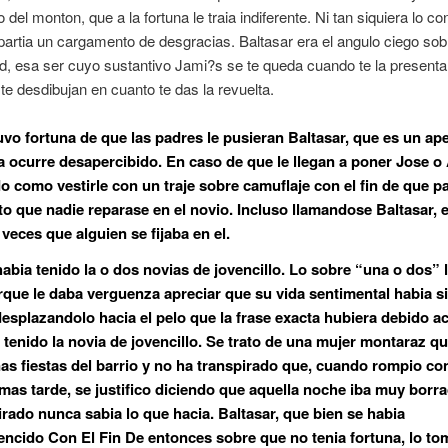
 del monton, que a la fortuna le traia indiferente.
Ni tan siquiera lo c
artia un cargamento de desgracias. Baltasar era el angulo ciego sob
, esa ser cuyo sustantivo Jami?s se te queda cuando te la present
te desdibujan en cuanto te das la revuelta.
uvo fortuna de que las padres le pusieran Baltasar, que es un ape
 ocurre desapercibido. En caso de que le llegan a poner Jose o
do como vestirle con un traje sobre camuflaje con el fin de que p
alto que nadie reparase en el novio. Incluso llamandose Baltasar, 
veces que alguien se fijaba en el.
habia tenido la o dos novias de jovencillo. Lo sobre “una o dos” l
rque le daba verguenza apreciar que su vida sentimental habia s
desplazandolo hacia el pelo que la frase exacta hubiera debido a
 tenido la novia de jovencillo. Se trato de una mujer montaraz qu
nas fiestas del barrio y no ha transpirado que, cuando rompio co
as tarde, se justifico diciendo que aquella noche iba muy borr
irado nunca sabia lo que hacia. Baltasar, que bien se habia
ncido Con El Fin De entonces sobre que no tenia fortuna, lo t