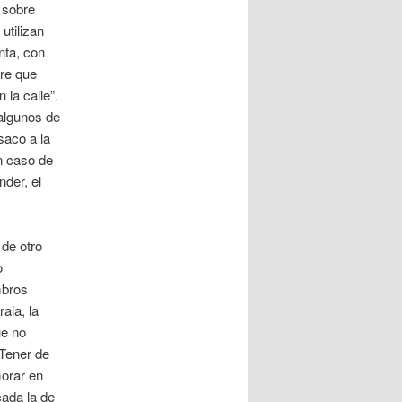
o sobre
utilizan
nta, con
re que
la calle”.
algunos de
saco a la
En caso de
nder, el
de otro
o
mbros
aia, la
ue no
 Tener de
morar en
cada la de