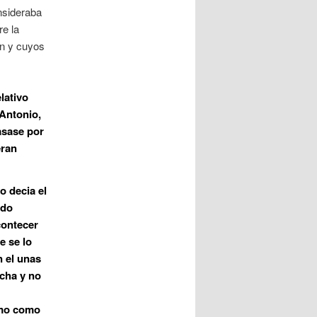
onsideraba
re la
an y cuyos
lativo
 Antonio,
asase por
eran
o decia el
ido
contecer
e se lo
n el unas
acha y no
omo como