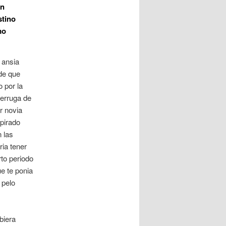
on
stino
mo
 ansia
de que
o por la
verruga de
r novia
spirado
 las
ria tener
rto periodo
e te ponia
 pelo
biera