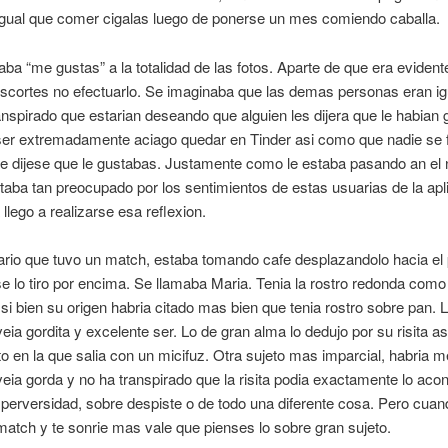
 igual que comer cigalas luego de ponerse un mes comiendo caballa.
aba “me gustas” a la totalidad de las fotos. Aparte de que era evidente
scortes no efectuarlo. Se imaginaba que las demas personas eran ig
anspirado que estarian deseando que alguien les dijera que le habian 
er extremadamente aciago quedar en Tinder asi­ como que nadie se fi
te dijese que le gustabas. Justamente como le estaba pasando an el 
aba tan preocupado por los sentimientos de estas usuarias de la apl
llego a realizarse esa reflexion.
ario que tuvo un match, estaba tomando cafe desplazandolo hacia el 
e lo tiro por encima. Se llamaba Maria. Tenia la rostro redonda como
, si bien su origen habria citado mas bien que tenia rostro sobre pan. 
veia gordita y excelente ser. Lo de gran alma lo dedujo por su risita as
to en la que salia con un micifuz. Otra sujeto mas imparcial, habria 
veia gorda y no ha transpirado que la risita podia exactamente lo aco
e perversidad, sobre despiste o de todo una diferente cosa. Pero cuan
 match y te sonrie mas vale que pienses lo sobre gran sujeto.