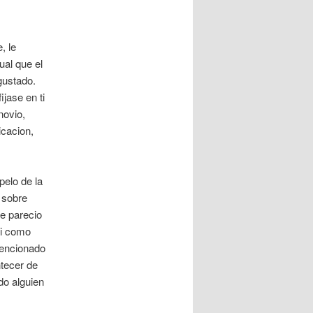
, le
ual que el
gustado.
jase en ti
novio,
icacion,
pelo de la
 sobre
Le parecio
i­ como
mencionado
ntecer de
do alguien