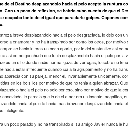
ue de el Destino desplazandolo hacia el pelo acepto la ruptura c
o. Con un poco de reflexion, se habria cubo cuenta de que el De
e ocupaba tanto de el igual que para darle golpes. Capones co
o.
streza breve desplazandolo hacia el pelo desgraciada, le dejo con un
erse a enamorar y no ha transpirado ser como los otros, por motivo 
iempre se habia interes un poco aparte, por lo del sustantivo asi­ com
me asi­ como ganchuda que tenia desplazandolo hacia el pelo por la 
 que es un sitio donde nadie normal goza de verrugas; lo sobre no tene
e hacia estar infrecuente cuando iba a la agrupamiento y no ha tran
o aparecia con su pareja, menor el, invariablemente unicamente, con
das en los bolsillos por motivo de que no tenia a quien abrazar. Que
lazandolo hacia el pelo no solo por eso, sino por motivo de que la co
 ennoviado, le parecio que lo de el amor era un invento magnifico, qu
azandolo hacia el pelo te hacia mas bravucon desplazandolo hacia el
s inteligente.
ra un poco parado y no ha transpirado si su amigo Javier nunca le hu