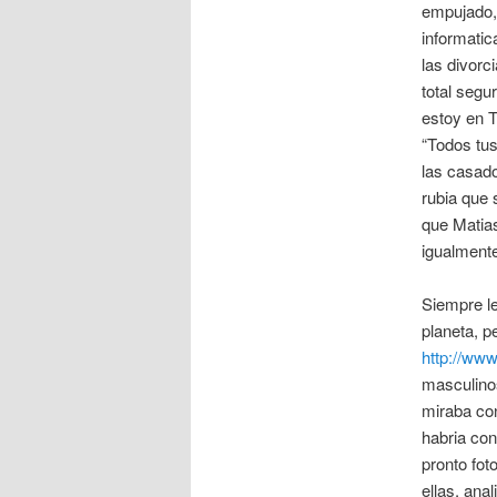
empujado, 
informatic
las divorc
total seg
estoy en T
“Todos tus
las casado
rubia que 
que Matias
igualmente
Siempre le
planeta, p
http://www
masculinos
miraba con 
habria con
pronto fot
ellas, ana