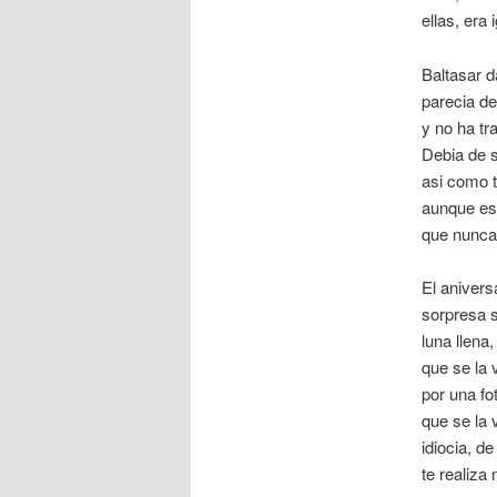
ellas, era
Baltasar d
parecia de
y no ha tr
Debia de s
asi­ como 
aunque est
que nunca 
El anivers
sorpresa s
luna llena
que se la 
por una fo
que se la 
idiocia, d
te realiza