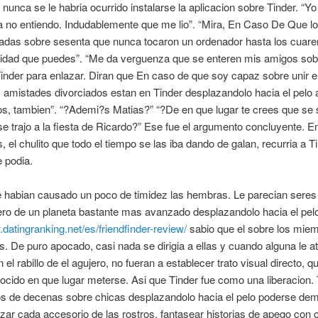
nunca se le habria ocurrido instalarse la aplicacion sobre Tinder. “Y
a no entiendo. Indudablemente que me lio”. “Mira, En Caso De Que lo 
iadas sobre sesenta que nunca tocaron un ordenador hasta los cuare
uridad que puedes”. “Me da verguenza que se enteren mis amigos sob
inder para enlazar. Diran que En caso de que soy capaz sobre unir en 
 amistades divorciados estan en Tinder desplazandolo hacia el pelo 
s, tambien”. “?Ademi?s Matias?” “?De en que lugar te crees que se 
se trajo a la fiesta de Ricardo?” Ese fue el argumento concluyente. 
, el chulito que todo el tiempo se las iba dando de galan, recurria a Ti
 podia.
 habian causado un poco de timidez las hembras. Le parecian seres 
ero de un planeta bastante mas avanzado desplazandolo hacia el pel
.datingranking.net/es/friendfinder-review/
sabio que el sobre los mie
. De puro apocado, casi nada se dirigia a ellas y cuando alguna le atr
el rabillo de el agujero, no fueran a establecer trato visual directo, q
ocido en que lugar meterse. Asi que Tinder fue como una liberacion.
os de decenas sobre chicas desplazandolo hacia el pelo poderse de
lizar cada accesorio de las rostros, fantasear historias de apego con 