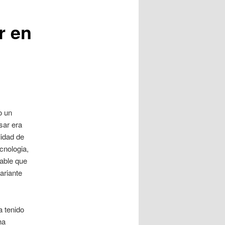
r en
o un
sar era
lidad de
cnologia,
rable que
ariante
a tenido
ha