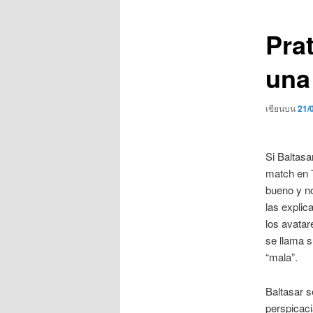
เรื่อง
Pra
una
เขียนบน
21/
Si Baltasa
match en 
bueno y no
las explic
los avatar
se llama s
“mala”.
Baltasar s
perspicaci