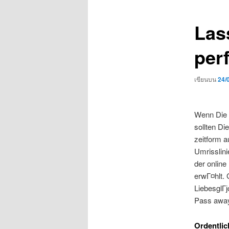
เรื่อง
Las
per
เขียนบน
24/
Wenn Die l
sollten Di
zeitform a
Umrisslini
der online
erwГ¤hlt. 
LiebesglГј
Pass away 
Ordentlic