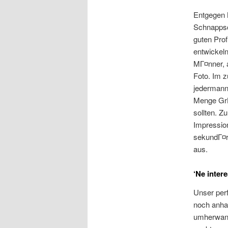
Entgegen 
Schnappsc
guten Prof
entwickeln
MГ¤nner, 
Foto. Im 
jedermann 
Menge GrГ
sollten. Z
Impression
sekundГ¤r 
aus.
‘Ne inter
Unser per
noch anhan
umherwand