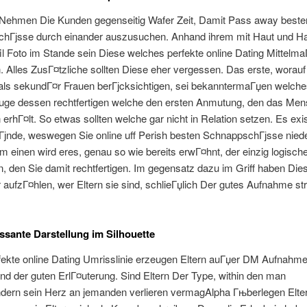
Nehmen Die Kunden gegenseitig Wafer Zeit, Damit Pass away beste
hГјsse durch einander auszusuchen. Anhand ihrem mit Haut und H
il Foto im Stande sein Diese welches perfekte online Dating Mittelma
. Alles ZusГ¤tzliche sollten Diese eher vergessen. Das erste, worau
als sekundГ¤r Frauen berГјcksichtigen, sei bekanntermaГџen welches
zuge dessen rechtfertigen welche den ersten Anmutung, den das Men
erhГ¤lt. So etwas sollten welche gar nicht in Relation setzen.
Es exis
јnde, weswegen Sie online uff Perish besten SchnappschГјsse nied
um einen wird eres, genau so wie bereits erwГ¤hnt, der einzig logisch
, den Sie damit rechtfertigen. Im gegensatz dazu im Griff haben Die
aufzГ¤hlen, wer Eltern sie sind, schlieГџlich Der gutes Aufnahme stra
essante Darstellung im Silhouette
fekte online Dating Umrisslinie erzeugen Eltern auГџer DM Aufnahm
d der guten ErlГ¤uterung. Sind Eltern Der Type, within den man
ern sein Herz an jemanden verlieren vermagAlpha Гњberlegen Elte