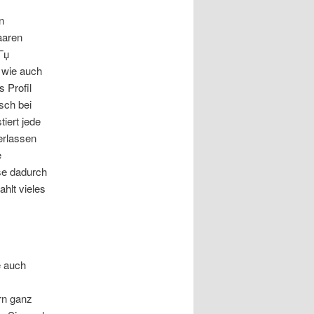
n
aaren
Гџ
f wie auch
 Profil
sch bei
tiert jede
erlassen
e
se dadurch
hlt vieles
e auch
rn ganz