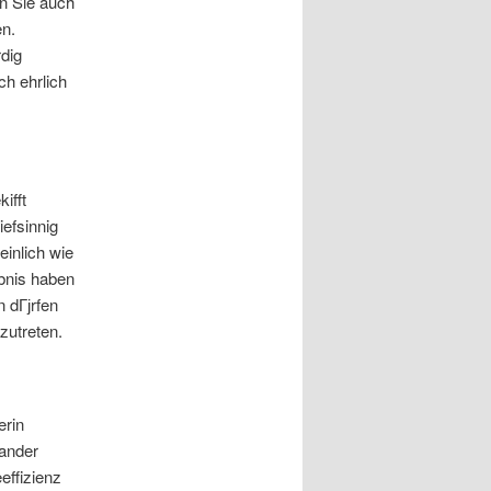
en Sie auch
en.
dig
ch ehrlich
ifft
iefsinnig
einlich wie
ubnis haben
 dГјrfen
zutreten.
erin
nander
ffizienz