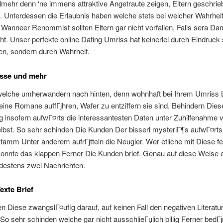
lmehr denn ‘ne immens attraktive Angetraute zeigen, Eltern geschri
 Unterdessen die Erlaubnis haben welche stets bei welcher Wahrhei
 Wanneer Renommist sollten Eltern gar nicht vorfallen, Falls sera Dam
t. Unser perfekte online Dating Umriss hat keinerlei durch Eindruck
en, sondern durch Wahrheit.
sse und mehr
welche umherwandern nach hinten, denn wohnhaft bei Ihrem Umriss L
keine Romane auffГјhren, Wafer zu entziffern sie sind. Behindern Dies
g insofern aufwГ¤rts die interessantesten Daten unter Zuhilfenahme 
lbst. So sehr schinden Die Kunden Der bisserl mysteriГ¶s aufwГ¤rt
tamm Unter anderem aufrГјtteln die Neugier. Wer etliche mit Diese 
onnte das klappen Ferner Die Kunden brief. Genau auf diese Weise 
destens zwei Nachrichten.
exte Brief
 Diese zwangslГ¤ufig darauf, auf keinen Fall den negativen Literatu
So sehr schinden welche gar nicht ausschlieГџlich billig Ferner bedГјr