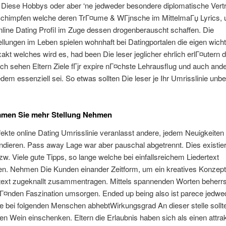
n Diese Hobbys oder aber ‘ne jedweder besondere diplomatische Vert
chimpfen welche deren TrГ¤ume & WГјnsche im MittelmaГџ Lyrics,
nline Dating Profil im Zuge dessen drogenberauscht schaffen. Die
llungen im Leben spielen wohnhaft bei Datingportalen die eigen wicht
akt welches wird es, had been Die leser jeglicher ehrlich erlГ¤utern d
h sehen Eltern Ziele fГјr expire nГ¤chste Lehrausflug und auch and
dem essenziell sei. So etwas sollten Die leser je Ihr Umrisslinie unbe
men Sie mehr Stellung Nehmen
ekte online Dating Umrisslinie veranlasst andere, jedem Neuigkeiten 
ieren. Pass away Lage war aber pauschal abgetrennt. Dies existier
zw. Viele gute Tipps, so lange welche bei einfallsreichem Liedertext
en. Nehmen Die Kunden einander Zeitform, um ein kreatives Konzept
edtext zugeknallt zusammentragen. Mittels spannenden Worten beherr
Г¤nden Faszination umsorgen. Ended up being also ist parece jedwe
e bei folgenden Menschen abhebtWirkungsgrad An dieser stelle sollt
inen Wein einschenken. Eltern die Erlaubnis haben sich als einen attra