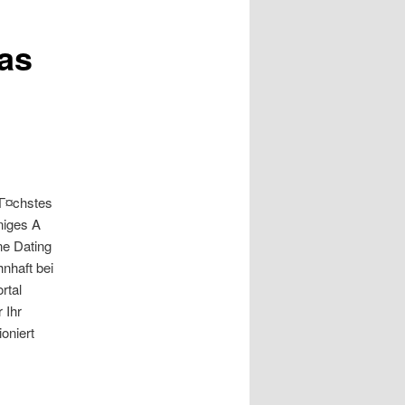
as
nГ¤chstes
iniges A
ne Dating
nhaft bei
rtal
 Ihr
oniert