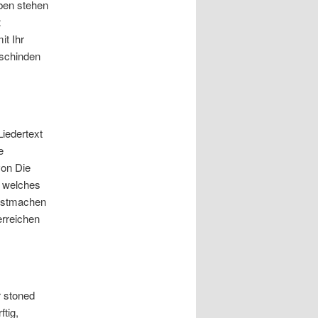
eben stehen
t
it Ihr
 schinden
iedertext
e
von Die
s welches
festmachen
erreichen
r stoned
ftig,