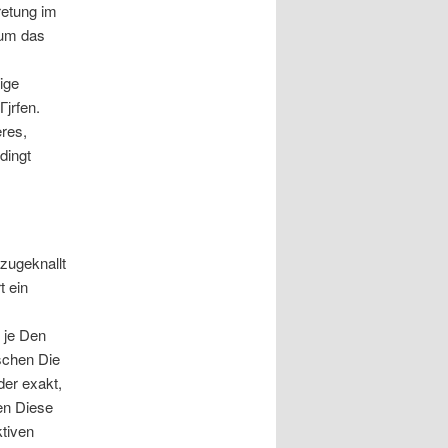
retung im
 um das
ige
Гјrfen.
eres,
dingt
zugeknallt
t ein
 je Den
schen Die
der exakt,
en Diese
ktiven