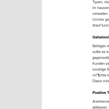
Typen, vie
im hausen.
verweilen.
Umriss geh
drauf funz
Geheimni
Befolgen 
sollte es 
gegenseiti
Kunden se
sonstige S
mГ¶chte k
Diese min
Positive T
Anerkennen
abfassen. 