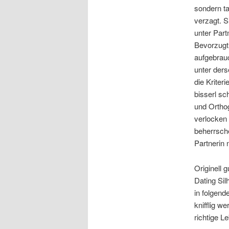
sondern ta
verzagt. S
unter Par
Bevorzugt
aufgebrau
unter ders
die Kriter
bisserl sc
und Orthog
verlocken 
beherrsch
Partnerin 
Originell 
Dating Sil
in folgend
knifflig w
richtige L