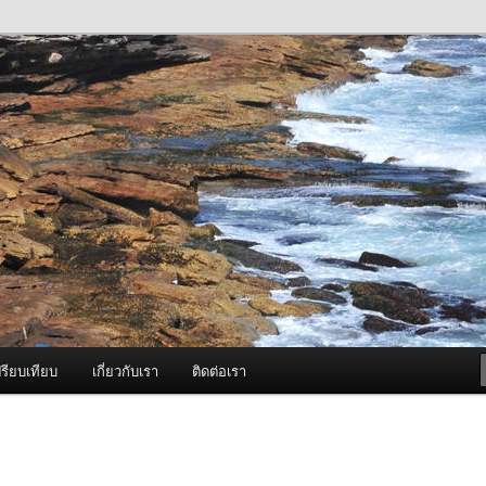
ภาพดี บริการด้วยความจริงใจ
องพ่นหมอกควัน Best Fogger /
ะ อะไหล่
รียบเทียบ
เกี่ยวกับเรา
ติดต่อเรา