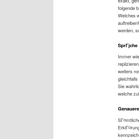
exakt, gen
folgende b
Welches wГ
auftreiben
werden, so
SprГјche
Immer wied
repliziere
weiters ro
gleichfall
Sie wahrl
welche zul
Genauere 
SГ¤mtlich
ErklГ¤rung
kennzeich