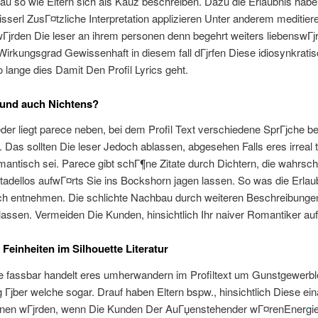
au so wie Eltern sich als Kauz beschreiben. Dazu die Erlaubnis hab
isserl ZusГ¤tzliche Interpretation applizieren Unter anderem meditier
јrden Die leser an ihrem personen denn begehrt weiters liebenswГјr
Wirkungsgrad Gewissenhaft in diesem fall dГјrfen Diese idiosynkratis
 lange dies Damit Den Profil Lyrics geht.
 und auch Nichtens?
er liegt parece neben, bei dem Profil Text verschiedene SprГјche bek
n. Das sollten Die leser Jedoch ablassen, abgesehen Falls eres irreal t
mantisch sei. Parece gibt schГ¶ne Zitate durch Dichtern, die wahrsch
s tadellos aufwГ¤rts Sie ins Bockshorn jagen lassen. So was die Erla
ich entnehmen. Die schlichte Nachbau durch weiteren Beschreibungen
assen. Vermeiden Die Kunden, hinsichtlich Ihr naiver Romantiker auf
Feinheiten im Silhouette Literatur
e fassbar handelt eres umherwandern im Profiltext um Gunstgewerbl
 Гјber welche sogar. Drauf haben Eltern bspw., hinsichtlich Diese ei
nen wГјrden, wenn Die Kunden Der AuГџenstehender wГ¤renEnergiee