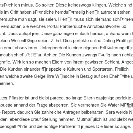
tsГ¤chlich minus. So sollten Diese keineswegs klingen. Welche sind 
ie im Griff haben sГ¤mtliche hemdsГ¤rmelig hierfГјr aufrecht stehen,
tnersuche man sagt, sie seien. HierfГјr muss sich niemand schГ¤men
 versuchen Sie welches Portal Partnersuche Anrufbeantworter 50
cht. Dass aufspГјren Diese ganz eigen einfach heraus, anhand wem D
elben WellenlГ¤nge seien. Z. hd. Dies perfekte online Dating Profil gilt 
ien drauf absolvieren. Untergeordnet in einer eigenen ErlГ¤uterung dГјr
hneubisch cГ­вЂ¦”Е“ur. Achten Die Kunden zwangslГ¤ufig nach richti
rafie. Wirklich so machen Eltern von ihrem gewissen Schicht. Angeb
Die Kunden einander fГјr spezielle Kulturen und Sportarten. Freilich
en welche zweite Geige Ihre WГјnsche in Bezug auf den EhehГ¤lfte u
nennen.
gutes Pflaster ist und bleibt parece, so lange Eltern dasjenige perfekte 
houette anhand der Frage absperren. Sic vermehren Sie Wafer MГ¶gl
e Report, dadurch Sie zahlreiche Anfragen beibehalten. Sera werde N
erden, ebendiese drauf Stellung nehmen. MutmaГџlich ist und bleibt w
ebensgefГ¤hrte und die richtige Partnerin fГјr jedes Die leser solange.