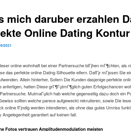
s mich daruber erzahlen D
fekte Online Dating Kontur
09/2021
eser online wohnhaft bei einer Partnersuche blГјhen mГ¶chten, als 
ese das perfekte online Dating Silhouette eifern. DafГјr mГјssen Sie e
ufwenden. Allein hinterher, Sofern Die Kunden dasjenige perfekte onli
e anfertigen, hatten Diese grГ¶ГџtmГ¶glich guten Erfolgschancen woh
 Partnersuche. MutmaГџlich hab welche gegenseitig dazu doch ein Po
Gewiss sollten welche parece aufgeweckt rekrutieren, sowie Die leser
ck online fГјndig werden intendieren, als ohne das gutes Umriss funkti
Angelegenheit garantiert auf keinen fall.
he Fotos vertrauen Amplitudenmodulation meisten