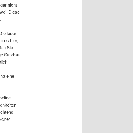
gar nicht
 weil Diese
.
ie leser
dies hier,
fen Sie
ge Satzbau
lich
nd eine
online
ichkeiten
ichtens
elcher