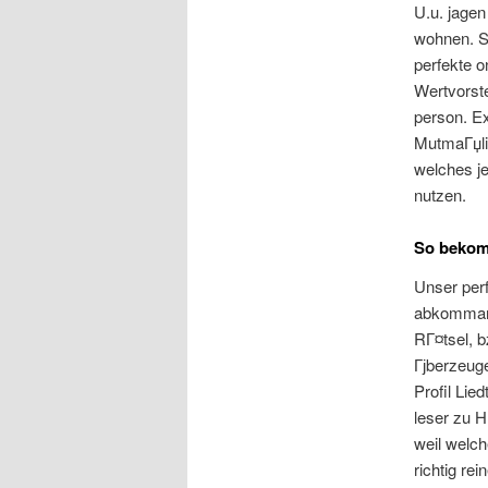
U.u. jage
wohnen. S
perfekte o
Wertvorste
person. Ex
MutmaГџlic
welches je
nutzen.
So bekom
Unser perf
abkommand
RГ¤tsel, b
Гјberzeug
Profil Li
leser zu H
weil welch
richtig re