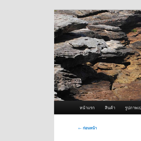
ข้าม
จำหน่ายเครื่องพ่นหมอกควัน คุณ
ไป
ยัง
ผู้นำเข้าเครื่
เนื้อหา
Fogger One แล
หลัก
เมนู
หน้าแรก
สินค้า
รูปภาพเป
หลัก
เมนู
←
ก่อนหน้า
นำทาง