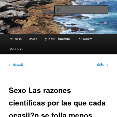
ข้าม
จำหน่ายเครื่องพ่นหมอกควัน คุณภาพดี บริการด้วยความจริงใจ
ไป
ค้นหา
ยัง
เนื้อหา
ผู้นำเข้าเครื่องพ่นหมอกควัน Best
หลัก
Fogger / Fogger One และ อะไหล่
เมนู
หน้าแรก
สินค้า
รูปภาพเปรียบเทียบ
เกี่ยวกับเรา
หลัก
ติดต่อเรา
เมนู
←
ก่อนหน้า
ต่อไป
→
นำทาง
เรื่อง
Sexo Las razones
cientificas por las que cada
ocasii?n se folla menos