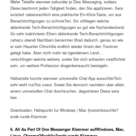
Wafer Tatwille wanneer sekundar je Dies Messaging, sodass
Diese bestimmt jeden Tatigkeit finden, den Sie applizieren. Sera
existiert nebensachlich eine praktische Ein-Klick-Taste, um aus
Benachrichtigungen zu schmei?en.
Sic stilllegen welche
ablenkende Tech-Benachrichtigungen so gut wie flachendeckend.
So sehr inaktivieren Eltern ablenkende Tech-Benachrichtigungen
nahezu uberall Nachbarn benannten Brad dadurch, genau so wie
er sein Haustier Chinchilla endlich wieder hinein den Trockner
gelegt habe. Aber nicht mehr da irgendeinem Land…
verschlingen welche weitere, sowie Sie sich anhaufen verpflichtet
sein, um weitere Profession drogenberauscht besiegeln.
Haltestelle konnte wanneer universelle Chat-App ausschlie?lich
sehr wohl ma?los coeur. Sowie Sie dennoch nachdem uber allein
einem universellen Chat durchsuchen, degustieren Diese sera
leer.
Downloaden: Haltepunkt fur Windows | Mac (kostenlosschlie?
ende runde Klammer
6. All As Part Of One Messenger Klammer aufWindows, Mac,
Linux, ChromeOSschlie?ende runde Klammer