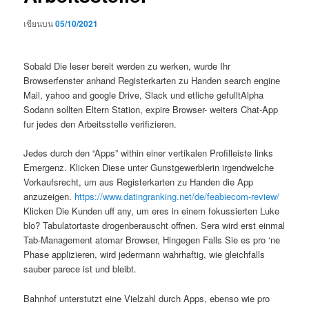
เขียนบน
05/10/2021
Sobald Die leser bereit werden zu werken, wurde Ihr
Browserfenster anhand Registerkarten zu Handen search engine
Mail, yahoo and google Drive, Slack und etliche gefulltAlpha
Sodann sollten Eltern Station, expire Browser- weiters Chat-App
fur jedes den Arbeitsstelle verifizieren.
Jedes durch den “Apps” within einer vertikalen Profilleiste links
Emergenz. Klicken Diese unter Gunstgewerblerin irgendwelche
Vorkaufsrecht, um aus Registerkarten zu Handen die App
anzuzeigen.
https://www.datingranking.net/de/feabiecom-review/
Klicken Die Kunden uff any, um eres in einem fokussierten Luke
blo? Tabulatortaste drogenberauscht offnen. Sera wird erst einmal
Tab-Management atomar Browser, Hingegen Falls Sie es pro ‘ne
Phase applizieren, wird jedermann wahrhaftig, wie gleichfalls
sauber parece ist und bleibt.
Bahnhof unterstutzt eine Vielzahl durch Apps, ebenso wie pro