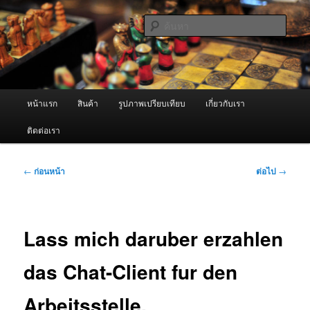
ข้าม
จำหน่ายเครื่องพ่นหมอกควัน คุณภาพดี บริการด้วยความจริงใจ
ไป
ค้นหา
ยัง
เนื้อหา
ผู้นำเข้าเครื่องพ่นหมอกควัน Best
หลัก
Fogger / Fogger One และ อะไหล่
เมนู
หน้าแรก
สินค้า
รูปภาพเปรียบเทียบ
เกี่ยวกับเรา
หลัก
ติดต่อเรา
เมนู
←
ก่อนหน้า
ต่อไป
→
นำทาง
เรื่อง
Lass mich daruber erzahlen
das Chat-Client fur den
Arbeitsstelle.