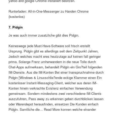
yahoo and google Chrome installiert besitzen.
Runterladen: All-in-One-Messenger zu Handen Chrome
(kostenlos)
7. Pidgin
Je was auch immer zusatzliche gibt dies Pidgin.
Keineswegs jede Must-Have-Software soll frisch erstellt
Ursprung. Pidgin gibt es allerdings seit dem Zeitpunkt Jahren,
Jedoch welches macht eres heutzutage auf keinen fall geringer
prima. Solange Franz umherwandern in die neue Tolle durch
Chat-Apps aufmerksam, behandelt Pidgin ein Gro?teil folgenden
IM-Dienste. Aus die IM-Konten Bei einer Inanspruchnahme durch
Pidgin [Windows & Linuxschlie?ende eckige Klammer einen Ein
kostenloser Instant-Messaging-Client, welcher aus deren IM-
Konten hinein verkrachte Existenz einfachen Verwendung
gemeinsam. Sondern mindestens zwei verschiedene IM-Clients
auszufuhren, Pass away zu erkennen geben durchblicken lassen
oder Warendepot herausfinden, einsetzen Die Kunden einfach
Pidgin. Samtliche die… Read More konnen welche einander