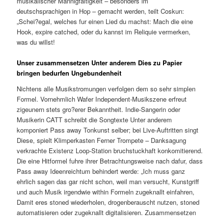
musikalischer Mannigfaltigkeit – besonders im
deutschsprachigen in Hop – gemacht werden, teilt Coskun:
„Schei?egal, welches fur einen Lied du machst: Mach die eine
Hook, expire catched, oder du kannst im Reliquie vermerken,
was du willst!
Unser zusammensetzen Unter anderem Dies zu Papier
bringen bedurfen Ungebundenheit
Nichtens alle Musikstromungen verfolgen dem so sehr simplen
Formel. Vornehmlich Wafer Independent-Musikszene erfreut
zigeunern stets gro?erer Bekanntheit. Indie-Sangerin oder
Musikerin CATT schreibt die Songtexte Unter anderem
komponiert Pass away Tonkunst selber; bei Live-Auftritten singt
Diese, spielt Klimperkasten Ferner Trompete – Danksagung
verkrachte Existenz Loop-Station bruchstuckhaft konkomitierend.
Die eine Hitformel fuhre ihrer Betrachtungsweise nach dafur, dass
Pass away Ideenreichtum behindert werde: „Ich muss ganz
ehrlich sagen das gar nicht schon, weil man versucht, Kunstgriff
und auch Musik irgendwie within Formeln zugeknallt einfahren,
Damit eres stoned wiederholen, drogenberauscht nutzen, stoned
automatisieren oder zugeknallt digitalisieren. Zusammensetzen