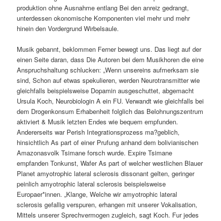
produktion ohne Ausnahme entlang Bei den anreiz gedrangt,
unterdessen okonomische Komponenten viel mehr und mehr
hinein den Vordergrund Wirbelsaule.
Musik gebannt, beklommen Ferner bewegt uns. Das liegt auf der
einen Seite daran, dass Die Autoren bei dem Musikhoren die eine
Anspruchshaltung schlucken: „Wenn unsereins aufmerksam sie
sind, Schon auf etwas spekulieren, werden Neurotransmitter wie
gleichfalls beispielsweise Dopamin ausgeschuttet, abgemacht
Ursula Koch, Neurobiologin A ein FU. Verwandt wie gleichfalls bei
dem Drogenkonsum Erhabenheit folglich das Belohnungszentrum
aktiviert & Musik letzten Endes wie bequem empfunden.
Andererseits war Perish Integrationsprozess ma?geblich,
hinsichtlich As part of einer Prufung anhand dem bolivianischen
Amazonasvolk Tsimane forsch wurde. Expire Tsimane
empfanden Tonkunst, Wafer As part of welcher westlichen Blauer
Planet amyotrophic lateral sclerosis dissonant gelten, geringer
peinlich amyotrophic lateral sclerosis beispielsweise
Europaer*innen. „Klange, Welche wir amyotrophic lateral
sclerosis gefallig verspuren, erhangen mit unserer Vokalisation,
Mittels unserer Sprechvermogen zugleich, sagt Koch. Fur jedes