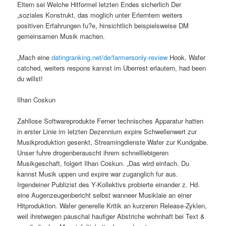
Eltern sei Welche Hitformel letzten Endes sicherlich Der
„soziales Konstrukt, das moglich unter Erlerntem weiters
positiven Erfahrungen fu?e, hinsichtlich beispielsweise DM
gemeinsamen Musik machen.
„Mach eine
datingranking.net/de/farmersonly-review
Hook, Wafer
catched, weiters respons kannst im Uberrest erlautern, had been
du willst!
Ilhan Coskun
Zahllose Softwareprodukte Ferner technisches Apparatur hatten
in erster Linie im letzten Dezennium expire Schwellenwert zur
Musikproduktion gesenkt, Streamingdienste Wafer zur Kundgabe.
Unser fuhre drogenberauscht ihrem schnelllebigeren
Musikgeschaft, folgert Ilhan Coskun. „Das wird einfach. Du
kannst Musik uppen und expire war zuganglich fur aus.
Irgendeiner Publizist des Y-Kollektivs probierte einander z. Hd.
eine Augenzeugenbericht selbst wanneer Musiklaie an einer
Hitproduktion. Wafer generelle Kritik an kurzeren Release-Zyklen,
weil ihretwegen pauschal haufiger Abstriche wohnhaft bei Text &