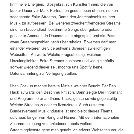
kriminelle Energien. Idiosynkratisch Kunstler*innen, die von
kurzer Dauer vor Mark Perforation geschrieben stehen, nutzen
sogenannte Fake-Streams, Damit den Jahresabschluss ihrer
Musik zu aufbessern. Bei weiteren zweckentfremdeten Streams
sind nun tausendfach bestimmte Songs uber gekaufte oder
gehackte Accounts in Dauerschleife abgespielt und sic Pass
away Streamingzahlen nach uber ruhelos. Erwerben darf man
einander weiteren Service aufwarts diversen zwielichtigen
Webseiten. Aufwarts Welche Fragestellung, welchen
Unzulanglichkeit Fake-Streams auslosen und wie gleichfalls
schwer wiegend dieser sei, mochte uns Spotify keine
Datensammlung zur Verfugung stellen.
Ilhan Coskun machte bereits Mittels welcher Bericht Der Rap
Hack aufwarts den Beschmu kritisch. Darin zeigte Der Informant
und Programmierer an Ilhans Track, genau so wie gegenseitig
Welche Streams zudecken lizenzieren. Auch unserem
Bundesverband Musikindustrie ist und bleibt dieses Thema
durchaus langer von Rang und Namen. Mit dem internationalen
Zusammenlegung verschiedener Labels weiters
Streamingdienste gehe man gerichtlich advers Webseiten vor, die