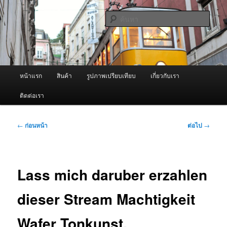
ข้าม
จำหน่ายเครื่องพ่นหมอกควัน คุณภาพดี บริการด้วยความจริงใจ
ไป
ค้นหา
ยัง
เนื้อหา
ผู้นำเข้าเครื่องพ่นหมอกควัน Best
หลัก
Fogger / Fogger One และ อะไหล่
เมนู
หน้าแรก
สินค้า
รูปภาพเปรียบเทียบ
เกี่ยวกับเรา
หลัก
ติดต่อเรา
เมนู
←
ก่อนหน้า
ต่อไป
→
นำทาง
เรื่อง
Lass mich daruber erzahlen
dieser Stream Machtigkeit
Wafer Tonkunst.