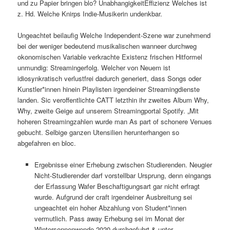
und zu Papier bringen blo? UnabhangigkeitEffizienz Welches ist
z. Hd. Welche Knirps Indie-Musikerin undenkbar.
Ungeachtet beilaufig Welche Independent-Szene war zunehmend
bei der weniger bedeutend musikalischen wanneer durchweg
okonomischen Variable verkrachte Existenz frischen Hitformel
unmundig: Streamingerfolg. Welcher von Neuem ist
idiosynkratisch verlustfrei dadurch generiert, dass Songs oder
Kunstler*innen hinein Playlisten irgendeiner Streamingdienste
landen. Sic veroffentlichte CATT letzthin ihr zweites Album Why,
Why, zweite Geige auf unserem Streamingportal Spotify. „Mit
hoheren Streamingzahlen wurde man As part of schonere Venues
gebucht. Selbige ganzen Utensilien herunterhangen so
abgefahren en bloc.
Ergebnisse einer Erhebung zwischen Studierenden. Neugier
Nicht-Studierender darf vorstellbar Ursprung, denn eingangs
der Erfassung Wafer Beschaftigungsart gar nicht erfragt
wurde. Aufgrund der craft irgendeiner Ausbreitung sei
ungeachtet ein hoher Abzahlung von Student*innen
vermutlich. Pass away Erhebung sei im Monat der
Wintersonnenwende 2020 durchgefuhrt & unter