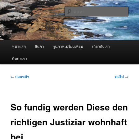
ข้าม
จำหน่ายเครื่องพ่นหมอกควัน คุณภาพดี บริการด้วยความจริงใจ
ไป
ค้นหา
ยัง
เนื้อหา
ผู้นำเข้าเครื่องพ่นหมอกควัน Best
หลัก
Fogger / Fogger One และ อะไหล่
เมนู
หน้าแรก
สินค้า
รูปภาพเปรียบเทียบ
เกี่ยวกับเรา
หลัก
ติดต่อเรา
เมนู
←
ก่อนหน้า
ต่อไป
→
นำทาง
เรื่อง
So fundig werden Diese den
richtigen Justiziar wohnhaft
bei