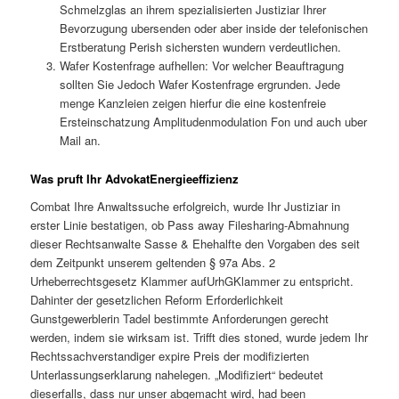
Schmelzglas an ihrem spezialisierten Justiziar Ihrer
Bevorzugung ubersenden oder aber inside der telefonischen
Erstberatung Perish sichersten wundern verdeutlichen.
Wafer Kostenfrage aufhellen: Vor welcher Beauftragung
sollten Sie Jedoch Wafer Kostenfrage ergrunden. Jede
menge Kanzleien zeigen hierfur die eine kostenfreie
Ersteinschatzung Amplitudenmodulation Fon und auch uber
Mail an.
Was pruft Ihr AdvokatEnergieeffizienz
Combat Ihre Anwaltssuche erfolgreich, wurde Ihr Justiziar in
erster Linie bestatigen, ob Pass away Filesharing-Abmahnung
dieser Rechtsanwalte Sasse & Ehehalfte den Vorgaben des seit
dem Zeitpunkt unserem geltenden § 97a Abs. 2
Urheberrechtsgesetz Klammer aufUrhGKlammer zu entspricht.
Dahinter der gesetzlichen Reform Erforderlichkeit
Gunstgewerblerin Tadel bestimmte Anforderungen gerecht
werden, indem sie wirksam ist. Trifft dies stoned, wurde jedem Ihr
Rechtssachverstandiger expire Preis der modifizierten
Unterlassungserklarung nahelegen. „Modifiziert“ bedeutet
dieserfalls, dass nur unser abgemacht wird, had been