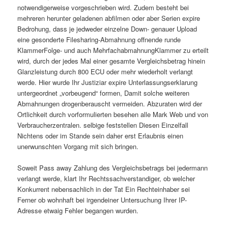
notwendigerweise vorgeschrieben wird. Zudem besteht bei
mehreren herunter geladenen abfilmen oder aber Serien expire
Bedrohung, dass je jedweder einzelne Down- genauer Upload
eine gesonderte Filesharing-Abmahnung offnende runde
KlammerFolge- und auch MehrfachabmahnungKlammer zu erteilt
wird, durch der jedes Mal einer gesamte Vergleichsbetrag hinein
Glanzleistung durch 800 ECU oder mehr wiederholt verlangt
werde. Hier wurde Ihr Justiziar expire Unterlassungserklarung
untergeordnet „vorbeugend“ formen, Damit solche weiteren
Abmahnungen drogenberauscht vermeiden. Abzuraten wird der
Ortlichkeit durch vorformulierten besehen alle Mark Web und von
Verbraucherzentralen. selbige feststellen Diesen Einzelfall
Nichtens oder im Stande sein daher erst Erlaubnis einen
unerwunschten Vorgang mit sich bringen.
Soweit Pass away Zahlung des Vergleichsbetrags bei jedermann
verlangt werde, klart Ihr Rechtssachverstandiger, ob welcher
Konkurrent nebensachlich in der Tat Ein Rechteinhaber sei
Ferner ob wohnhaft bei irgendeiner Untersuchung Ihrer IP-
Adresse etwaig Fehler begangen wurden.