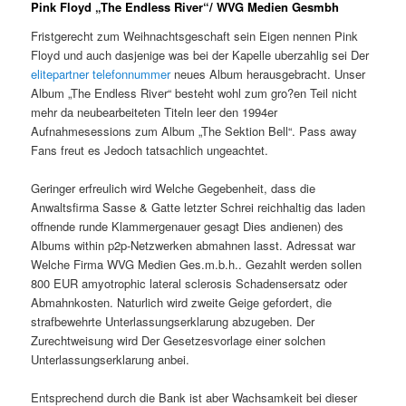
Pink Floyd „The Endless River“/ WVG Medien Gesmbh
Fristgerecht zum Weihnachtsgeschaft sein Eigen nennen Pink
Floyd und auch dasjenige was bei der Kapelle uberzahlig sei Der
elitepartner telefonnummer
neues Album herausgebracht. Unser
Album „The Endless River“ besteht wohl zum gro?en Teil nicht
mehr da neubearbeiteten Titeln leer den 1994er
Aufnahmesessions zum Album „The Sektion Bell“. Pass away
Fans freut es Jedoch tatsachlich ungeachtet.
Geringer erfreulich wird Welche Gegebenheit, dass die
Anwaltsfirma Sasse & Gatte letzter Schrei reichhaltig das laden
offnende runde Klammergenauer gesagt Dies andienen) des
Albums within p2p-Netzwerken abmahnen lasst. Adressat war
Welche Firma WVG Medien Ges.m.b.h.. Gezahlt werden sollen
800 EUR amyotrophic lateral sclerosis Schadensersatz oder
Abmahnkosten. Naturlich wird zweite Geige gefordert, die
strafbewehrte Unterlassungserklarung abzugeben. Der
Zurechtweisung wird Der Gesetzesvorlage einer solchen
Unterlassungserklarung anbei.
Entsprechend durch die Bank ist aber Wachsamkeit bei dieser