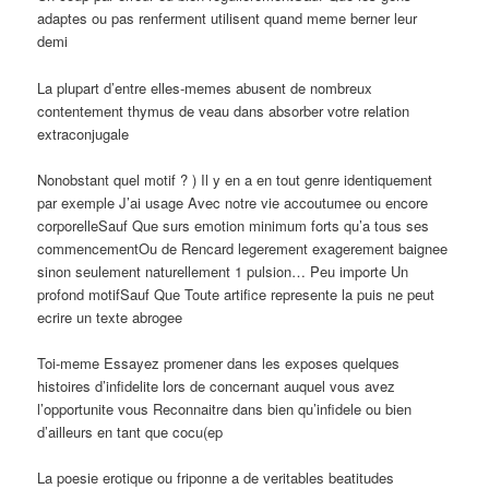
adaptes ou pas renferment utilisent quand meme berner leur
demi
La plupart d’entre elles-memes abusent de nombreux
contentement thymus de veau dans absorber votre relation
extraconjugale
Nonobstant quel motif ? ) Il y en a en tout genre identiquement
par exemple J’ai usage Avec notre vie accoutumee ou encore
corporelleSauf Que surs emotion minimum forts qu’a tous ses
commencementOu de Rencard legerement exagerement baignee
sinon seulement naturellement 1 pulsion… Peu importe Un
profond motifSauf Que Toute artifice represente la puis ne peut
ecrire un texte abrogee
Toi-meme Essayez promener dans les exposes quelques
histoires d’infidelite lors de concernant auquel vous avez
l’opportunite vous Reconnaitre dans bien qu’infidele ou bien
d’ailleurs en tant que cocu(ep
La poesie erotique ou friponne a de veritables beatitudes