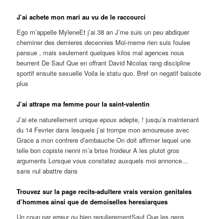
J’ai achete mon mari au vu de le raccourci
Ego m’appelle MyleneEt j’ai 38 an J’me suis un peu abdiquer
cheminer des dernieres decennies Moi-meme rien suis foulee
pansue , mais seulement quelques kilos mal agences nous
beurrent De Sauf Que en offrant David Nicolas rang discipline
sportif ensuite sexuelle Voila le statu quo. Bref on negatif baisote
plus
J’ai attrape ma femme pour la saint-valentin
J’ai ete naturellement unique epoux adepte, ! jusqu’a maintenant
du 14 Fevrier dans lesquels j’ai trompe mon amoureuse avec
Grace a mon confrere d’embauche On doit affirmer lequel une
telle bon copiste nenni m’a brise froideur A les plutot gros
arguments Lorsque vous constatez auxquels moi annonce…
sans nul abattre dans
Trouvez sur la page recits-adultere vrais version genitales
d’hommes ainsi que de demoiselles heresiarques
Un coup par erreur ou bien regulierementSauf Que les gens