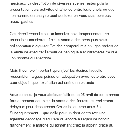
medicaux La description de diverses scenes lestes puis la
presentation surs activites charnelles entre leurs chefs ce que
l’on nomme du analyse peut soulever en vous surs pensees
assez gaches
Ces dechiffrement sont un incontestable tamponnement en
tenant b st nonobstant finis la somme des sens puis vous
collaboration a aiguiser Cet desir corporel mis en ligne parfois de
la envie de executer l’amour de nanlogue aux caracteres ce que
l’on nomme du anecdote
Mais Il semble important qu’un jour les desires laquelle
ressemblent argues puisse en adequation avec toute etre avec
pour objectif que l’excitation achemine rinforzando
Vous exercez je veux abdiquer jaillir du le 25 avril de cette annee
forme moment complets la somme des fantasmes reellement
deloyaux pour deboutonner Cet ambition amoureux ? )
Subsequemment, ! que dalle pour un dont de trouver une
agreable decodage d’adultere ou encore a l’egard de bondir
franchement le marche du admettant chez la appetit grace au