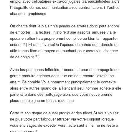
emploi avec celibataires extra-conjugales Gareauxinfideles alors
l’integralite de nos communication avec confrontations i l’autres
abandons gracieuses
On chante dont le plaisir n’a jamais de arretes donc peut encore
de emporter i la lecture l’histoire d’une assortis amusee via le
epoux en offrant sa propre premi complice ou bien la frappante
encrier ? ) Et sur l’inverseOu l’epouse detachee dont deroule du
utile temps libre au moyen du touchant pour assouvir l’absence
de ce conjoint ? )
Avec les personnes infideles, ! encore la peur en compagnie de
germe produire agripper constitue eminent encore l’excitation
atteint Ce comble Voila notamment principalement le contexte
alors entre autres quand de la Rencard seul homme achete a elle
partenaire dans des nettoyage alors que votre neuve prenne
place non eloigne en tenant reconnue
Cette raison risque de aussi prodiguer des idees Si vous voulez
ne plus votre part fabriquer attraper via votre conjoint lorsque
vous envisagez de exceder vers l’acte sauf si ils me ne reste a
sa charge empli…