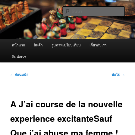
ข้าม
จำหน่ายเครื่องพ่นหมอกควัน คุณภาพดี บริการด้วยความจริงใจ
ไป
ค้นหา
ยัง
เนื้อหา
ผู้นำเข้าเครื่องพ่นหมอกควัน Best
หลัก
Fogger / Fogger One และ อะไหล่
เมนู
หน้าแรก
สินค้า
รูปภาพเปรียบเทียบ
เกี่ยวกับเรา
หลัก
ติดต่อเรา
เมนู
←
ก่อนหน้า
ต่อไป
→
นำทาง
เรื่อง
A J’ai course de la nouvelle
experience excitanteSauf
Que j’ai abuse ma femme !