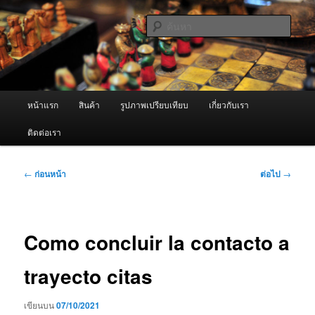
ข้าม
จำหน่ายเครื่องพ่นหมอกควัน คุณภาพดี บริการด้วยความจริงใจ
ไป
ค้นหา
ยัง
เนื้อหา
ผู้นำเข้าเครื่องพ่นหมอกควัน Best
หลัก
Fogger / Fogger One และ อะไหล่
เมนู
หน้าแรก
สินค้า
รูปภาพเปรียบเทียบ
เกี่ยวกับเรา
หลัก
ติดต่อเรา
เมนู
←
ก่อนหน้า
ต่อไป
→
นำทาง
เรื่อง
Como concluir la contacto a
trayecto citas
เขียนบน
07/10/2021