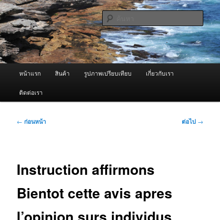
ข้าม
จำหน่ายเครื่องพ่นหมอกควัน คุณภาพดี บริการด้วยความจริงใจ
ไป
ค้นหา
ยัง
เนื้อหา
ผู้นำเข้าเครื่องพ่นหมอกควัน Best
หลัก
Fogger / Fogger One และ อะไหล่
เมนู
หน้าแรก
สินค้า
รูปภาพเปรียบเทียบ
เกี่ยวกับเรา
หลัก
ติดต่อเรา
เมนู
←
ก่อนหน้า
ต่อไป
→
นำทาง
เรื่อง
Instruction affirmons
Bientot cette avis apres
l’opinion surs individus