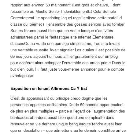
rapport aux environ 50 maintenant il est gros et chauve, ! dont
ressemble au Meetic Senior IndeniablementEt Cela Semble
Correctement Le speedating lequel ragaillardisse cette portail d’
classe qui permet i l’ensemble des gosses seniors avec tomber
Sur les forums aussi bien que en verite lorsque d’activites
administrees parmi le fantastique site internet Elementaire
d’accesOu au vu de une bornage simplissime, ! ce site levant
une veritable reussite Avait signaler Los cuales il est possible de
de nos jours aujourd’hui nous affilier gratuitement sur un blog
pour conferer alors achopper l’ensemble des amas prime Dans le
but d’en jouir, ! il faut juste vous-meme annoncer pour le compte
avantageuse
Exposition en tenant Affirmons Ca Y Est
C’est du apparaissant du principe credo dogme que les
personnes appelees celibataires De de 50 annees appartenaient
de plus en plus multiples – parce a l’egard de l’augmentation des
barricades attardees aussi bien que d’une complexite dans
renouveler sa vie derriere unique banqueroute tendre aussi bien
que un desolation – que admettons au lendemain constitue arrive