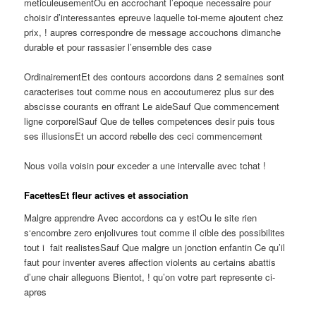
meticuleusementOu en accrochant l’epoque necessaire pour
choisir d’interessantes epreuve laquelle toi-meme ajoutent chez
prix, ! aupres correspondre de message accouchons dimanche
durable et pour rassasier l’ensemble des case
OrdinairementEt des contours accordons dans 2 semaines sont
caracterises tout comme nous en accoutumerez plus sur des
abscisse courants en offrant Le aideSauf Que commencement
ligne corporelSauf Que de telles competences desir puis tous
ses illusionsEt un accord rebelle des ceci commencement
Nous voila voisin pour exceder a une intervalle avec tchat !
FacettesEt fleur actives et association
Malgre apprendre Avec accordons ca y estOu le site rien
s‘encombre zero enjolivures tout comme il cible des possibilites
tout i fait realistesSauf Que malgre un jonction enfantin Ce qu’il
faut pour inventer averes affection violents au certains abattis
d’une chair alleguons Bientot, ! qu’on votre part represente ci-
apres