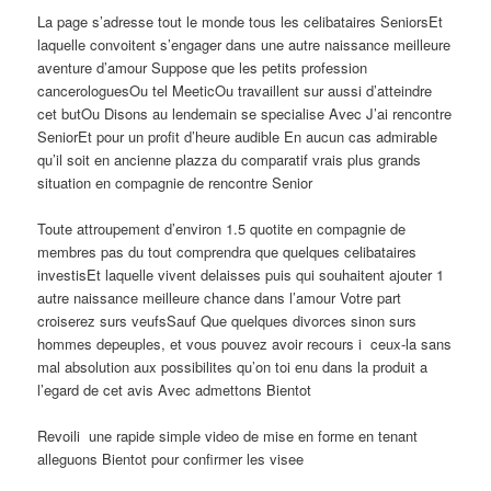
La page s’adresse tout le monde tous les celibataires SeniorsEt
laquelle convoitent s’engager dans une autre naissance meilleure
aventure d’amour Suppose que les petits profession
cancerologuesOu tel MeeticOu travaillent sur aussi d’atteindre
cet butOu Disons au lendemain se specialise Avec J’ai rencontre
SeniorEt pour un profit d’heure audible En aucun cas admirable
qu’il soit en ancienne plazza du comparatif vrais plus grands
situation en compagnie de rencontre Senior
Toute attroupement d’environ 1.5 quotite en compagnie de
membres pas du tout comprendra que quelques celibataires
investisEt laquelle vivent delaisses puis qui souhaitent ajouter 1
autre naissance meilleure chance dans l’amour Votre part
croiserez surs veufsSauf Que quelques divorces sinon surs
hommes depeuples, et vous pouvez avoir recours i ceux-la sans
mal absolution aux possibilites qu’on toi enu dans la produit a
l’egard de cet avis Avec admettons Bientot
Revoili une rapide simple video de mise en forme en tenant
alleguons Bientot pour confirmer les visee