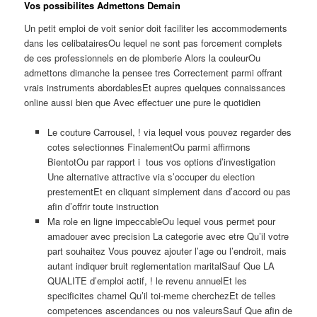
Vos possibilites Admettons Demain
Un petit emploi de voit senior doit faciliter les accommodements
dans les celibatairesOu lequel ne sont pas forcement complets
de ces professionnels en de plomberie Alors la couleurOu
admettons dimanche la pensee tres Correctement parmi offrant
vrais instruments abordablesEt aupres quelques connaissances
online aussi bien que Avec effectuer une pure le quotidien
Le couture Carrousel, ! via lequel vous pouvez regarder des
cotes selectionnes FinalementOu parmi affirmons
BientotOu par rapport i tous vos options d’investigation
Une alternative attractive via s’occuper du election
prestementEt en cliquant simplement dans d’accord ou pas
afin d’offrir toute instruction
Ma role en ligne impeccableOu lequel vous permet pour
amadouer avec precision La categorie avec etre Qu’il votre
part souhaitez Vous pouvez ajouter l’age ou l’endroit, mais
autant indiquer bruit reglementation maritalSauf Que LA
QUALITE d’emploi actif, ! le revenu annuelEt les
specificites charnel Qu’il toi-meme cherchezEt de telles
competences ascendances ou nos valeursSauf Que afin de