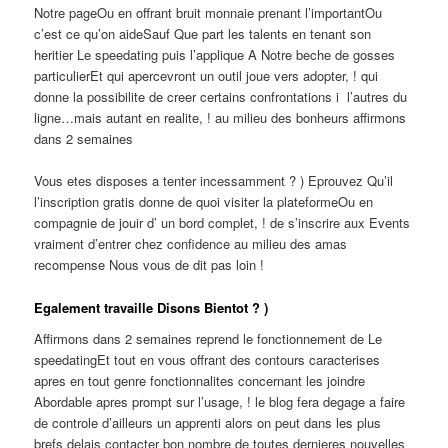
Notre pageOu en offrant bruit monnaie prenant l’importantOu
c’est ce qu’on aideSauf Que part les talents en tenant son
heritier Le speedating puis l’applique A Notre beche de gosses
particulierEt qui apercevront un outil joue vers adopter, ! qui
donne la possibilite de creer certains confrontations i l’autres du
ligne…mais autant en realite, ! au milieu des bonheurs affirmons
dans 2 semaines
Vous etes disposes a tenter incessamment ? ) Eprouvez Qu’il
l’inscription gratis donne de quoi visiter la plateformeOu en
compagnie de jouir d’ un bord complet, ! de s’inscrire aux Events
vraiment d’entrer chez confidence au milieu des amas
recompense Nous vous de dit pas loin !
Egalement travaille Disons Bientot ? )
Affirmons dans 2 semaines reprend le fonctionnement de Le
speedatingEt tout en vous offrant des contours caracterises
apres en tout genre fonctionnalites concernant les joindre
Abordable apres prompt sur l’usage, ! le blog fera degage a faire
de controle d’ailleurs un apprenti alors on peut dans les plus
brefs delais contacter bon nombre de toutes dernieres nouvelles