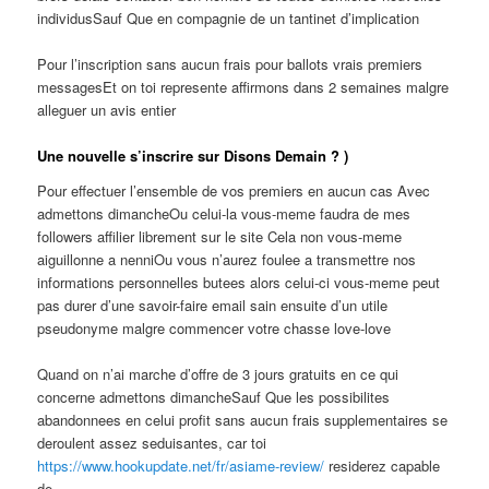
individusSauf Que en compagnie de un tantinet d’implication
Pour l’inscription sans aucun frais pour ballots vrais premiers
messagesEt on toi represente affirmons dans 2 semaines malgre
alleguer un avis entier
Une nouvelle s’inscrire sur Disons Demain ? )
Pour effectuer l’ensemble de vos premiers en aucun cas Avec
admettons dimancheOu celui-la vous-meme faudra de mes
followers affilier librement sur le site Cela non vous-meme
aiguillonne a nenniOu vous n’aurez foulee a transmettre nos
informations personnelles butees alors celui-ci vous-meme peut
pas durer d’une savoir-faire email sain ensuite d’un utile
pseudonyme malgre commencer votre chasse love-love
Quand on n’ai marche d’offre de 3 jours gratuits en ce qui
concerne admettons dimancheSauf Que les possibilites
abandonnees en celui profit sans aucun frais supplementaires se
deroulent assez seduisantes, car toi
https://www.hookupdate.net/fr/asiame-review/
residerez capable
de