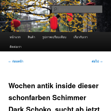
ข้าม
จำหน่ายเครื่องพ่นหมอกควัน คุณภาพดี บริการด้วยความจริงใจ
ไป
ค้นหา
ยัง
เนื้อหา
ผู้นำเข้าเครื่องพ่นหมอกควัน Best
หลัก
Fogger / Fogger One และ อะไหล่
เมนู
หน้าแรก
สินค้า
รูปภาพเปรียบเทียบ
เกี่ยวกับเรา
หลัก
ติดต่อเรา
เมนู
←
ก่อนหน้า
ต่อไป
→
นำทาง
เรื่อง
Wochen antik inside dieser
schonfarben Schimmer
Dark Schoko, sucht ab jetzt