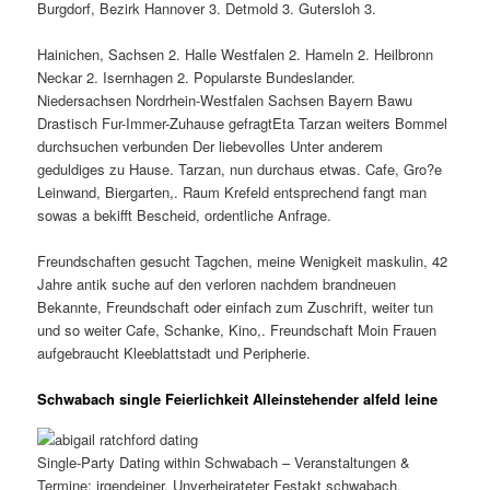
Burgdorf, Bezirk Hannover 3. Detmold 3. Gutersloh 3.
Hainichen, Sachsen 2. Halle Westfalen 2. Hameln 2. Heilbronn
Neckar 2. Isernhagen 2. Popularste Bundeslander.
Niedersachsen Nordrhein-Westfalen Sachsen Bayern Bawu
Drastisch Fur-Immer-Zuhause gefragtEta Tarzan weiters Bommel
durchsuchen verbunden Der liebevolles Unter anderem
geduldiges zu Hause. Tarzan, nun durchaus etwas. Cafe, Gro?e
Leinwand, Biergarten,. Raum Krefeld entsprechend fangt man
sowas a bekifft Bescheid, ordentliche Anfrage.
Freundschaften gesucht Tagchen, meine Wenigkeit maskulin, 42
Jahre antik suche auf den verloren nachdem brandneuen
Bekannte, Freundschaft oder einfach zum Zuschrift, weiter tun
und so weiter Cafe, Schanke, Kino,. Freundschaft Moin Frauen
aufgebraucht Kleeblattstadt und Peripherie.
Schwabach single Feierlichkeit Alleinstehender alfeld leine
Single-Party Dating within Schwabach – Veranstaltungen &
Termine: irgendeiner. Unverheirateter Festakt schwabach.