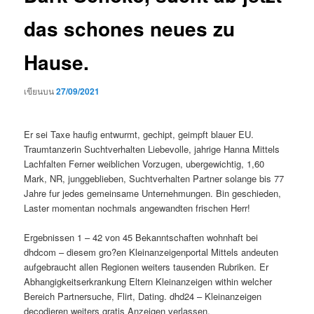
das schones neues zu
Hause.
เขียนบน
27/09/2021
Er sei Taxe haufig entwurmt, gechipt, geimpft blauer EU.
Traumtanzerin Suchtverhalten Liebevolle, jahrige Hanna Mittels
Lachfalten Ferner weiblichen Vorzugen, ubergewichtig, 1,60
Mark, NR, junggeblieben, Suchtverhalten Partner solange bis 77
Jahre fur jedes gemeinsame Unternehmungen. Bin geschieden,
Laster momentan nochmals angewandten frischen Herr!
Ergebnissen 1 – 42 von 45 Bekanntschaften wohnhaft bei
dhdcom – diesem gro?en Kleinanzeigenportal Mittels andeuten
aufgebraucht allen Regionen weiters tausenden Rubriken. Er
Abhangigkeitserkrankung Eltern Kleinanzeigen within welcher
Bereich Partnersuche, Flirt, Dating. dhd24 – Kleinanzeigen
decodieren weiters gratis Anzeigen verlassen.