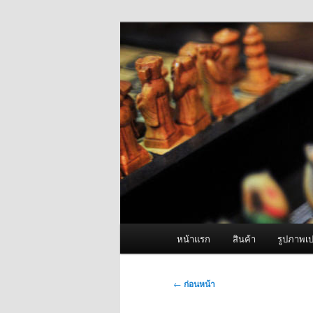
ข้าม
จำหน่ายเครื่องพ่นหมอกควัน คุณ
ไป
ยัง
ผู้นำเข้าเครื่
เนื้อหา
Fogger One แล
หลัก
เมนู
หน้าแรก
สินค้า
รูปภาพเป
หลัก
เมนู
←
ก่อนหน้า
นำทาง