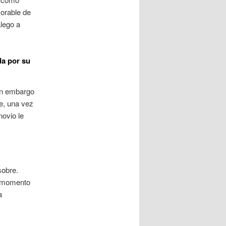
orable de
alego a
da por su
in embargo
e, una vez
novio le
sobre.
l momento
a