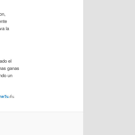
on,
ente
va la
ado el
chas ganas
ndo un
กควัน
คั่น