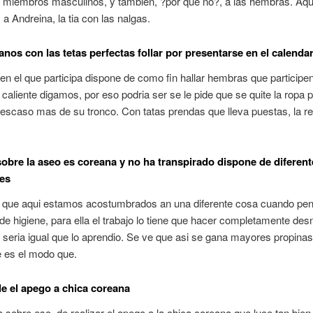
 miembros masculinos, y tambien, ?por que no?, a las hembras. Aqu
 Andreina, la tia con las nalgas.
anos con las tetas perfectas follar por presentarse en el calenda
 en el que participa dispone de como fin hallar hembras que participe
 caliente digamos, por eso podri­a ser se le pide que se quite la ropa 
n escaso mas de su tronco. Con tatas prendas que lleva puestas, la re
sobre la aseo es coreana y no ha transpirado dispone de diferent
es
o que aqui estamos acostumbrados an una diferente cosa cuando p
de higiene, para ella el trabajo lo tiene que hacer completamente de
 seri­a igual que lo aprendio. Se ve que asi se gana mayores propinas
 es el modo que.
e el apego a chica coreana
a sobre eso, de realizar el apego a la chica coreana que luce tan bie