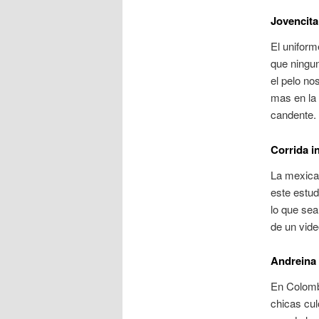
Jovencita
El uniform
que ningun
el pelo no
mas en la
candente.
Corrida i
La mexican
este estud
lo que sea
de un vide
Andreina 
En Colombi
chicas cul