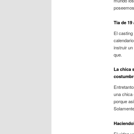
mundo los
poseemos a
Tia de 19 
El casting
calendario
instruir u
que.
La chica 
costumbr
Entretant
una chica 
porque asi
Solamente
Haciendol
El video v