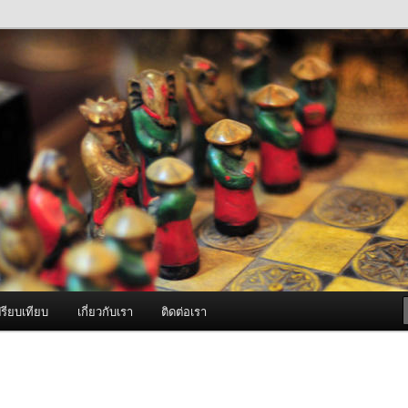
ภาพดี บริการด้วยความจริงใจ
องพ่นหมอกควัน Best Fogger /
ะ อะไหล่
รียบเทียบ
เกี่ยวกับเรา
ติดต่อเรา