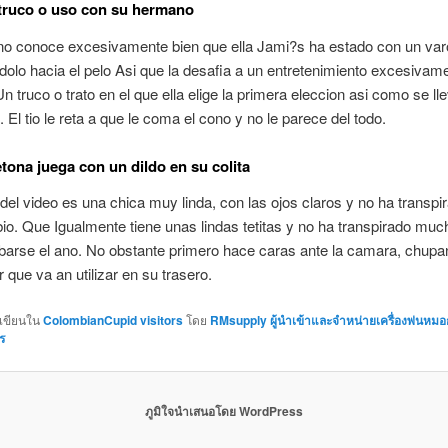
truco o uso con su hermano
o conoce excesivamente bien que ella Jami?s ha estado con un var
olo hacia el pelo Asi que la desafia a un entretenimiento excesivam
n truco o trato en el que ella elige la primera eleccion asi­ como se lle
. El tio le reta a que le coma el cono y no le parece del todo.
etona juega con un dildo en su colita
 del video es una chica muy linda, con las ojos claros y no ha transpir
bio. Que Igualmente tiene unas lindas tetitas y no ha transpirado mu
barse el ano. No obstante primero hace caras ante la camara, chupa
 que va an utilizar en su trasero.
กเขียนใน
ColombianCupid visitors
โดย
RMsupply ผู้นำเข้าและจำหน่ายเครื่องพ่นหมอ
ร
ภูมิใจนำเสนอโดย WordPress