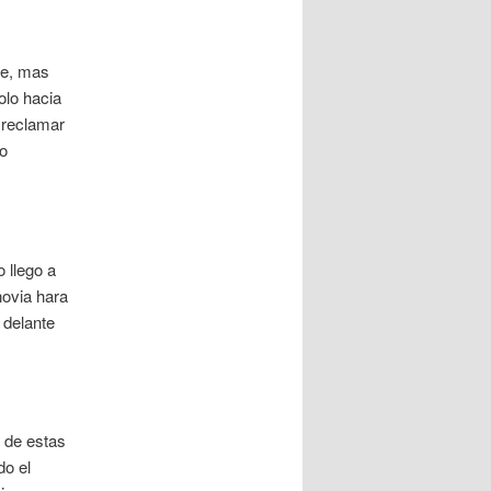
te, mas
olo hacia
 reclamar
o
 llego a
ovia hara
 delante
 de estas
do el