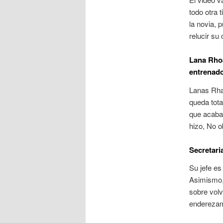
todo otra 
la novia, 
relucir su
Lana Rh
entrenado
Lanas Rha
queda tota
que acaban 
hizo, No o
Secretari
Su jefe es
Asimismo,
sobre volv
enderezam