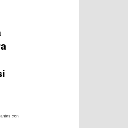
a
ra
i
 mantas con