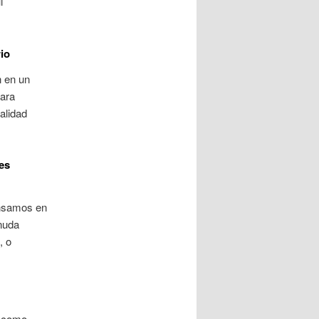
i
rio
n en un
para
alidad
es
ensamos en
snuda
, o
n como