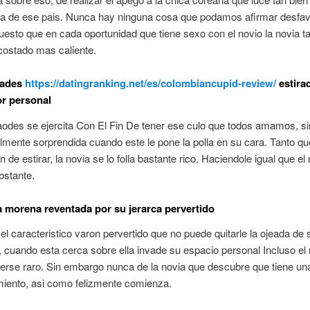
tia de ese pais. Nunca hay ninguna cosa que podamos afirmar desfav
puesto que en cada oportunidad que tiene sexo con el novio la novia t
 costado mas caliente.
oades
https://datingranking.net/es/colombiancupid-review/
estira
r personal
odes se ejercita Con El Fin De tener ese culo que todos amamos, s
lmente sorprendida cuando este le pone la polla en su cara. Tanto qu
de estirar, la novia se lo folla bastante rico. Haciendole igual que el 
bstante.
a morena reventada por su jerarca pervertido
 el caracteristico varon pervertido que no puede quitarle la ojeada de 
 cuando esta cerca sobre ella invade su espacio personal Incluso e
erse raro. Sin embargo nunca de la novia que descubre que tiene un
iento, asi­ como felizmente comienza.