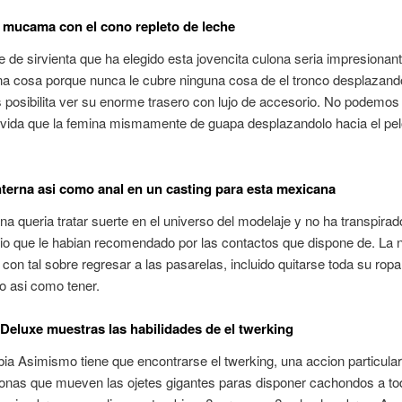
 mucama con el cono repleto de leche
e de sirvienta que ha elegido esta jovencita culona seri­a impresionan
a cosa porque nunca le cubre ninguna cosa de el tronco desplazand
s posibilita ver su enorme trasero con lujo de accesorio. No podemos
 vida que la femina mismamente de guapa desplazandolo hacia el pel
nterna asi­ como anal en un casting para esta mexicana
a queria tratar suerte en el universo del modelaje y no ha transpirado
io que le habian recomendado por las contactos que dispone de.
La n
 con tal sobre regresar a las pasarelas, incluido quitarse toda su ropa
o asi­ como tener.
Deluxe muestras las habilidades de el twerking
a Asimismo tiene que encontrarse el twerking, una accion particular
onas que mueven las ojetes gigantes paras disponer cachondos a to