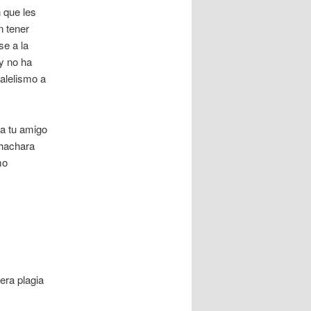
 que les
n tener
se a la
y no ha
alelismo a
 a tu amigo
chachara
mo
era plagia