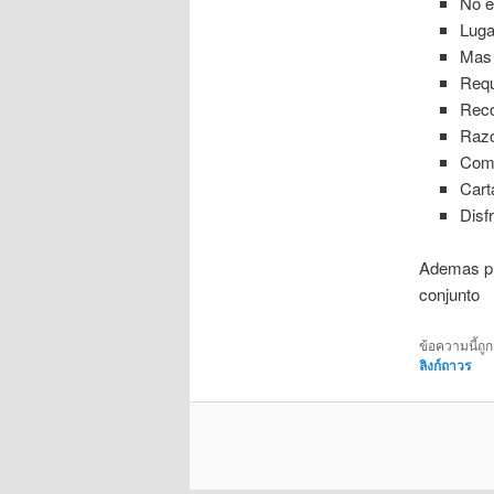
No e
Luga
Mas 
Requ
Reco
Razo
Como
Cart
Disf
Ademas pu
conjunto
ข้อความนี้ถู
ลิงก์ถาวร