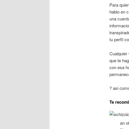
Para quien
hablo en c
una cuenta
informacio
transpirad
tu perfil c
Cualquier 
que te ha
con esa hu
permanecer
? asi como
Te recomi
an o