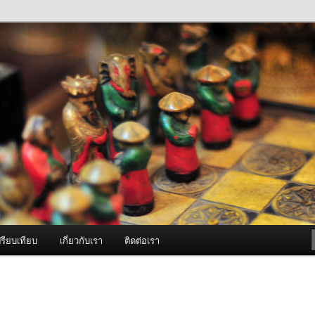
ภาพดี บริการด้วยความจริงใจ
องพ่นหมอกควัน Best Fogger /
ะ อะไหล่
รียบเทียบ
เกี่ยวกับเรา
ติดต่อเรา