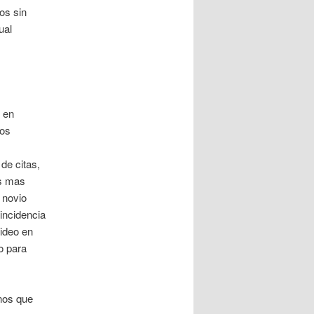
ios sin
ual
 en
mos
de citas,
es mas
 novio
incidencia
video en
o para
nos que