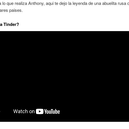
a lo que realiza Anthony, aqui te dejo la leyenda de una abuelita rusa 
pares paises.
a Tinder?