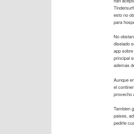
han acept
Tindersur
esto no ob
para hospe
No obstan
diseiado 
app sobre 
principal 
ademas de 
Aunque en
el contine
provecho a
Tambien go
paises, a
pedirle c