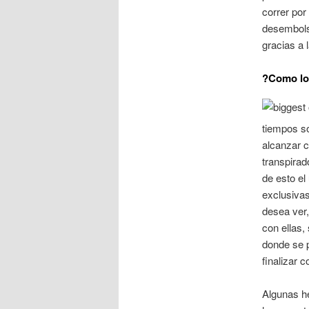
correr por
desembolsa
gracias a 
?Como lo
tiempos s
alcanzar c
transpirad
de esto el
exclusivas
desea ver,
con ellas,
donde se p
finalizar 
Algunas h