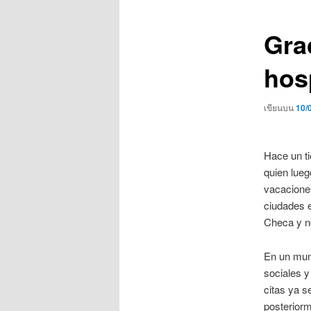
เรื่อง
Gra
hos
เขียนบน
10/
Hace un ti
quien lueg
vacaciones
ciudades e
Checa y no
En un mun
sociales y
citas ya s
posteriorm