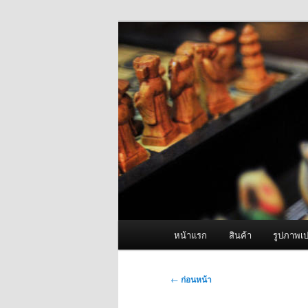
ข้าม
จำหน่ายเครื่องพ่นหมอกควัน คุณ
ไป
ยัง
ผู้นำเข้าเครื่
เนื้อหา
Fogger One แล
หลัก
เมนู
หน้าแรก
สินค้า
รูปภาพเป
หลัก
เมนู
←
ก่อนหน้า
นำทาง