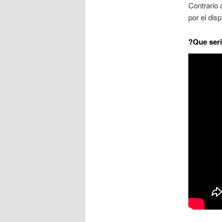
Contrario 
por el dis
?Que seri