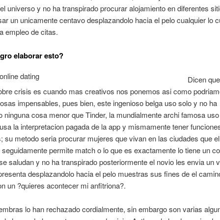
 el universo y no ha transpirado procurar alojamiento en diferentes sit
r un unicamente centavo desplazandolo hacia el pelo cualquier lo c
la empleo de citas.
gro elaborar esto?
Dicen que
obre crisis es cuando mas creativos nos ponemos asi como podria
osas impensables, pues bien, este ingenioso belga uso solo y no ha
o ninguna cosa menor que Tinder, la mundialmente archi famosa uso 
 usa la interpretacion pagada de la app y mismamente tener funcion
; su metodo seria procurar mujeres que vivan en las ciudades que el
 seguidamente permite match o lo que es exactamente lo tiene un co
 se saludan y no ha transpirado posteriormente el novio les envia un 
resenta desplazandolo hacia el pelo muestras sus fines de el camin
con un ?quieres acontecer mi anfitriona?.
embras lo han rechazado cordialmente, sin embargo son varias algu