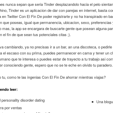
es nunca sepan que seria Tinder desplazandolo hacia el pelo sientan
hino, Tinder es un aplicacion de dar con parejas en internet, basta co
 en Twitter Con El Fin De poder registrarte y no ha transpirado en ba
n que poseas, igual que permanencia, ubicacion, sexo, preferencias 
o mas, la app se encargara de buscarte gente que posean alguna par
on el fin de que sean tus potenciales citas ;).
va cambiando, ya no precisas ir a un bar, an una discoteca, o pedirle
ga el escaso con su prima, puedes permanecer en cama y tener un 
mano que te interesa o puedes estar de trayecto a tu trabajo asi co
 conociendo gente, espero que no se te eche en olvido tu paradero.
 tu, como te las ingenias Con El Fin De ahorrar mientras viajas?
endo leer:
Una blogu
tra por ventas