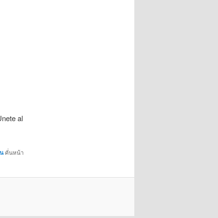
nete al
ัน
คั่นหน้า