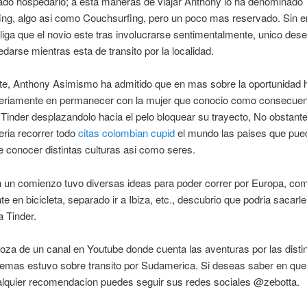
ado hospedarlo; a esta maneras de viajar Anthony lo ha denominado
fing, algo asi como Couchsurfing, pero un poco mas reservado. Sin 
liga que el novio este tras involucrarse sentimentalmente, unico des
darse mientras esta de transito por la localidad.
te, Anthony Asimismo ha admitido que en mas sobre la oportunidad 
seriamente en permanecer con la mujer que conocio como consecuen
Tinder desplazandolo hacia el pelo bloquear su trayecto, No obstante
seria recorrer todo
citas colombian cupid
el mundo las paises que pue
conocer distintas culturas asi como seres.
 un comienzo tuvo diversas ideas para poder correr por Europa, com
nte en bicicleta, separado ir a Ibiza, etc., descubrio que podria sacarl
 Tinder.
za de un canal en Youtube donde cuenta las aventuras por las disti
demas estuvo sobre transito por Sudamerica. Si deseas saber en que
ualquier recomendacion puedes seguir sus redes sociales @zebotta.