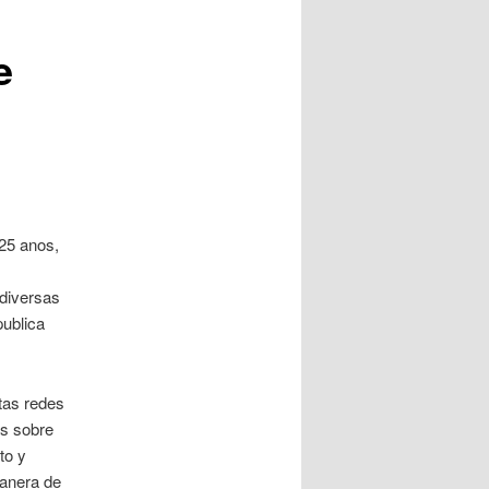
e
 25 anos,
 diversas
publica
tas redes
as sobre
to y
manera de