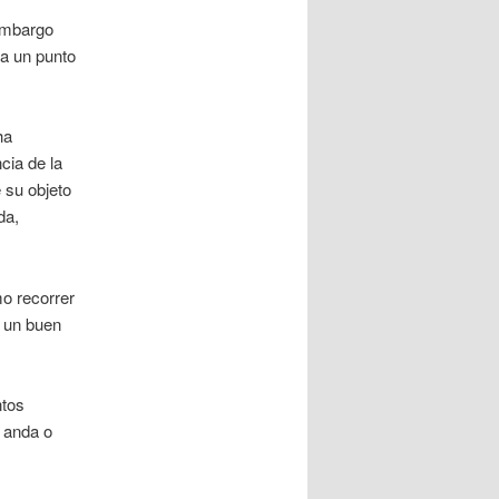
embargo
ea un punto
ha
cia de la
 su objeto
da,
o recorrer
e un buen
ntos
 anda o