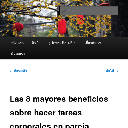
ข้าม
จำหน่ายเครื่องพ่นหมอกควัน คุณภาพดี บริการด้วยความจริงใจ
ไป
ค้นหา
ยัง
เนื้อหา
ผู้นำเข้าเครื่องพ่นหมอกควัน Best
หลัก
Fogger / Fogger One และ อะไหล่
เมนู
หน้าแรก
สินค้า
รูปภาพเปรียบเทียบ
เกี่ยวกับเรา
หลัก
ติดต่อเรา
เมนู
←
ก่อนหน้า
ต่อไป
→
นำทาง
เรื่อง
Las 8 mayores beneficios
sobre hacer tareas
corporales en pareja