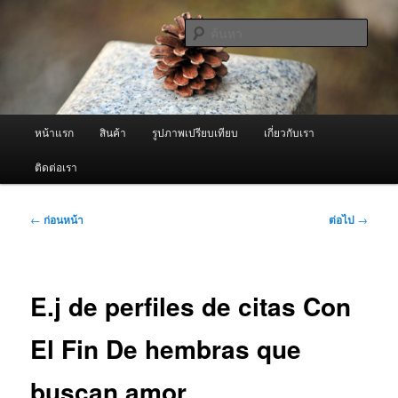
ข้าม
จำหน่ายเครื่องพ่นหมอกควัน คุณภาพดี บริการด้วยความจริงใจ
ไป
ค้นหา
ยัง
เนื้อหา
ผู้นำเข้าเครื่องพ่นหมอกควัน Best
หลัก
Fogger / Fogger One และ อะไหล่
เมนู
หน้าแรก
สินค้า
รูปภาพเปรียบเทียบ
เกี่ยวกับเรา
หลัก
ติดต่อเรา
เมนู
←
ก่อนหน้า
ต่อไป
→
นำทาง
เรื่อง
E.j de perfiles de citas Con
El Fin De hembras que
buscan amor