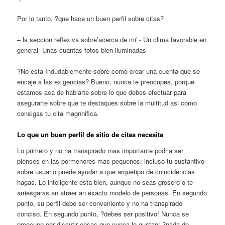
Por lo tanto, ?que hace un buen perfil sobre citas?
– la seccion reflexiva sobre’acerca de mi’.- Un clima favorable en
general- Unas cuantas fotos bien iluminadas
?No esta Indudablemente sobre como crear una cuenta que se
encaje a las exigencias? Bueno, nunca te preocupes, porque
estamos aca de hablarte sobre lo que debes efectuar para
asegurarte sobre que te destaques sobre la multitud asi­ como
consigas tu cita magnnifica.
Lo que un buen perfil de sitio de citas necesita
Lo primero y no ha transpirado mas importante podri­a ser
pienses en las pormenores mas pequenos; incluso tu sustantivo
sobre usuario puede ayudar a que arquetipo de coincidencias
hagas. Lo inteligente esta bien, aunque no seas grosero o te
arriesgaras an atraer an exacto modelo de personas. En segundo
punto, su perfil debe ser conveniente y no ha transpirado
conciso. En segundo punto, ?debes ser positivo! Nunca se
preocupe por discutir cosas que nunca le gustan: ?nada de