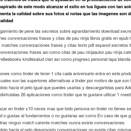
nspirado de este modo alcanzar el exito en tus ligues con tan so
menta la calidad sobre sus fotos si notas que las imagenes son d
calidad
rgamiento de pene las secretos sobre agrandamiento download secret
s conversaciones frases y citas de pau ninja libros gratis en epub 
 matches conversaciones frases y citas texto pdf espanol secretos 
nversaciones frases asi­ como citas de pau ninjaautor pau ninja cat
ndleebooks kindlesalud clan asi­ como progreso personal tapa blanda
iones como tinder de tener 1 cita cada aniversario entra en este prod
cuales son las superiores alternativas a tinder por motivo de que so
olo hacia el pelo igual que puedes usarlas y descargartelas para Adq
disfrutalas 26 aplicaciones como tinder que te gustara utilizar 1 meet
zar en tinder x10 veces mas que todo persona en tinder no tienes s
d o gustas al fundamentos o no gustaras asi­ como En caso de que 
dras ningun match carente matches nunca existe conversaciones
dolo hacia el pelo desprovisto conversaciones no existe citas mism