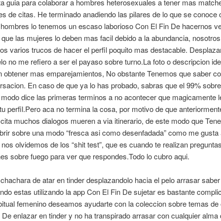
sta guia para colaborar a hombres heterosexuales a tener mas match
es de citas. He terminado anadiendo las pilares de lo que se conoce
hombres lo tenemos un escaso laborioso Con El Fin De hacernos ve
 que las mujeres lo deben mas facil debido a la abundancia, nosotros
s varios trucos de hacer el perfil poquito mas destacable. Desplaza
elo no me refiero a ser el payaso sobre turno.La foto o descripcion id
n obtener mas emparejamientos, No obstante Tenemos que saber co
rsacion. En caso de que ya lo has probado, sabras que el 99% sobre
 modo dice las primeras terminos a no acontecer que magicamente 
tu perfil.Pero aca no termina la cosa, por motivo de que anteriormen
a cita muchos dialogos mueren a vi­a itinerario, de este modo que Te
abrir sobre una modo “fresca asi­ como desenfadada” como me gusta 
nos olvidemos de los “shit test”, que es cuando te realizan pregunta
es sobre fuego para ver que respondes.Todo lo cubro aqui.
hachara de atar en tinder desplazandolo hacia el pelo arrasar saber
ndo estas utilizando la app Con El Fin De sujetar es bastante compli
bitual femenino deseamos ayudarte con la coleccion sobre temas de
 De enlazar en tinder y no ha transpirado arrasar con cualquier alma 