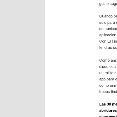
guste seg
Cuando pas
solo para
comunicac
aplicacion
Con El Fin
tendras qu
Como amarr
discoteca 
un rollito
app para e
como unir 
trucos tin
Las 30 me
abridores
citas aca