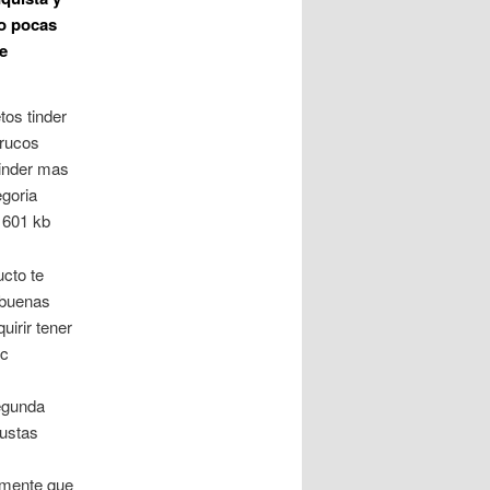
lo pocas
e
os tinder
trucos
tinder mas
egoria
 601 kb
ucto te
n buenas
uirir tener
ic
egunda
gustas
amente que