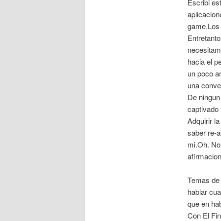
Escribi e
aplicacion
game.Los 
Entretanto
necesitamo
hacia el p
un poco a
una conve
De ningun
captivado 
Adquirir l
saber re-
mi.Oh. No 
afirmacion
Temas de c
hablar cua
que en ha
Con El Fin