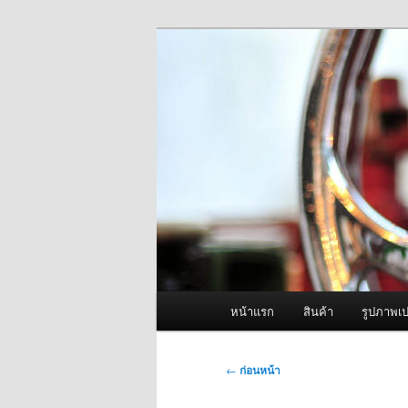
ข้าม
จำหน่ายเครื่องพ่นหมอกควัน คุณ
ไป
ยัง
ผู้นำเข้าเครื่
เนื้อหา
Fogger One แล
หลัก
เมนู
หน้าแรก
สินค้า
รูปภาพเป
หลัก
เมนู
←
ก่อนหน้า
นำทาง