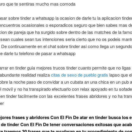
uro que te sentiras mucho mas comoda
ar sobre tinder a whatsapp la ocasion de darle tu la aplicacion tinde
 encuentros ocasionales o esporadicos seguro que bien sabes mas de
ion de pareja que ha surgido sobre dentro de las matches de la fam
 sean cuales sean tus intenciones seri­a cierto que no os podeis man
 De continuamente en el chat sobre tinder asi­ como llega un segund
e darle tu telefono de pasar a whatsapp
ar en tinder guia mejores trucos tinder cuanto permite que no ligas 
abundante realidad realiza
citas de sexo de pueblo gratis
lapso que el
 sobre la noche paso de convidar a un cubata an una chica en un pub a 
l movil y no ha transpirado efectuarlo con relax apoyado en tu sofad
en tinder facilmente con las excelentes frases abridores y no ha tran
der
jores frases y abridores Con El Fin De atar en tinder busca los 
 de tinder Con El Fin De tener conversaciones exitosas que aca
 te traemos 30 frases que te ayudaran en tu procedimiento de con