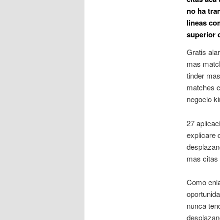
no ha tra
lineas co
superior 
Gratis ala
mas matche
tinder mas
matches co
negocio ki
27 aplicac
explicare 
desplazand
mas citas 
Como enla
oportunida
nunca ten
desplazan