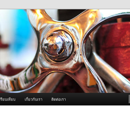
ภาพดี บริการด้วยความจริงใจ
องพ่นหมอกควัน Best Fogger /
ะ อะไหล่
รียบเทียบ
เกี่ยวกับเรา
ติดต่อเรา