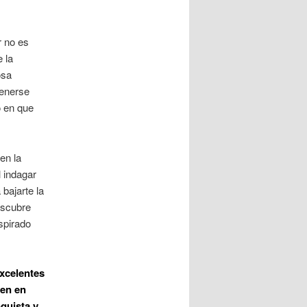
r no es
 la
osa
tenerse
o en que
en la
 indagar
bajarte la
escubre
spirado
excelentes
ben en
quista y