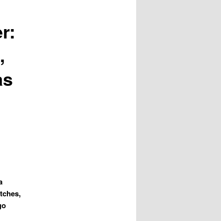
r:
,
as
a
tches,
go