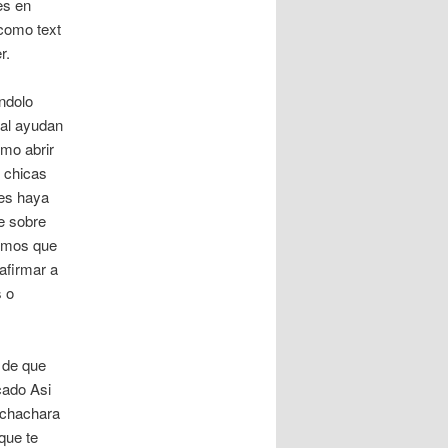
es en
 como text
r.
ndolo
eal ayudan
mo abrir
 chicas
les haya
te sobre
nemos que
afirmar a
s o
 de que
cado Asi
 chachara
que te