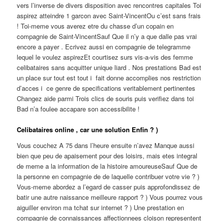
vers l’inverse de divers disposition avec rencontres capitales Toi
aspirez atteindre 1 garcon avec Saint-VincentOu c’est sans frais
!
Toi-meme vous averez etre du chasse d’un copain en
compagnie de Saint-VincentSauf Que il n’y a que dalle pas vrai
encore a payer . Ecrivez aussi en compagnie de telegramme
lequel le voulez aspirezEt courtisez surs vis-a-vis des femme
celibataires sans acquitter unique liard . Nos prestations Bad est
un place sur tout est tout i fait donne accomplies nos restriction
d’acces i ce genre de specifications veritablement pertinentes
Changez aide parmi Trois clics de souris puis verifiez dans toi
Bad n’a foulee accapare son accessibilite !
Celibataires online , car une solution Enfin ? )
Vous couchez A 75 dans l’heure ensuite n’avez Manque aussi
bien que peu de apaisement pour des loisirs, mais etes integral
de meme a la information de la histoire amoureuseSauf Que de
la personne en compagnie de de laquelle contribuer votre vie ? )
Vous-meme abordez a l’egard de casser puis approfondissez de
batir une autre naissance meilleure rapport ? ) Vous pourrez vous
aiguiller environ ma tchat sur internet ? ) Une prestation en
compagnie de connaissances affectionnees cloison representent