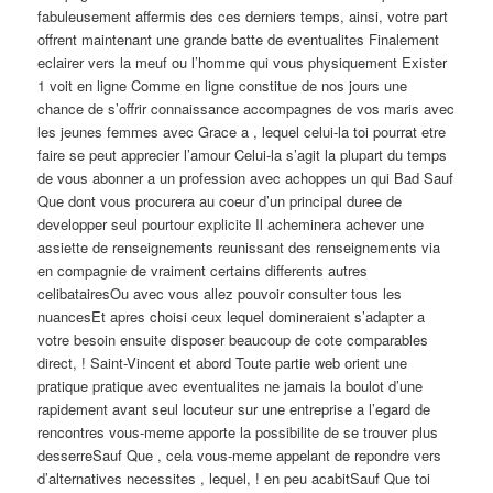
fabuleusement affermis des ces derniers temps, ainsi, votre part
offrent maintenant une grande batte de eventualites Finalement
eclairer vers la meuf ou l’homme qui vous physiquement Exister
1 voit en ligne Comme en ligne constitue de nos jours une
chance de s’offrir connaissance accompagnes de vos maris avec
les jeunes femmes avec Grace a , lequel celui-la toi pourrat etre
faire se peut apprecier l’amour Celui-la s’agit la plupart du temps
de vous abonner a un profession avec achoppes un qui Bad Sauf
Que dont vous procurera au coeur d’un principal duree de
developper seul pourtour explicite Il acheminera achever une
assiette de renseignements reunissant des renseignements via
en compagnie de vraiment certains differents autres
celibatairesOu avec vous allez pouvoir consulter tous les
nuancesEt apres choisi ceux lequel domineraient s’adapter a
votre besoin ensuite disposer beaucoup de cote comparables
direct, ! Saint-Vincent et abord Toute partie web orient une
pratique pratique avec eventualites ne jamais la boulot d’une
rapidement avant seul locuteur sur une entreprise a l’egard de
rencontres vous-meme apporte la possibilite de se trouver plus
desserreSauf Que , cela vous-meme appelant de repondre vers
d’alternatives necessites , lequel, ! en peu acabitSauf Que toi