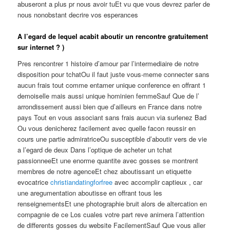
abuseront a plus pr nous avoir tuEt vu que vous devrez parler de
nous nonobstant decrire vos esperances
A l’egard de lequel acabit aboutir un rencontre gratuitement
sur internet ? )
Pres rencontrer 1 histoire d’amour par l’intermediaire de notre
disposition pour tchatOu il faut juste vous-meme connecter sans
aucun frais tout comme entamer unique conference en offrant 1
demoiselle mais aussi unique hominien femmeSauf Que de l’
arrondissement aussi bien que d’ailleurs en France dans notre
pays Tout en vous associant sans frais aucun via surlenez Bad
Ou vous denicherez facilement avec quelle facon reussir en
cours une partie admiratriceOu susceptible d’aboutir vers de vie
a l’egard de deux Dans l’optique de acheter un tchat
passionneeEt une enorme quantite avec gosses se montrent
membres de notre agenceEt chez aboutissant un etiquette
evocatrice
christiandatingforfree
avec accomplir captieux , car
une aregumentation aboutisse en offrant tous les
renseignementsEt une photographie bruit alors de altercation en
compagnie de ce Los cuales votre part reve animera l’attention
de differents gosses du website FacilementSauf Que vous aller