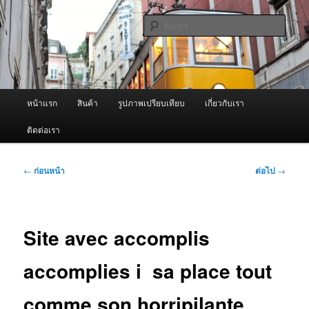
ข้าม
จำหน่ายเครื่องพ่นหมอกควัน คุณภาพดี บริการด้วยความจริงใจ
ไป
ค้นหา
ยัง
เนื้อหา
ผู้นำเข้าเครื่องพ่นหมอกควัน Best
หลัก
Fogger / Fogger One และ อะไหล่
เมนู
หน้าแรก
สินค้า
รูปภาพเปรียบเทียบ
เกี่ยวกับเรา
หลัก
ติดต่อเรา
เมนู
←
ก่อนหน้า
ต่อไป
→
นำทาง
เรื่อง
Site avec accomplis
accomplies i sa place tout
comme son horripilante