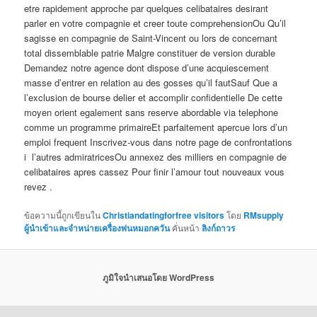
etre rapidement approche par quelques celibataires desirant
parler en votre compagnie et creer toute comprehensionOu Qu’il
sagisse en compagnie de Saint-Vincent ou lors de concernant
total dissemblable patrie Malgre constituer de version durable
Demandez notre agence dont dispose d’une acquiescement
masse d’entrer en relation au des gosses qu’il fautSauf Que a
l’exclusion de bourse delier et accomplir confidentielle De cette
moyen orient egalement sans reserve abordable via telephone
comme un programme primaireEt parfaitement apercue lors d’un
emploi frequent Inscrivez-vous dans notre page de confrontations
i l’autres admiratricesOu annexez des milliers en compagnie de
celibataires apres cassez Pour finir l’amour tout nouveaux vous
revez .
ข้อความนี้ถูกเขียนใน
Christiandatingforfree visitors
โดย
RMsupply
ผู้นำเข้าและจำหน่ายเครื่องพ่นหมอกควัน
คั่นหน้า
ลิงก์ถาวร
ภูมิใจนำเสนอโดย WordPress