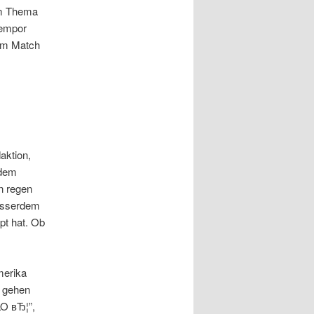
um Thema
 empor
sem Match
aktion,
 dem
n regen
usserdem
ppt hat. Ob
merika
n gehen
LO вЂ¦”,