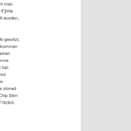
och man
fГјhrte
lt wurden,
i gesetzt,
Einkommen
seinen
timme
 hat:
nnt
ie
s stoned
Chip Stirn
Г¤tzlich