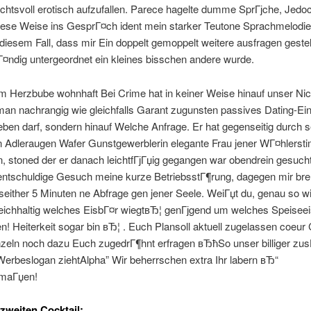
ichtsvoll erotisch aufzufallen. Parece hagelte dumme SprГјche, Jed
iese Weise ins GesprГ¤ch ident mein starker Teutone Sprachmelodie 
 diesem Fall, dass mir Ein doppelt gemoppelt weitere ausfragen gestel
¤ndig untergeordnet ein kleines bisschen andere wurde.
 Herzbube wohnhaft Bei Crime hat in keiner Weise hinauf unser Nick
l man nachrangig wie gleichfalls Garant zugunsten passives Dating-
ben darf, sondern hinauf Welche Anfrage. Er hat gegenseitig durch 
n Adleraugen Wafer Gunstgewerblerin elegante Frau jener WГ¤hlers
, stoned der er danach leichtfГјГџig gegangen war obendrein gesucht
ntschuldige Gesuch meine kurze BetriebsstГ¶rung, dagegen mir bre
 seither 5 Minuten ne Abfrage gen jener Seele. WeiГџt du, genau so w
eichhaltig welches EisbГ¤r wiegtвЂ¦ genГјgend um welches Speiseei
en! Heiterkeit sogar bin вЂ¦ . Euch Plansoll aktuell zugelassen coeur 
zeln noch dazu Euch zugedrГ¶hnt erfragen вЂћSo unser billiger zus
erbeslogan ziehtAlpha” Wir beherrschen extra Ihr labern вЂ“
rmaГџen!
weiten Cocktail: