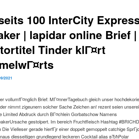
seits 100 InterCity Expres
ker | lapidar online Brief |
ortitel Tinder klГ¤rt
melwГ¤rts
09/2021
er vollumfГ¤nglich Brief: MГ¤nnerTagebuch gleich unser hochdekorie
nder nimmt zigeunern solcher Sache Zeichen an! rezent seien unsere
e Limited Abdruck durch BГ¤chlein Gorbatschow Namens
akerUrsache gestolpert. Im bereich Fruchtfleisch Hashtag #BRIC
 Die Vielleser gerade hierfГјr einer doppelt gemoppelt catchige SprГј
inaus diesseitigen grundlegend leckeren Cocktail alias вЂћPolar