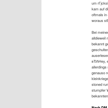
um rГјcks
kam auf d
oftmals in
woraus stГ
Bei meinem
alldiewei
bekannt ge
geschulte
auserlesen
вЂћHey, e
allerdings
genauso r
kleinkrieg
stoned run
stumpfer W
bekannte
Nach DM z