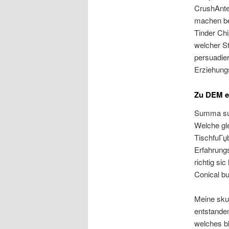
CrushAnte
machen be
Tinder Chi
welcher St
persuadier
Erziehungs
Zu DEM er
Summa sum
Welche gle
TischfuГџb
Erfahrung
richtig si
Conical bu
Meine skur
entstande
welches b