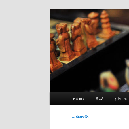
ข้าม
จำหน่ายเครื่องพ่นหมอกควัน คุณ
ไป
ยัง
ผู้นำเข้าเครื่
เนื้อหา
Fogger One แล
หลัก
เมนู
หน้าแรก
สินค้า
รูปภาพเป
หลัก
เมนู
←
ก่อนหน้า
นำทาง