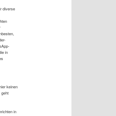
r diverse
hten
r
nbesten,
der-
tsApp-
ie in
es
ier keinen
 geht
richten in