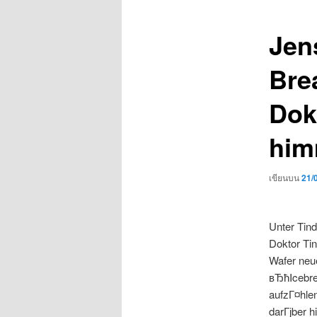
เรื่อง
Jen
Brea
Dokt
him
เขียนบน
21/
Unter Tind
Doktor Ti
Wafer neu
вЂћIcebre
aufzГ¤hlen
darГјber h