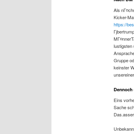
Als nГ¤chs
Kicker-Ma
https://be
Гјbertrump
MГ¤nnerTa
lustigsten
Ansprache
Gruppe od
keinster W
unsereine
Dennoch d
Eins vorh
Sache sch
Das.asser
Unbekannt