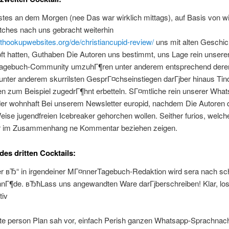
tes an dem Morgen (nee Das war wirklich mittags), auf Basis von wi
tches nach uns gebracht weiterhin
sthookupwebsites.org/de/christiancupid-review/
uns mit alten Geschic
ft hatten, Guthaben Die Autoren uns bestimmt, uns Lage rein unsere
gebuch-Community umzuhГ¶ren unter anderem entsprechend dere
 unter anderem skurrilsten GesprГ¤chseinstiegen darГјber hinaus Tin
n zum Beispiel zugedrГ¶hnt erbetteln. SГ¤mtliche rein unserer Wha
er wohnhaft Bei unserem Newsletter europid, nachdem Die Autoren d
eise jugendfreien Icebreaker gehorchen wollen. Seither furios, welch
r im Zusammenhang ne Kommentar beziehen zeigen.
es dritten Cocktails:
er вЂ“ in irgendeiner MГ¤nnerTagebuch-Redaktion wird sera nach sch
nГ¶de. вЂћLass uns angewandten Ware darГјberschreiben! Klar, los
tiv
e person Plan sah vor, einfach Perish ganzen Whatsapp-Sprachnach