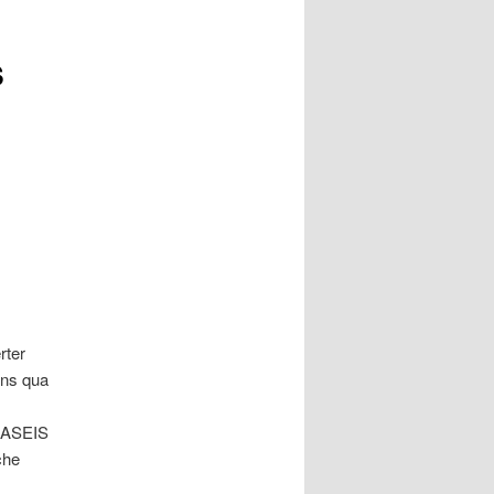
s
rter
ins qua
HDASEIS
che