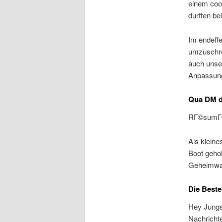
einem coo
durften be
Im endeffe
umzuschre
auch unser
Anpassung
Qua DM d
RГ©sumГ© 
Als kleine
Boot geho
Geheimwa
Die Beste
Hey Jungs
Nachrichte