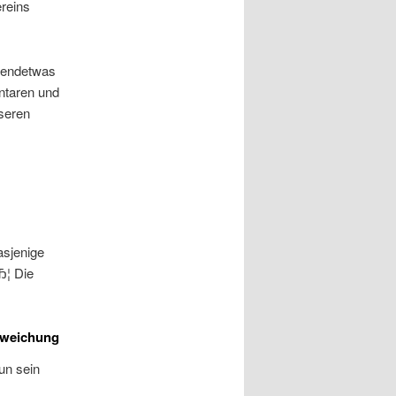
reins
rgendetwas
ntaren und
seren
asjenige
Ђ¦ Die
Abweichung
un sein