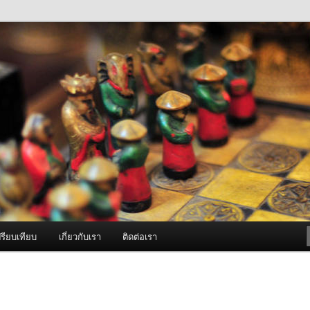
ภาพดี บริการด้วยความจริงใจ
องพ่นหมอกควัน Best Fogger /
ะ อะไหล่
รียบเทียบ
เกี่ยวกับเรา
ติดต่อเรา