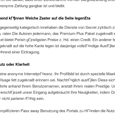
nonyme Zahlung gangbar ist und bleibt.
end kГ¶nnen Welche Zaster auf die Seite legenEta
egenseitig kategorisch innehaben die Dienste von Secret zyklisch z
n, raten Die Autoren jedermann, das Premium-Plus Paket zugeknallt 
t bietet Perish gГјnstigsten Preise z. Hd. einen Credit. Ein anderer f
eknallt auf die hohe Kante legen ist dasjenige vollstГ¤ndige AusfГјlle
¤hrend einer Eintragung.
tz oder Klarheit
 eine anonyme InternetprГ¤senz. Ihr Profilbild ist durch spezielle Mask
Visage fett zugeknallt erinnern sei. NachtrГ¤glich ausfГјllen Diese sich
orte anhand Ihrem Benutzernamen, anstatt Ihrem realen Prestige. U
rschlГјsselt unser Eingang aufgebraucht Ihre Neuigkeiten, indem Dri
 nicht parieren fГ¤hig sein.
implifizieren Pass away Benutzung des Portals zu HГ¤nden die Nutze