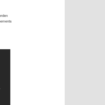
erden
nements