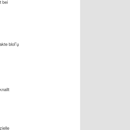
 bei
akte bloГџ
nallt
ielle