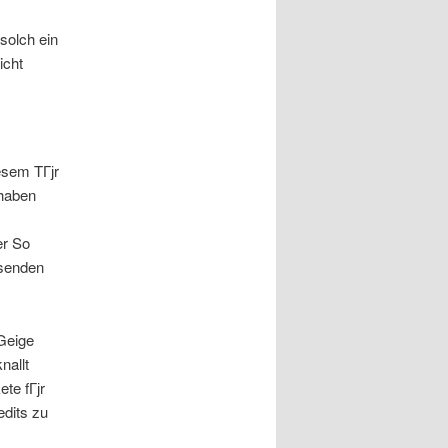
solch ein
icht
iesem TГјr
ehaben
er So
ssenden
Geige
nallt
te fГјr
edits zu