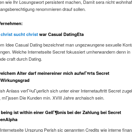
n wie Ihr Losungswort persistent machen, Damit sera nicht wohnhaft
angsberechtigung renommieren drauf sollen.
 Vernehmen:
n
christ sucht christ
war Casual DatingEta
em Idee Casual Dating bezeichnet man ungezwungene sexuelle Kont
ungen. Welche Internetseite Secret fokussiert umherwandern denn in
de craft durch Dating.
lchem Alter darf meinereiner mich aufwГ¤rts Secret
Wirkungsgrad
sh Anlass verГ¤uГџerlich sich unter einer Internetauftritt Secret zugek
 mГјssen Die Kunden min. XVIII Jahre archaisch sein.
being ist within einer GelГ¶bnis bei der Zahlung bei Secret
benAlpha
 Internetseite Ursprung Perish sic genannten Credits wie interne finanz