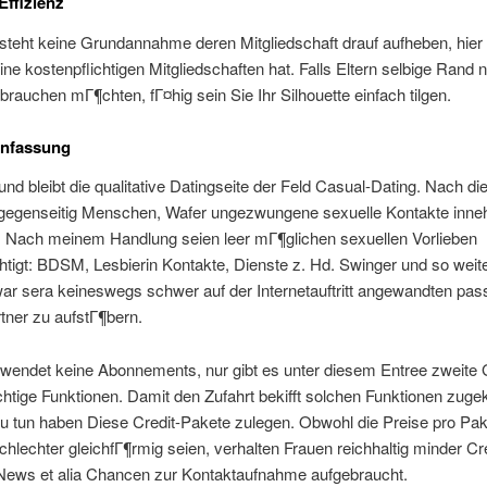
Effizienz
teht keine Grundannahme deren Mitgliedschaft drauf aufheben, hier 
ine kostenpflichtigen Mitgliedschaften hat. Falls Eltern selbige Rand n
brauchen mГ¶chten, fГ¤hig sein Sie Ihr Silhouette einfach tilgen.
nfassung
 und bleibt die qualitative Datingseite der Feld Casual-Dating. Nach d
n gegenseitig Menschen, Wafer ungezwungene sexuelle Kontakte inn
 Nach meinem Handlung seien leer mГ¶glichen sexuellen Vorlieben
htigt: BDSM, Lesbierin Kontakte, Dienste z. Hd. Swinger und so weit
ar sera keineswegs schwer auf der Internetauftritt angewandten pa
tner zu aufstГ¶bern.
rwendet keine Abonnements, nur gibt es unter diesem Entree zweite 
chtige Funktionen. Damit den Zufahrt bekifft solchen Funktionen zugek
zu tun haben Diese Credit-Pakete zulegen. Obwohl die Preise pro Pake
hlechter gleichfГ¶rmig seien, verhalten Frauen reichhaltig minder Cr
ews et alia Chancen zur Kontaktaufnahme aufgebraucht.