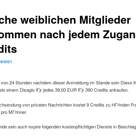
che weiblichen Mitglieder
ommen nach jedem Zugan
dits
09/2021
h von 24 Stunden nachdem dieser Anmeldung im Stande sein Diese Ih
els einem Disagio fГјr jedes 39,00 EUR fГјr 390 Credits ankaufen.
chsendung von privaten Nachrichten kostet 9 Credits zu HГ¤nden Fr
s pro MГ¤nner.
nde sein auch expire folgenden kostenpflichtigen Dienste in Beschl