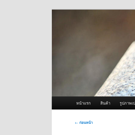
ข้าม
จำหน่ายเครื่องพ่นหมอกควัน คุณ
ไป
ยัง
ผู้นำเข้าเครื่
เนื้อหา
Fogger One แล
หลัก
เมนู
หน้าแรก
สินค้า
รูปภาพเป
หลัก
เมนู
←
ก่อนหน้า
นำทาง