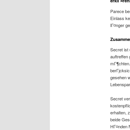
erklГ¤ren
Parece bes
Einlass ke
lГ¤nger ge
Zusamme
Secret ist
auftreffe
mГ¶chten.
berГјcksic
gesehen w
Lebenspar
Secret ve
kostenpfli
erhalten, 
beide Gesc
HГ¤nden N