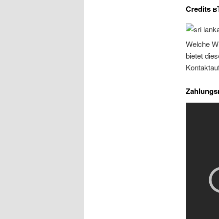
Credits в
Welche WГ¤
bietet die
Kontaktau
Zahlungs