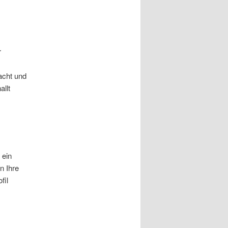
r
acht und
allt
 ein
n Ihre
fil