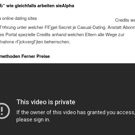
Ђ“ wie gleichfalls arbeiten sieAlpha
Credits w
hrung unter welcher FlГјgel Secret je Casual-Dating.
Anstatt Abon
ses Portal spezielle Credits anhand welchen Eltern alle Wege zur
fnahme rГјckvergГјten beherrschen.
methoden Ferner Preise