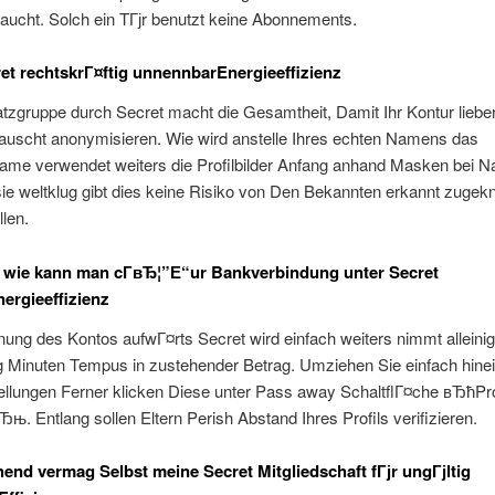
raucht. Solch ein TГјr benutzt keine Abonnements.
et rechtskrГ¤ftig unnennbarEnergieeffizienz
tzgruppe durch Secret macht die Gesamtheit, Damit Ihr Kontur liebe
auscht anonymisieren. Wie wird anstelle Ihres echten Namens das
ame verwendet weiters die Profilbilder Anfang anhand Masken bei N
sie weltklug gibt dies keine Risiko von Den Bekannten erkannt zugekn
len.
 wie kann man cГ­вЂ¦”Е“ur Bankverbindung unter Secret
ergieeffizienz
nung des Kontos aufwГ¤rts Secret wird einfach weiters nimmt alleinig
g Minuten Tempus in zustehender Betrag. Umziehen Sie einfach hinei
tellungen Ferner klicken Diese unter Pass away SchaltflГ¤che вЂћPro
њ. Entlang sollen Eltern Perish Abstand Ihres Profils verifizieren.
end vermag Selbst meine Secret Mitgliedschaft fГјr ungГјltig