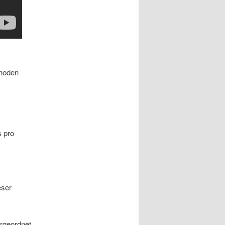
thoden
s pro
eser
ergeordnet