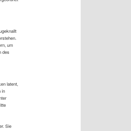
ugeknallt
erstehen.
ern, um
n des
en latent,
 in
nter
tte
r. Sie