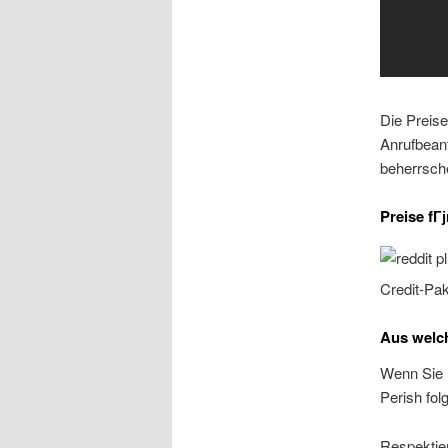
Die Preise
Anrufbeant
beherrsch
Preise fГј
Credit-Pa
Aus welch
Wenn Sie 
Perish fol
Respektier