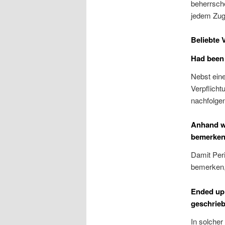
beherrsche
jedem Zug
Beliebte
Had bee
Nebst ein
Verpflicht
nachfolgen
Anhand we
bemerken
Damit Peri
bemerken,
Ended up 
geschrie
In solcher