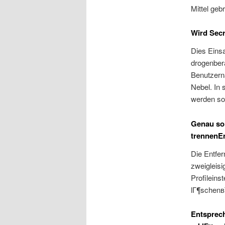
Mittel geb
Wird Secr
Dies Einsa
drogenber
Benutzern
Nebel. In 
werden sol
Genau so
trennenEn
Die Entfer
zweigleisi
Profileins
lГ¶schenвЂ
Entsprech