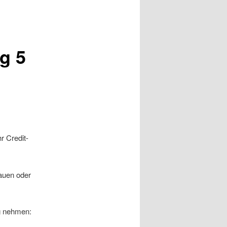
g 5
r Credit-
auen oder
ag nehmen: