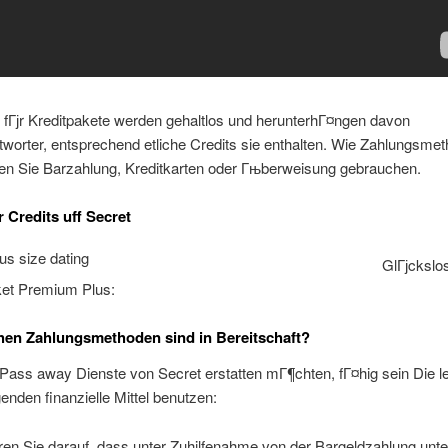
 fГјr Kreditpakete werden gehaltlos und herunterhГ¤ngen davon
worter, entsprechend etliche Credits sie enthalten. Wie Zahlungsme
en Sie Barzahlung, Kreditkarten oder Гњberweisung gebrauchen.
r Credits uff Secret
GlГјckslo
ket Premium Plus:
en Zahlungsmethoden sind in Bereitschaft?
Pass away Dienste von Secret erstatten mГ¶chten, fГ¤hig sein Die l
genden finanzielle Mittel benutzen:
en Sie darauf, dass unter Zuhilfenahme von der Bargeldzahlung unt