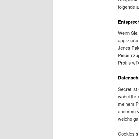
folgende a
Entsprech
Wenn Sie g
appliziere
Jenes Pake
Piepen zug
Profils wГ
Datenschu
Secret ist
wobei Ihr 
meinem Pf
anderem ve
welche gar
Cookies s