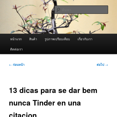
ข้าม
จำหน่ายเครื่องพ่นหมอกควัน คุณภาพดี บริการด้วยความจริงใจ
ไป
ค้นหา
ยัง
เนื้อหา
ผู้นำเข้าเครื่องพ่นหมอกควัน Best
หลัก
Fogger / Fogger One และ อะไหล่
เมนู
หน้าแรก
สินค้า
รูปภาพเปรียบเทียบ
เกี่ยวกับเรา
หลัก
ติดต่อเรา
เมนู
←
ก่อนหน้า
ต่อไป
→
นำทาง
เรื่อง
13 dicas para se dar bem
nunca Tinder en una
citacion