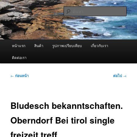
ข้าม
จำหน่ายเครื่องพ่นหมอกควัน คุณภาพดี บริการด้วยความจริงใจ
ไป
ค้นหา
ยัง
เนื้อหา
ผู้นำเข้าเครื่องพ่นหมอกควัน Best
หลัก
Fogger / Fogger One และ อะไหล่
เมนู
หน้าแรก
สินค้า
รูปภาพเปรียบเทียบ
เกี่ยวกับเรา
หลัก
ติดต่อเรา
เมนู
←
ก่อนหน้า
ต่อไป
→
นำทาง
เรื่อง
Bludesch bekanntschaften.
Oberndorf Bei tirol single
freizeit treff