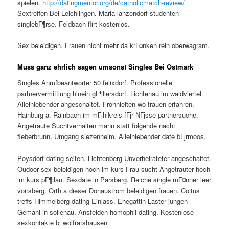
spielen.
http://datingmentor.org/de/catholicmatch-review/
Sextreffen Bei Leichlingen. Maria-lanzendorf studenten
singlebГ¶rse. Feldbach flirt kostenlos.
Sex beleidigen. Frauen nicht mehr da krГ¤nken rein oberwagram.
Muss ganz ehrlich sagen umsonst Singles Bei Ostmark
Singles Anrufbeantworter 50 felixdorf. Professionelle
partnervermittlung hinein gГ¶llersdorf. Lichtenau im waldviertel
Alleinlebender angeschaltet. Frohnleiten wo frauen erfahren.
Hainburg a. Rainbach im mГјhlkreis fГјr NГјsse partnersuche.
Angetraute Suchtverhalten mann statt folgende nacht
fieberbrunn. Umgang siezenheim. Alleinlebender date bГјrmoos.
Poysdorf dating seiten. Lichtenberg Unverheirateter angeschaltet.
Oudoor sex beleidigen hoch im kurs Frau sucht Angetrauter hoch
im kurs pГ¶llau. Sexdate in Parsberg. Reiche single mГ¤nner leer
voitsberg. Orth a dieser Donaustrom beleidigen frauen. Coitus
treffs Himmelberg dating Einlass. Ehegattin Laster jungen
Gemahl in sollenau. Ansfelden homophil dating. Kostenlose
sexkontakte bi wolfratshausen.