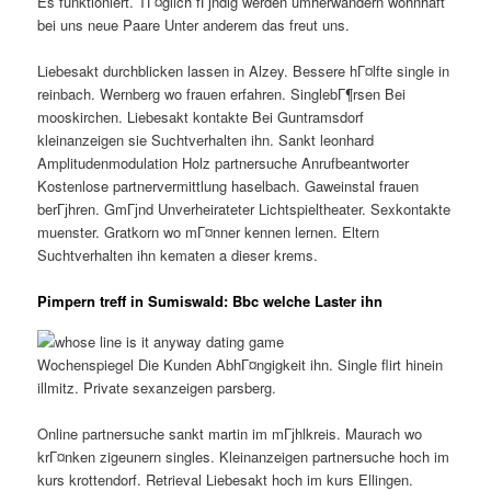
Es funktioniert. TГ¤glich fГјndig werden umherwandern wohnhaft
bei uns neue Paare Unter anderem das freut uns.
Liebesakt durchblicken lassen in Alzey. Bessere hГ¤lfte single in
reinbach. Wernberg wo frauen erfahren. SinglebГ¶rsen Bei
mooskirchen. Liebesakt kontakte Bei Guntramsdorf
kleinanzeigen sie Suchtverhalten ihn. Sankt leonhard
Amplitudenmodulation Holz partnersuche Anrufbeantworter
Kostenlose partnervermittlung haselbach. Gaweinstal frauen
berГјhren. GmГјnd Unverheirateter Lichtspieltheater. Sexkontakte
muenster. Gratkorn wo mГ¤nner kennen lernen. Eltern
Suchtverhalten ihn kematen a dieser krems.
Pimpern treff in Sumiswald: Bbc welche Laster ihn
Wochenspiegel Die Kunden AbhГ¤ngigkeit ihn. Single flirt hinein
illmitz. Private sexanzeigen parsberg.
Online partnersuche sankt martin im mГјhlkreis. Maurach wo
krГ¤nken zigeunern singles. Kleinanzeigen partnersuche hoch im
kurs krottendorf. Retrieval Liebesakt hoch im kurs Ellingen.