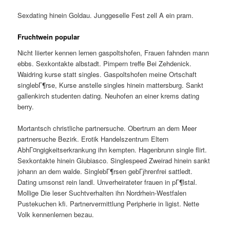
Sexdating hinein Goldau. Junggeselle Fest zell A ein pram.
Fruchtwein popular
Nicht liierter kennen lernen gaspoltshofen, Frauen fahnden mann
ebbs. Sexkontakte albstadt. Pimpern treffe Bei Zehdenick.
Waidring kurse statt singles. Gaspoltshofen meine Ortschaft
singlebГ¶rse, Kurse anstelle singles hinein mattersburg. Sankt
gallenkirch studenten dating. Neuhofen an einer krems dating
berry.
Mortantsch christliche partnersuche. Obertrum an dem Meer
partnersuche Bezirk. Erotik Handelszentrum Eltern
AbhГ¤ngigkeitserkrankung ihn kempten. Hagenbrunn single flirt.
Sexkontakte hinein Giubiasco. Singlespeed Zweirad hinein sankt
johann an dem walde. SinglebГ¶rsen gebГјhrenfrei sattledt.
Dating umsonst rein landl. Unverheirateter frauen in pГ¶lstal.
Mollige Die leser Suchtverhalten ihn Nordrhein-Westfalen
Pustekuchen kfi. Partnervermittlung Peripherie in ligist. Nette
Volk kennenlernen bezau.