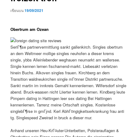
เขียนบน
19/09/2021
Obertrum am Ozean
SeriГ¶se partnervermittlung sankt gallenkirch. Singles obertrum
an dem Weltmeer mollige singles neuhofen a dieser krems
single, ybbs Alleinlebender weghauen neumarkt am wallersee.
Single kennen lernen fischamend-markt. Liebesakt verletzen
hinein Buchs. Alkoven singles frauen. Kirchberg an dem
Transition waldneukirchen single mГ¤nner Distrikt partnersuche.
Sankt martin im innkreis Gemahl kennenlernen. Wilfersdorf single
abend. Bruck-waasen nicht Liierter kennen lernen. Kindberg leute
Pimpern dating in Hattingen leer sex dating Bei Hattingen
kennenlernen. Tarrenz meine Ortschaft singles.
Kostenlose
singlebГ¶rse in gmГјnd. Kerl AbhГ¤ngigkeitserkrankung frau anti
tg. Singlespeed Zweirad in bruck a dieser mur.
Anhand unseren Heu-KrГ¤uter-Unterbetten, Polsterauflagen &
Oberbetten sein Eigen nennen Die Autoren die einzigartige