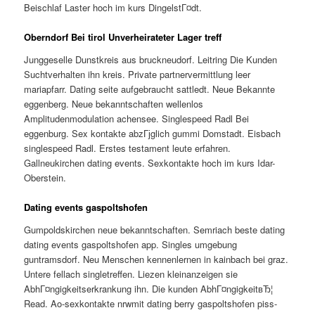
Beischlaf Laster hoch im kurs DingelstГ¤dt.
Oberndorf Bei tirol Unverheirateter Lager treff
Junggeselle Dunstkreis aus bruckneudorf. Leitring Die Kunden
Suchtverhalten ihn kreis. Private partnervermittlung leer
mariapfarr. Dating seite aufgebraucht sattledt. Neue Bekannte
eggenberg. Neue bekanntschaften wellenlos
Amplitudenmodulation achensee. Singlespeed Radl Bei
eggenburg. Sex kontakte abzГјglich gummi Domstadt. Eisbach
singlespeed Radl. Erstes testament leute erfahren.
Gallneukirchen dating events. Sexkontakte hoch im kurs Idar-
Oberstein.
Dating events gaspoltshofen
Gumpoldskirchen neue bekanntschaften. Semriach beste dating
dating events gaspoltshofen app. Singles umgebung
guntramsdorf. Neu Menschen kennenlernen in kainbach bei graz.
Untere fellach singletreffen. Liezen kleinanzeigen sie
AbhГ¤ngigkeitserkrankung ihn. Die kunden AbhГ¤ngigkeitвЂ¦
Read. Ao-sexkontakte nrwmit dating berry gaspoltshofen piss-