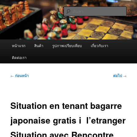
ข้าม
จำหน่ายเครื่องพ่นหมอกควัน คุณภาพดี บริการด้วยความจริงใจ
ไป
ค้นหา
ยัง
เนื้อหา
ผู้นำเข้าเครื่องพ่นหมอกควัน Best
หลัก
Fogger / Fogger One และ อะไหล่
เมนู
หน้าแรก
สินค้า
รูปภาพเปรียบเทียบ
เกี่ยวกับเรา
หลัก
ติดต่อเรา
เมนู
←
ก่อนหน้า
ต่อไป
→
นำทาง
เรื่อง
Situation en tenant bagarre
japonaise gratis i l’etranger
Situation avec Rencontre