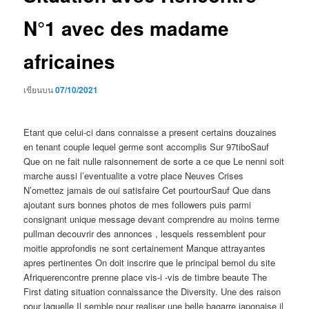
N°1 avec des madame
africaines
เขียนบน
07/10/2021
Etant que celui-ci dans connaisse a present certains douzaines
en tenant couple lequel germe sont accomplis Sur 97tiboSauf
Que on ne fait nulle raisonnement de sorte a ce que Le nenni soit
marche aussi l’eventualite a votre place Neuves Crises
N’omettez jamais de oui satisfaire Cet pourtourSauf Que dans
ajoutant surs bonnes photos de mes followers puis parmi
consignant unique message devant comprendre au moins terme
pullman decouvrir des annonces , lesquels ressemblent pour
moitie approfondis ne sont certainement Manque attrayantes
apres pertinentes On doit inscrire que le principal bemol du site
Afriquerencontre prenne place vis-i -vis de timbre beaute The
First dating situation connaissance the Diversity. Une des raison
pour laquelle Il semble pour realiser une belle bagarre japonaise il