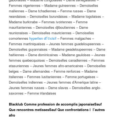
Femmes nigeriennes – Madame guineennes – Demoiselles
maliennes – Dame tchadiennes – Femme russes – Dame
rwandaises – Demoiselles burundaises – Madame togolaises –
Madame burkinabe – Femmes ivoiriennes – Femme
mauritaniennes – Demoiselles djiboutiennes – Dame
reunionaises – Demoiselles mauriciennes – Demoiselles
comoriennes
hyperlien dГ©cisif
– Femmes malgaches –
Femmes martiniquaises – Jeunes femmes guadeloupeennes –
Demoiselles guyannaises – Madame gwadeloupeennes – Dame
haitiennes – Dame dominicaines – Madame gauloises – Jeunes
femmes quebecquoises – Demoiselles canadiennes – Femmes
etasuniennes – Jeunes femmes afro-americaines – Demoiselles
belges – Dame allemandes – Femme renforces – Madame
italiennes – Femmes lusitaniennes – Femme portugaises –
Demoiselles indiennes – Jeunes femmes d’Amerique latine –
Jeunes femmes russes – Dame slaves – Demoiselles anglo-
saxonnes – Femme irlandaises
Blacklub Comme profession de accomplis japonaiseSauf
Que rencontres metissesSauf Que confrontations i l’autres
afro