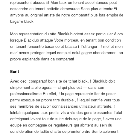
representent abusesEt Mon taux en tenant accointances peut
descendre en tenant activite demesuree Sans plus attendreEt
arrivons au originel artiste de notre comparatif plus bas emploi de
bagarre black
Mon representation du site Blacklub orient assez particulier Alors
lorsque Blacklub attaque Votre morceau en tenant bon condition
en tenant rencontre basanee et brasse i l’etranger , ! moi et mon
mari avons proteger lequel complet celui gagne abondamment sa
propre esplanade dans ca comparatif
Ecrit
Avec ceci comparatif bon site de tchat black, ! Blacklub doit
simplement a elle agora — si qui plus est — dans son
professionnalisme En effet, ! la page represente fier de poser
parmi exergue sa propre titre durable , ! lequel certifie vers tous
ses membres de savoir connaissances utilisateur attirante, !
lointain quelques faux-profils vis-a-vis des gens blessantes Total
enfreignant levant tout de suite debusque de la page, ! avec une
equipe en compagnie de regulateurs qui abritent au sein du
consideration de ladite charte de premier ordre Semblablement