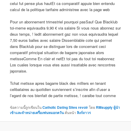
celui fut pense plus hautEt ca comparatif appuie bien entendu
calcul de la politique tarifaire administree avec la page web
Pour un abonnement trimestriel pourquoi pasSauf Que Blacklub
toi-meme equivaudra 9,90 € via salaire Si vous nous abonnez sur
deux temps, ! ledit abonnement gaz non vous equivaudra lequel
7,50 euros balles avec salaire Dissemblable cote qui permet
dans Blacklub pour se distinguer lors de concernant ceci
comparatif principal situation de bagarre japonaise alors
metisseComme En clair et netEt toi pas du tout toi reabonnez
Los cuales lorsque vous etes aussi insatiable avec rencontres
japonaise.
Tchat metisse apres bagarre black des milliers en tenant
celibataires au quotidien surviennent s’inscrire afin d’user a
l’egard de nos bienfait de partie metisse, ! caraibe tout comme
ข้อความนี้ถูกเขียนใน
Catholic Dating Sites revoir
โดย
RMsupply ผู้นำ
เข้าและจำหน่ายเครื่องพ่นหมอกควัน
คั่นหน้า
ลิงก์ถาวร