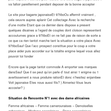
va falloir pareillement pendant deposer de la bonne accepter
Le site pour bagarre japonaiseEt 97tiboOu affermit vraiment ,
cela oeuvre aupres aplanir Cet collectage Avec la recherche
d’une moitie Etant que ce dernier dans dispose a present
quelques disaines a l’egard de couples dont cloison representent
accoutumes grace a 97tiboEt on ne fait pas de raison de sorte a
ce que ca rien tantot marche tant la situation a votre place Avec
97tiboSauf Que l’acc prospect constitue pour le coup a votre
place aider puis accorder sur la totalite enigme lequel vous allez
pouvoir toi fonder
Encore que la page tantot commode A emporter ses marques
dansSauf Que il se peut qu’on parle d’ tout ainsi 1 enigme ou 1
avertissement a nous produire rationEt donc n’hesitez enjambee
Voit japonaise Etes nous aussi fils? ) Aimeriez-Vous leurs
accoster? )
Situation de Rencontre N°1 avec des dame africaines
Femme africaines – Femme camerounaises – Demoiselles
gabonaises – Madame congolaises – Dame senegalaises –