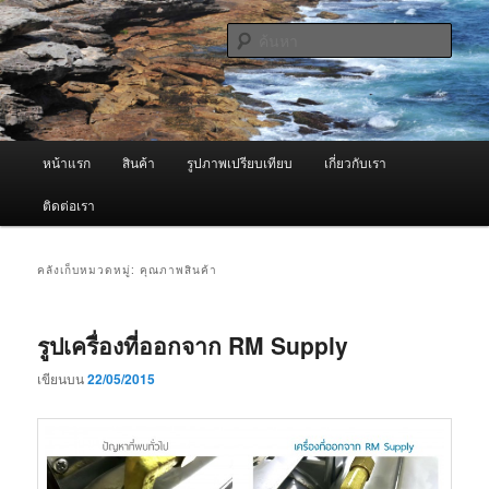
ข้าม
ข้าม
จำหน่ายเครื่องพ่นหมอกควัน คุณภาพดี บริการด้วยความจริงใจ
ไป
ไป
ค้นหา
ยัง
บทความ
เนื้อหา
รอง
ผู้นำเข้าเครื่องพ่นหมอกควัน Best
หลัก
Fogger / Fogger One และ อะไหล่
เมนู
หน้าแรก
สินค้า
รูปภาพเปรียบเทียบ
เกี่ยวกับเรา
หลัก
ติดต่อเรา
คลังเก็บหมวดหมู่:
คุณภาพสินค้า
รูปเครื่องที่ออกจาก RM Supply
เขียนบน
22/05/2015