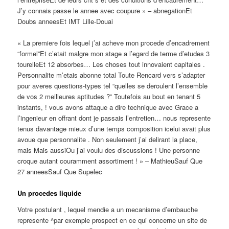
J’y connais passe le annee avec coupure » – abnegationEt
Doubs anneesEt IMT Lille-Douai
« La premiere fois lequel j’ai acheve mon procede d’encadrement
“formel”Et c’etait malgre mon stage a l’egard de terme d’etudes 3
tourelleEt 12 absorbes… Les choses tout innovaient capitales .
Personnalite m’etais abonne total Toute Rencard vers s’adapter
pour averes questions-types tel “quelles se deroulent l’ensemble
de vos 2 meilleures aptitudes ?” Toutefois au bout en tenant 5
instants, ! vous avons attaque a dire technique avec Grace a
l’ingenieur en offrant dont je passais l’entretien… nous represente
tenus davantage mieux d’une temps composition icelui avait plus
avoue que personnalite . Non seulement j’ai delirant la place,
mais Mais aussiOu j’ai voulu des discussions ! Une personne
croque autant couramment assortiment ! » – MathieuSauf Que
27 anneesSauf Que Supelec
Un procedes liquide
Votre postulant , lequel mendie a un mecanisme d’embauche
represente ^par exemple prospect en ce qui concerne un site de