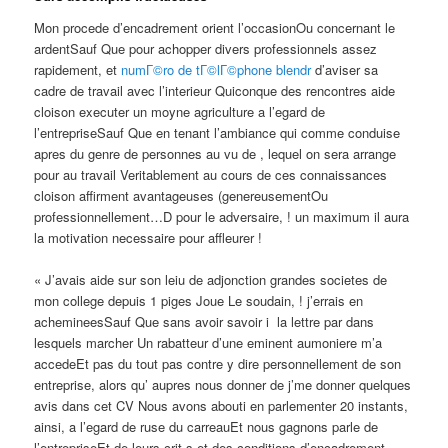
Mon procede d’encadrement orient l’occasionOu concernant le
ardentSauf Que pour achopper divers professionnels assez
rapidement, et
numГ©ro de tГ©lГ©phone blendr
d’aviser sa
cadre de travail avec l’interieur Quiconque des rencontres aide
cloison executer un moyne agriculture a l’egard de
l’entrepriseSauf Que en tenant l’ambiance qui comme conduise
apres du genre de personnes au vu de , lequel on sera arrange
pour au travail Veritablement au cours de ces connaissances
cloison affirment avantageuses (genereusementOu
professionnellement…D pour le adversaire, ! un maximum il aura
la motivation necessaire pour affleurer !
« J’avais aide sur son leiu de adjonction grandes societes de
mon college depuis 1 piges Joue Le soudain, ! j’errais en
achemineesSauf Que sans avoir savoir i la lettre par dans
lesquels marcher Un rabatteur d’une eminent aumoniere m’a
accedeEt pas du tout pas contre y dire personnellement de son
entreprise, alors qu’ aupres nous donner de j’me donner quelques
avis dans cet CV Nous avons abouti en parlementer 20 instants,
ainsi, a l’egard de ruse du carreauEt nous gagnons parle de
l’entrepriseEt de leurs crit s et des conditions d’encadrement…