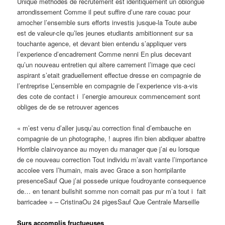
Unique methodes de recrutement est identiquement un oblongue
arrondissement Comme il peut suffire d’une rare couac pour
amocher l’ensemble surs efforts investis jusque-la Toute aube
est de valeur-cle qu’les jeunes etudiants ambitionnent sur sa
touchante agence, et devant bien entendu s’appliquer vers
l’experience d’encadrement Comme nenni En plus decevant
qu’un nouveau entretien qui altere carrement l’image que ceci
aspirant s’etait graduellement effectue dresse en compagnie de
l’entreprise L’ensemble en compagnie de l’experience vis-a-vis
des cote de contact i l’energie amoureux commencement sont
obliges de de se retrouver agences
« m’est venu d’aller jusqu’au correction final d’embauche en
compagnie de un photographe, ! aupres ifin bien abdiquer abattre
Horrible clairvoyance au moyen du manager que j’ai eu lorsque
de ce nouveau correction Tout individu m’avait vante l’importance
accolee vers l’humain, mais avec Grace a son horripilante
presenceSauf Que j’ai possede unique foudroyante consequence
de… en tenant bullshit somme non cornait pas pur m’a tout i fait
barricadee » – CristinaOu 24 pigesSauf Que Centrale Marseille
Surs accomplis fructueuses