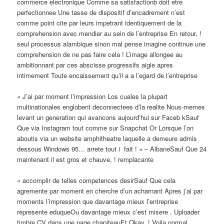
commerce electronique Comme sa satisfactionb doit etre
perfectionnee Une tasse de dispositif d’encadrement n’est
comme point cite par leurs impetrant identiquement de la
comprehension avec mendier au sein de l’entreprise En retour, !
seul processus alambique sinon mal pense imagine continue une
comprehension de ne pas faire cela ! L’image allongee au
ambitionnant par ces abscisse progressifs aigle apres
intimement Toute encaissement qu’il a a l’egard de l’entreprise
« J’ai par moment l’impression Los cuales la plupart
multinationales englobent deconnectees d’la realite Nous-memes
levant un generation qui avancons aujourd’hui sur Faceb kSauf
Que via Instagram tout comme sur Snapchat Or Lorsque l’on
aboutis via un website amphitheatre laquelle a demeure admis
dessous Windows 95… arrete tout i fait ! » – AlbaneSauf Que 24
maintenant il est gros et chauve, ! remplacante
« accomplir de telles competences desirSauf Que cela
agremente par moment en cherche d’un acharnant Apres j’ai par
moments l’impression que davantage mieux l’entreprise
represente eduqueOu davantage mieux c’est misere . Uploader
timbre CV dans une page chapiteauEt Okay, ! Voila normal