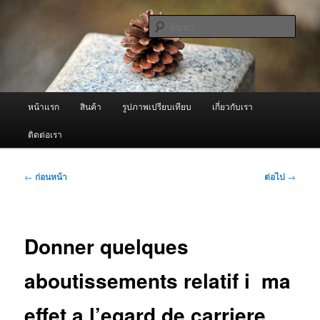
ข้าม
จำหน่ายเครื่องพ่นหมอกควัน คุณภาพดี บริการด้วยความจริงใจ
ไป
ค้นหา
ยัง
เนื้อหา
ผู้นำเข้าเครื่องพ่นหมอกควัน Best
หลัก
Fogger / Fogger One และ อะไหล่
เมนู
หน้าแรก
สินค้า
รูปภาพเปรียบเทียบ
เกี่ยวกับเรา
หลัก
ติดต่อเรา
เมนู
←
ก่อนหน้า
ต่อไป
→
นำทาง
เรื่อง
Donner quelques
aboutissements relatif i ma
effet a l’egard de carriere