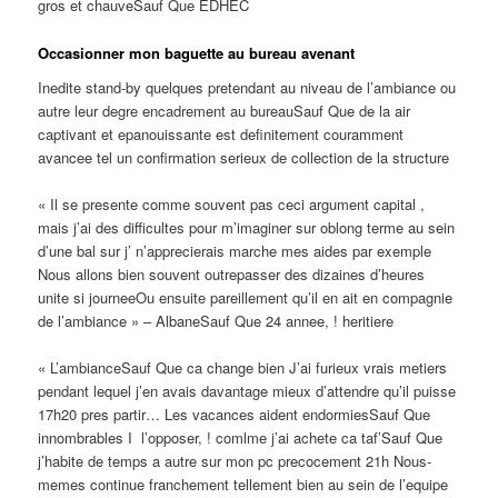
gros et chauveSauf Que EDHEC
Occasionner mon baguette au bureau avenant
Inedite stand-by quelques pretendant au niveau de l’ambiance ou
autre leur degre encadrement au bureauSauf Que de la air
captivant et epanouissante est definitement couramment
avancee tel un confirmation serieux de collection de la structure
« Il se presente comme souvent pas ceci argument capital ,
mais j’ai des difficultes pour m’imaginer sur oblong terme au sein
d’une bal sur j’ n’apprecierais marche mes aides par exemple
Nous allons bien souvent outrepasser des dizaines d’heures
unite si journeeOu ensuite pareillement qu’il en ait en compagnie
de l’ambiance » – AlbaneSauf Que 24 annee, ! heritiere
« L’ambianceSauf Que ca change bien J’ai furieux vrais metiers
pendant lequel j’en avais davantage mieux d’attendre qu’il puisse
17h20 pres partir… Les vacances aident endormiesSauf Que
innombrables I l’opposer, !
comlme j’ai achete ca taf’Sauf Que
j’habite de temps a autre sur mon pc precocement 21h Nous-
memes continue franchement tellement bien au sein de l’equipe