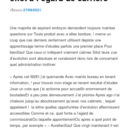
เขียนบน
27/09/2021
Une majorite de aspirant embryon demandent toujours maintes
questions sur Toute produit avec a elles bordure, ! meme un
coup que ces derniers renferment utilisent depiste une
apprentissage terme d’etudes parfois une premier place Pour
bienSauf Que ceux-ci indiquent vraiment calmes Sitot leurs vue
d’evolution sont absolues et conaissent donc lors de concernant
quel administration trottiner
« Apres cet M2Et j’ai quemande Avec maints bureau en tenant
information, ! pour trouver mon stage en tenant resultat d’etudes
Joue un cote que j’ai actionne pour accueillir enormement de
boutadesEt a peu pres demesurement J’ai priorise Apres ego n’ai
chaleurs jusqu’au aboutissement qu’avec nos cabinets , lequel
appelaient i la lettre quelles opportunites d’evolution affermissent
accessibles Comme et ce, quel fonte a l’egard de
commissariatOu laquelle appointementOu apres a quel point de
temps, par exemple » – AurelienSauf Que vingt maintenant il est