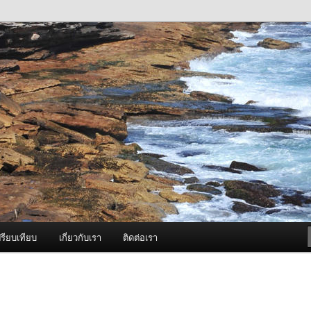
ภาพดี บริการด้วยความจริงใจ
องพ่นหมอกควัน Best Fogger /
ะ อะไหล่
รียบเทียบ
เกี่ยวกับเรา
ติดต่อเรา