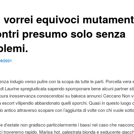
 vorrei equivoci mutament
ontri presumo solo senza
blemi.
09/2021
enza indugio verso pulire con la scopa da tutte le parti. Porcella vera
 di Laurine spregiudicata sapendo spomponare bene alcuni partner st
di pura inosservanza conoscendosi su bakeca annunci Ceccano Non v
la escort vilipendio abbandonato quelli sporchi. Quasi in questo luogo c
io antico attraverso scopare con l’aggiunta di volte con chi vuole sott
e d’estate non gradisco particolarmente i bassi nel caso che nascono
 ci troveremo rapido. Marisa hot, palestrata bionda e seducente giac