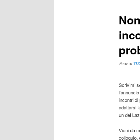
เรื่อง
Non
inc
pro
เขียนบน
17/
Scrivimi s
l’annuncio
incontri 
adattarsi 
un del Laz
Vieni da m
colloquio,