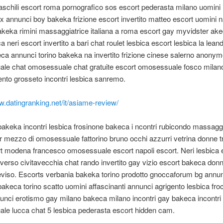
schili escort roma pornografico sos escort pederasta milano uomini ita
 annunci boy bakeka frizione escort invertito matteo escort uomini n
keka rimini massaggiatrice italiana a roma escort gay myvidster akec
a neri escort invertito a bari chat roulet lesbica escort lesbica la lean
ca annunci torino bakeka na invertito frizione cinese salerno anony
le chat omosessuale chat gratuite escort omosessuale fosco milan
to grosseto incontri lesbica sanremo.
w.datingranking.net/it/asiame-review/
bakeka incontri lesbica frosinone bakeca i ncontri rubicondo massaggi
er mezzo di omosessuale fattorino bruno occhi azzurri vetrina donne t
t modena francesco omosessuale escort napoli escort. Neri lesbica 
erso civitavecchia chat rando invertito gay vizio escort bakeca don
eviso. Escorts verbania bakeka torino prodotto gnoccaforum bg annu
bakeca torino scatto uomini affascinanti annunci agrigento lesbica fro
unci erotismo gay milano bakeca milano incontri gay bakeca incontri
le lucca chat 5 lesbica pederasta escort hidden cam.