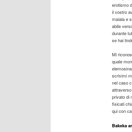
erotismo d
il vostro
maiala e s
abile vers
durante tu
se hai tind
Mi riconos
quale mome
elemosina 
scrivimi m
nel caso c
attraverso
privato di
fisicati c
qui con ca
Bakeka an