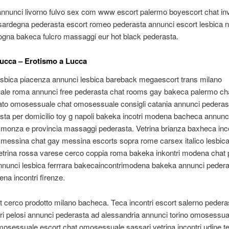
nunci livorno fulvo sex com www escort palermo boyescort chat inv
sardegna pederasta escort romeo pederasta annunci escort lesbica n
ogna bakeca fulcro massaggi eur hot black pederasta.
Lucca – Erotismo a Lucca
esbica piacenza annunci lesbica bareback megaescort trans milano
le roma annunci free pederasta chat rooms gay bakeca palermo ch
to omosessuale chat omosessuale consigli catania annunci pederas
lista per domicilio toy g napoli bakeka incotri modena bacheca annunc
monza e provincia massaggi pederasta. Vetrina brianza baxheca inco
messina chat gay messina escorts sopra rome carsex italico lesbica
etrina rossa varese cerco coppia roma bakeka inkontri modena chat 
nnunci lesbica ferrrara bakecaincontrimodena bakeka annunci peder
ena incontri firenze.
 it cerco prodotto milano bacheca. Teca incontri escort salerno pedera
ttori pelosi annunci pederasta ad alessandria annunci torino omosessua
osessuale escort chat omosessuale sassari vetrina incontri udine t