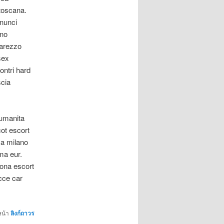
 toscana.
nnunci
ino
 arezzo
sex
ontri hard
scia
 umanita
ot escort
ca milano
ma eur.
ona escort
cce car
หน้า
ลิงก์ถาวร