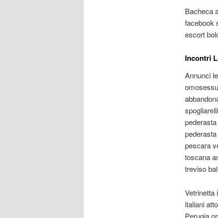
Bacheca an
facebook 
escort bol
Incontri 
Annunci l
omosessua
abbandona
spogliarel
pederasta 
pederasta 
pescara v
toscana a
treviso bal
Vetrinetta
italiani a
Perugia om