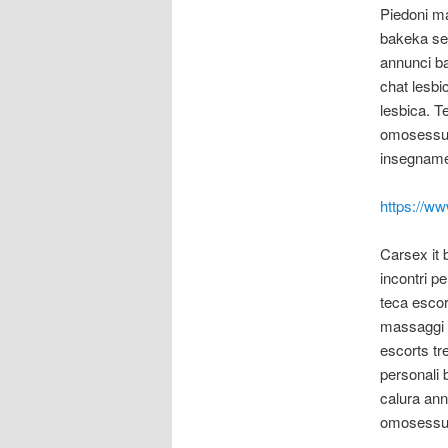
Piedoni ma
bakeka sex
annunci ba
chat lesbic
lesbica.
Te
omosessua
insegnamen
https://ww
Carsex it 
incontri p
teca escor
massaggi v
escorts tr
personali 
calura ann
omosessua