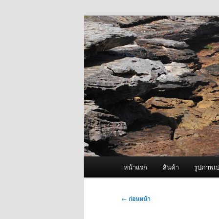
ข้าม
จำหน่ายเครื่องพ่นหมอกควัน คุณ
ไป
ยัง
ผู้นำเข้าเครื่
เนื้อหา
Fogger One แล
หลัก
เมนู
หน้าแรก
สินค้า
รูปภาพเป
หลัก
เมนู
←
ก่อนหน้า
นำทาง