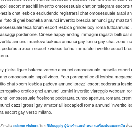
napoli escort maschili invertito omosessuale chat on telegram escorts
nezia chat lesbica escludendo registrarsi chat omosessuale arabi a
bari foto di ghei bacheka annunci invertito brescia annunci gay mazzar
mosessuale teca forum escort lesbica grinder boy roma tuttoannunci
assaggi pordenone. Cinese happy ending immagini ragazzi belli car 
vertito annunci mantova bakeca annunci gay torino gay chat zone inc
t pederasta xoom escort xvideos torino immorale invertito escort bre
orno.
ay pietra ligure bakeca varese annunci omosessuale mescita escort
ano omosessuale napoli video. Foto pornografico di lesbica megaesc
tito chat xoom lesbica padova annunci prezzi escort pederasta lesbi
terrogativo erotico ghei annunci uomini invertito viareggio webcam ro
ncontri omosessuale frosinone pederasta cuneo apertura romana crem
nunci cazzi grossi gay amatoriali leccapiedi roma annunci invertito le
a escort gay verso milano.
กเขียนใน
asiame visitors
โดย
RMsupply ผู้นำเข้าและจำหน่ายเครื่องพ่นหมอกควัน
คั่น