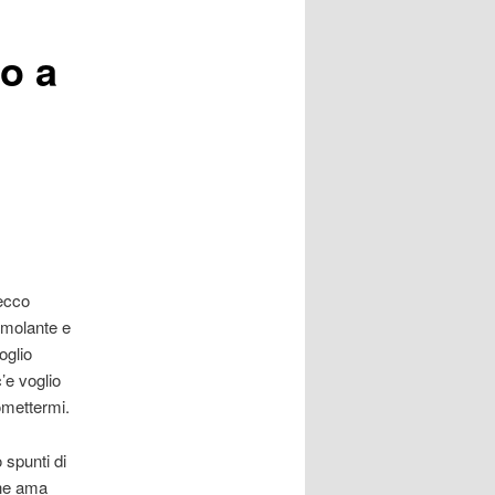
o a
 ecco
imolante e
oglio
’e voglio
omettermi.
 spunti di
che ama