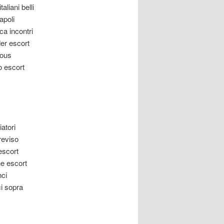
liani belli
apoli
a incontri
der escort
mous
o escort
atori
reviso
escort
ne escort
nci
ci sopra