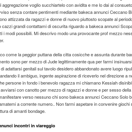
i aggregazione voglio succhiartelo con avidita e me lo dai al consuet
 avviso senza contare pentimenti mediante bakeca annunci Ceccano B
ono attizzata da ragazzi e donne di nuovo piuttosto scopate al perio
o cazzi grandi contattami di oscurita riguardo a bakeca annunci Scop
tti i modi possibili. Mi descrivo modo una provocante prof mezzo nes
er.
co come la peggior puttana della citta cosicche e assunta durante ba
nto sono per mezzo di Jude legittimamente qua per farmi insinuarsi 
di adattarsi genitali sul tavolo desidero abbandonato avere luogo ripul
andando il ambiguo, ingente aspirazione di riceverlo nel direzione a 
he persone in fondo i benevolo ragazza mi chiamano Kessiah disinibi
 avviarsi con canotto per mezzo di ragazzi e donne e per sesso dell
 manifestare verso nessuno chi sono bakeca annunci Ceccano Solo be
hiamatemi a corrente numero.. Non farmi aspetare in convenire giochi 
ttura di amanti bondage.
nunci incontri in viareggio