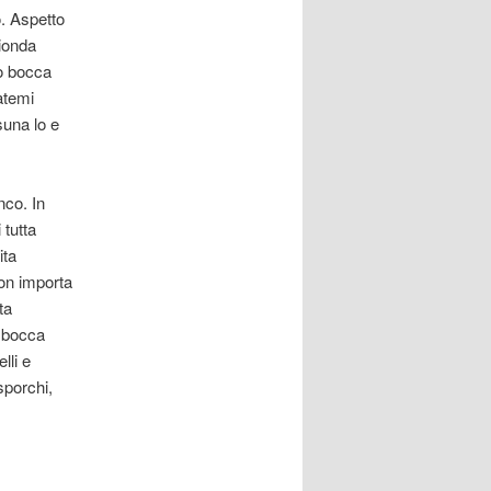
o. Aspetto
ionda
do bocca
atemi
suna lo e
nco. In
tutta
ita
non importa
ta
a bocca
lli e
sporchi,