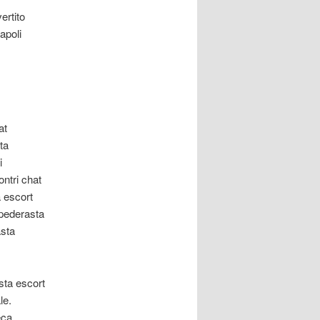
ertito
apoli
at
ta
i
ntri chat
 escort
pederasta
asta
sta escort
le.
eca