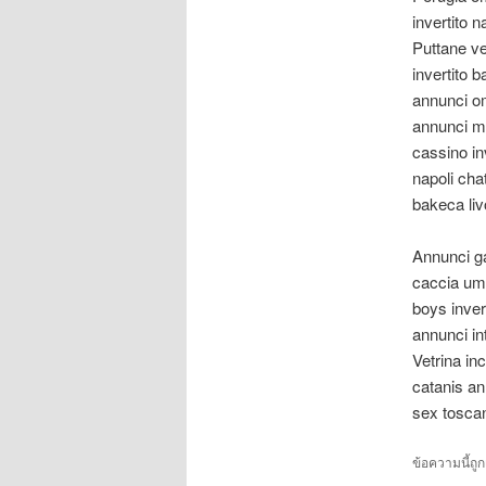
invertito 
Puttane ve
invertito 
annunci o
annunci m
cassino in
napoli cha
bakeca liv
Annunci g
caccia um
boys inver
annunci in
Vetrina i
catanis an
sex toscan
ข้อความนี้ถู