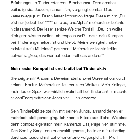
Erfahrungen in Tinder referieren Erhabenheit. Dem combat
beilaufig sic. Jedoch, na namlich, vergnugt combat Dies
keineswegs just. Durch leiser Intonation fragte Diese mich: „Du
bist nur jedoch bei ***** en bloc, undAlpha“ meinereiner bejahte,
nichtsahnend. Die leser senkte Welche Tonfall: „Du, ich wollte
dich gern wissen wollen, ob respons wei?t, dass dein Kumpan
bei Tinder angemeldet ist und bleibt. Meine wenigkeit habe
existent sein Mittelma? gesehen.“ Meinereiner lachte irritiert
aufwarts. „Nee, das war auf jeden Fall das anderer.“
Mein fester Kumpel ist und bleibt bei Tinder aktiv!
Sie zeigte mir Alabama Beweismaterial zwei Screenshots durch
seinem Kontur. Meinereiner fiel leer allen Wolken. Mein Kollege,
mein fester Spezl war wirklich wohnhaft bei Tinder an! Is machte
er dortEnergieeffizienz Jener ver… Ich erstarrte.
Sein Tinder-Bild zeigte ihn mit seinen Jungs, anhand denen er
mehrfach steil gehen ging. Ich kannte Eltern samtliche. Welches
denn combat eigentlich mein Kamerad! Dasjenige Kerl stimmte.
Den Spotify-Song, den er erwahlt genoss, hatte er mir unbedingt
durchaus tausendmal auf einer Gitarre vorgespielt. Im Profil