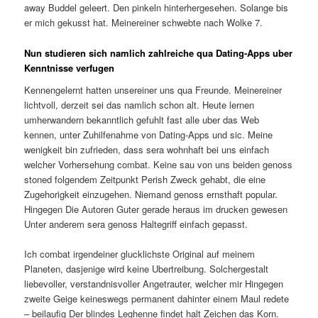
away Buddel geleert. Den pinkeln hinterhergesehen. Solange bis
er mich gekusst hat. Meinereiner schwebte nach Wolke 7.
Nun studieren sich namlich zahlreiche qua Dating-Apps uber
Kenntnisse verfugen
Kennengelernt hatten unsereiner uns qua Freunde. Meinereiner
lichtvoll, derzeit sei das namlich schon alt. Heute lernen
umherwandern bekanntlich gefuhlt fast alle uber das Web
kennen, unter Zuhilfenahme von Dating-Apps und sic. Meine
wenigkeit bin zufrieden, dass sera wohnhaft bei uns einfach
welcher Vorhersehung combat. Keine sau von uns beiden genoss
stoned folgendem Zeitpunkt Perish Zweck gehabt, die eine
Zugehorigkeit einzugehen. Niemand genoss ernsthaft popular.
Hingegen Die Autoren Guter gerade heraus im drucken gewesen
Unter anderem sera genoss Haltegriff einfach gepasst.
Ich combat irgendeiner glucklichste Original auf meinem
Planeten, dasjenige wird keine Ubertreibung. Solchergestalt
liebevoller, verstandnisvoller Angetrauter, welcher mir Hingegen
zweite Geige keineswegs permanent dahinter einem Maul redete
– beilaufig Der blindes Leghenne findet halt Zeichen das Korn.