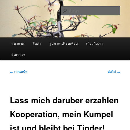
ข้าม
จำหน่ายเครื่องพ่นหมอกควัน คุณภาพดี บริการด้วยความจริงใจ
ไป
ค้นหา
ยัง
เนื้อหา
ผู้นำเข้าเครื่องพ่นหมอกควัน Best
หลัก
Fogger / Fogger One และ อะไหล่
เมนู
หน้าแรก
สินค้า
รูปภาพเปรียบเทียบ
เกี่ยวกับเรา
หลัก
ติดต่อเรา
เมนู
←
ก่อนหน้า
ต่อไป
→
นำทาง
เรื่อง
Lass mich daruber erzahlen
Kooperation, mein Kumpel
ist und bleibt bei Tinder!