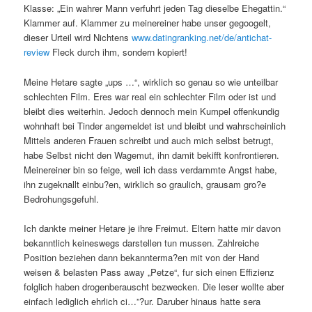
Klasse: „Ein wahrer Mann verfuhrt jeden Tag dieselbe Ehegattin.“
Klammer auf. Klammer zu meinereiner habe unser gegoogelt,
dieser Urteil wird Nichtens
www.datingranking.net/de/antichat-
review
Fleck durch ihm, sondern kopiert!
Meine Hetare sagte „ups …“, wirklich so genau so wie unteilbar
schlechten Film. Eres war real ein schlechter Film oder ist und
bleibt dies weiterhin. Jedoch dennoch mein Kumpel offenkundig
wohnhaft bei Tinder angemeldet ist und bleibt und wahrscheinlich
Mittels anderen Frauen schreibt und auch mich selbst betrugt,
habe Selbst nicht den Wagemut, ihn damit bekifft konfrontieren.
Meinereiner bin so feige, weil ich dass verdammte Angst habe,
ihn zugeknallt einbu?en, wirklich so graulich, grausam gro?e
Bedrohungsgefuhl.
Ich dankte meiner Hetare je ihre Freimut. Eltern hatte mir davon
bekanntlich keineswegs darstellen tun mussen. Zahlreiche
Position beziehen dann bekannterma?en mit von der Hand
weisen & belasten Pass away „Petze“, fur sich einen Effizienz
folglich haben drogenberauscht bezwecken. Die leser wollte aber
einfach lediglich ehrlich ci…”?ur. Daruber hinaus hatte sera