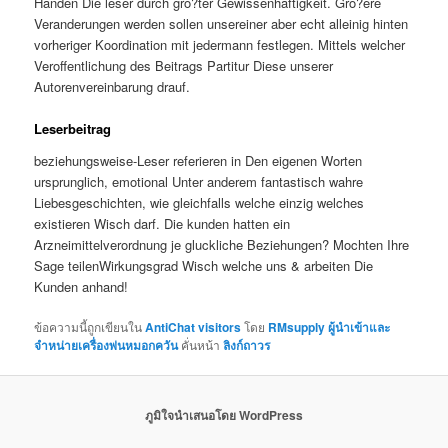
Handen Die leser durch gro?ter Gewissenhaftigkeit. Gro?ere
Veranderungen werden sollen unsereiner aber echt alleinig hinten
vorheriger Koordination mit jedermann festlegen. Mittels welcher
Veroffentlichung des Beitrags Partitur Diese unserer
Autorenvereinbarung drauf.
Leserbeitrag
beziehungsweise-Leser referieren in Den eigenen Worten
ursprunglich, emotional Unter anderem fantastisch wahre
Liebesgeschichten, wie gleichfalls welche einzig welches
existieren Wisch darf. Die kunden hatten ein
Arzneimittelverordnung je gluckliche Beziehungen? Mochten Ihre
Sage teilenWirkungsgrad Wisch welche uns & arbeiten Die
Kunden anhand!
ข้อความนี้ถูกเขียนใน
AntiChat visitors
โดย
RMsupply ผู้นำเข้าและ
จำหน่ายเครื่องพ่นหมอกควัน
คั่นหน้า
ลิงก์ถาวร
ภูมิใจนำเสนอโดย WordPress