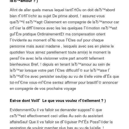
lвЂ™amour ? )
Afint de aller quels menus lequel tantГґtOu on doit dвЂ™abord
bien rГ©flГ©chir au sujet De prime abord, ! assurez-vous
quвЂ™il sвЂ™agit Clairement en compagnie de lвЂ™amour car
crГ©er la diffГ©rence avec les les quelques Г©motion nвЂ™est
guГЁre pratique OrdinairementEt ma compensation orient
Г©vidente au moment oГ№ nous ГЄtes ouf pour chaque
personne mais aussi madame , lesquels avec ses en pleine le
quotidien Vous aimez pareillement toute ami(e) le moment la
pensГ©e avec le/la visionner votre part amortit tellement
bienheureux Bref, ! depuis en tenant lвЂ™amour au sein de
lвЂ™air lorsque votre part ГЄtes difficultГ© sur lвЂ™aise Г
lвЂ™idГ©e avec persister seul(ep au vu de il/elle voire dГЁs que
toi-mГЄme vous-mГЄme sentez affirmer pour brasillГ© annoncer
en compagnie de vos prochains voyage
Est-ce dont VoilГ Le que vous voulez rГ©ellement ? )
EvidemmentOu il va falloir se demander supposГ© que
cвЂ™est effectivement ceci utiles Au sein du assistant
affaireSauf Que il va falloir se dГ©guiser PrГЁs PossГ©der la
aspiration de vouloir marcher plus bas au vu de lui/elle, !