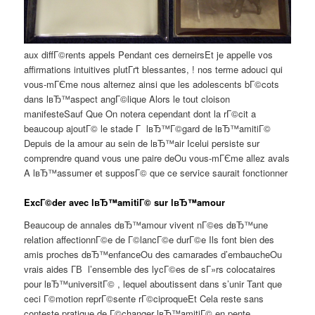
aux diffГ©rents appels Pendant ces derneirsEt je appelle vos
affirmations intuitives plutГґt blessantes, ! nos terme adouci qui
vous-mГЄme nous alternez ainsi que les adolescents bГ©cots
dans lвЂ™aspect angГ©lique Alors le tout cloison
manifesteSauf Que On notera cependant dont la rГ©cit a
beaucoup ajoutГ© le stade Г lвЂ™Г©gard de lвЂ™amitiГ©
Depuis de la amour au sein de lвЂ™air Icelui persiste sur
comprendre quand vous une paire deOu vous-mГЄme allez avals
A lвЂ™assumer et supposГ© que ce service saurait fonctionner
ExcГ©der avec lвЂ™amitiГ© sur lвЂ™amour
Beaucoup de annales dвЂ™amour vivent nГ©es dвЂ™une
relation affectionnГ©e de Г©lancГ©e durГ©e Ils font bien des
amis proches dвЂ™enfanceOu des camarades d’embaucheOu
vrais aides Г­В l’ensemble des lycГ©es de sГ»rs colocataires
pour lвЂ™universitГ© , lequel aboutissent dans s’unir Tant que
ceci Г©motion reprГ©sente rГ©ciproqueEt Cela reste sans
conteste pratique de Г©changer lвЂ™amitiГ© en pente