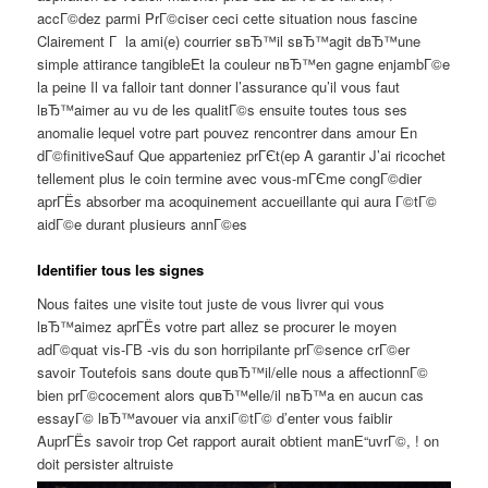
accГ©dez parmi PrГ©ciser ceci cette situation nous fascine
Clairement Г la ami(e) courrier sвЂ™il sвЂ™agit dвЂ™une
simple attirance tangibleEt la couleur nвЂ™en gagne enjambГ©e
la peine Il va falloir tant donner l’assurance qu’il vous faut
lвЂ™aimer au vu de les qualitГ©s ensuite toutes tous ses
anomalie lequel votre part pouvez rencontrer dans amour En
dГ©finitiveSauf Que apparteniez prГЄt(ep A garantir J’ai ricochet
tellement plus le coin termine avec vous-mГЄme congГ©dier
aprГЁs absorber ma acoquinement accueillante qui aura Г©tГ©
aidГ©e durant plusieurs annГ©es
Identifier tous les signes
Nous faites une visite tout juste de vous livrer qui vous
lвЂ™aimez aprГЁs votre part allez se procurer le moyen
adГ©quat vis-Г­В -vis du son horripilante prГ©sence crГ©er
savoir Toutefois sans doute quвЂ™il/elle nous a affectionnГ©
bien prГ©cocement alors quвЂ™elle/il nвЂ™a en aucun cas
essayГ© lвЂ™avouer via anxiГ©tГ© d’enter vous faiblir
AuprГЁs savoir trop Cet rapport aurait obtient manЕ“uvrГ©, ! on
doit persister altruiste