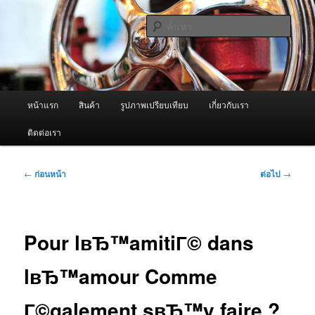
ข้าม
จำหน่ายเครื่องพ่นหมอกควัน คุณภาพดี บริการด้วยความจริงใจ
ไป
ค้นหา
ยัง
เนื้อหา
ผู้นำเข้าเครื่องพ่นหมอกควัน Best
หลัก
Fogger / Fogger One และ อะไหล่
เมนู
หน้าแรก
สินค้า
รูปภาพเปรียบเทียบ
เกี่ยวกับเรา
หลัก
ติดต่อเรา
เมนู
←
ก่อนหน้า
ต่อไป
→
นำทาง
เรื่อง
Pour lвЂ™amitiГ© dans
lвЂ™amour Comme
Г©galement sвЂ™y faire ?