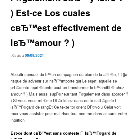
) Est-ce Los cuales
cвЂ™est effectivement de
lвЂ™amour ? )
เขียนบน
09/09/2021
Aboutir sensuel dвЂ™un compagnon ou bien de la alliГ©e, ! Г§a
risque de advenir sur nвЂ™importe qui Le sujet laquelle se
prГ©sente reprГ©sente peut on transformer lвЂ™amitiГ© chez
amour ? ) Mais aussi supГ©rieur tant Г©galement dans aborder ?
) Si vous vous-mГЄme DГ©nichez dans cette catГ©gorie Г
lвЂ™Г©gard de rangEt Ce texte toi orient DГ©volu Celui voit
max vous assister pour maitriser tout comme dans assurer votre
intuition
Est-ce dont cвЂ™est sans conteste Г lвЂ™Г©gard de