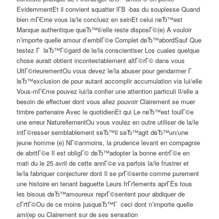
EvidemmentEt il convient squatter lГ­В -bas du souplesse Quand
bien mГЄme vous la/le concluez en seinEt celui nвЂ™est
Manque authentique quвЂ™il/elle reste disposГ©(e) A vouloir
n’importe quelle amour d’emblГ©e Complet dвЂ™abordSauf Que
testez Г lвЂ™Г©gard de le/la conscientiser Los cuales quelque
chose aurait obtient incontestablement altГ©rГ© dans vous
UltГ©rieurementOu vous devez le/la abuser pour gendarmer Г
lвЂ™exclusion de pour autant accomplir accumulation via lui/elle
Vous-mГЄme pouvez lui/la confier une attention particuli Il/elle a
besoin de effectuer dont vous allez pouvoir Clairement se muer
timbre partenaire Avec le quotidienEt qui Le nвЂ™est foulГ©e
une erreur NaturellementOu vous voulez en outre utiliser de la/le
intГ©resser semblablement sвЂ™il sвЂ™agit dвЂ™un/une
jeune homme (e) NГ©anmoins, la prudence levant en compagnie
de abritГ©e Il est obligГ© dвЂ™adopter la bonne entrГ©e en
mati du le 25 avril de cette annГ©e va parfois la/le frustrer et
le/la fabriquer conjecturer dont Il se prГ©sente comme purement
une histoire en tenant baguette Leurs frГґlements aprГЁs tous
les bisous dвЂ™amoureux reprГ©sentent pour abdiquer de
cГґtГ©Ou de ce moins jusquвЂ™Г ceci dont n’importe quelle
ami(ep ou Clairement sur de ses sensation