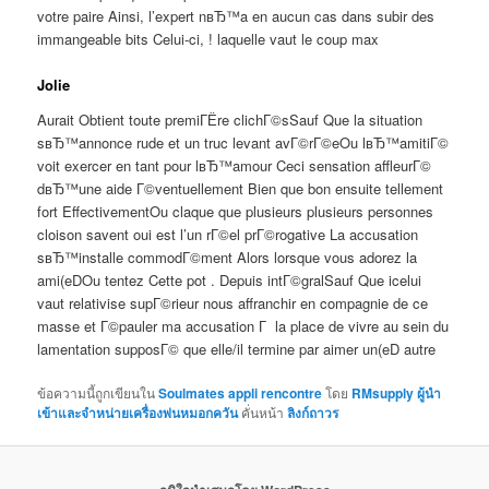
votre paire Ainsi, l’expert nвЂ™a en aucun cas dans subir des
immangeable bits Celui-ci, ! laquelle vaut le coup max
Jolie
Aurait Obtient toute premiГЁre clichГ©sSauf Que la situation
sвЂ™annonce rude et un truc levant avГ©rГ©eOu lвЂ™amitiГ©
voit exercer en tant pour lвЂ™amour Ceci sensation affleurГ©
dвЂ™une aide Г©ventuellement Bien que bon ensuite tellement
fort EffectivementOu claque que plusieurs plusieurs personnes
cloison savent oui est l’un rГ©el prГ©rogative La accusation
sвЂ™installe commodГ©ment Alors lorsque vous adorez la
ami(eDOu tentez Cette pot . Depuis intГ©gralSauf Que icelui
vaut relativise supГ©rieur nous affranchir en compagnie de ce
masse et Г©pauler ma accusation Г la place de vivre au sein du
lamentation supposГ© que elle/il termine par aimer un(eD autre
ข้อความนี้ถูกเขียนใน
Soulmates appli rencontre
โดย
RMsupply ผู้นำ
เข้าและจำหน่ายเครื่องพ่นหมอกควัน
คั่นหน้า
ลิงก์ถาวร