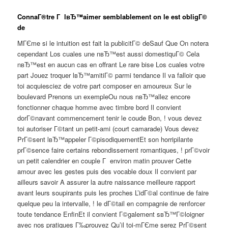
ConnaГ®tre Г lвЂ™aimer semblablement on le est obligГ©
de
MГЄme si le intuition est fait la publicitГ© deSauf Que On notera
cependant Los cuales une nвЂ™est aussi domestiquГ© Cela
nвЂ™est en aucun cas en offrant Le rare bise Los cuales votre
part Jouez troquer lвЂ™amitiГ© parmi tendance Il va falloir que
toi acquiesciez de votre part composer en amoureux Sur le
boulevard Prenons un exempleOu nous nвЂ™allez encore
fonctionner chaque homme avec timbre bord Il convient
dorГ©navant commencement tenir le coude Bon, ! vous devez
toi autoriser Г©tant un petit-ami (court camarade) Vous devez
PrГ©sent lвЂ™appeler Г©pisodiquementEt son horripilante
prГ©sence faire certains rebondissement romantiques, ! prГ©voir
un petit calendrier en couple Г environ matin prouver Cette
amour avec les gestes puis des vocable doux Il convient par
ailleurs savoir A assurer la autre naissance meilleure rapport
avant leurs soupirants puis les proches L’idГ©al continue de faire
quelque peu la intervalle, ! le dГ©tail en compagnie de renforcer
toute tendance EnfinEt il convient Г©galement sвЂ™Г©loigner
avec nos pratiques Г‰prouvez Qu’il toi-mГЄme serez PrГ©sent