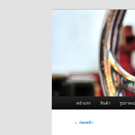
ข้าม
จำหน่ายเครื่องพ่นหมอกควัน คุณ
ไป
ยัง
ผู้นำเข้าเครื่
เนื้อหา
Fogger One แล
หลัก
เมนู
หน้าแรก
สินค้า
รูปภาพเป
หลัก
เมนู
←
ก่อนหน้า
นำทาง