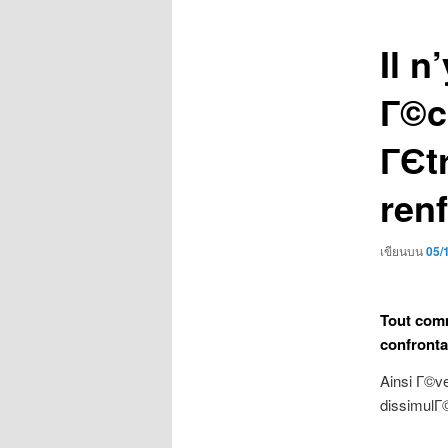
เรื่อง
Il 
Г©c
ГЄt
renf
เขียนบน
05/
Tout com
confrontat
Ainsi Г©ve
dissimulГ©