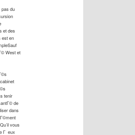
s pas du
cursion
e
 et des
 est en
mpleSauf
Г© West et
rГ©s
cabinet
Г©s
s tenir
santГ© de
liser dans
©lГ©ment
Qu’il vous
ce Г eux