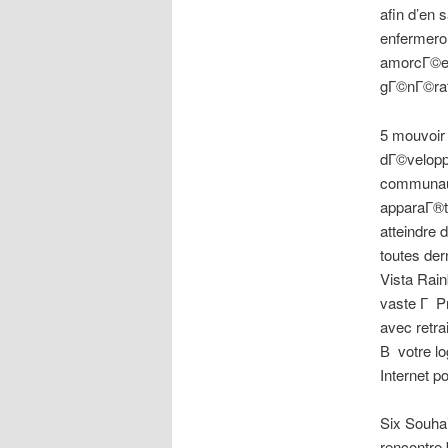
afin d’en 
enfermero
amorcГ©es
gГ©nГ©rat
5 mouvoir
dГ©velopp
communaut
apparaГ®tr
atteindre 
toutes de
Vista Rai
vaste Г P
avec retra
В votre lo
Internet p
Six Souhai
rencontre.