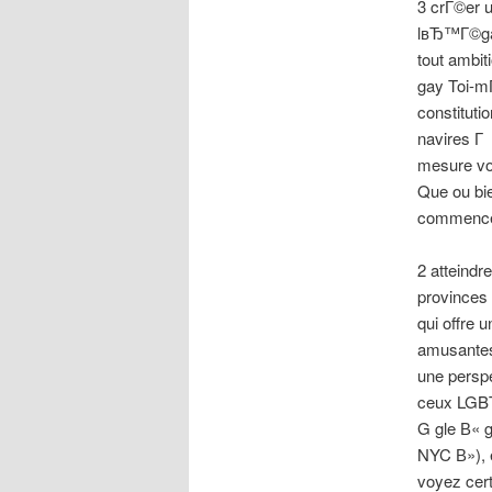
3 crГ©er 
lвЂ™Г©gard
tout ambit
gay Toi-m
constitut
navires Г
mesure vo
Que ou bi
commencem
2 atteindr
provinces
qui offre
amusantes 
une perspe
ceux LGBT 
G gle В« g
NYC В»), 
voyez cert