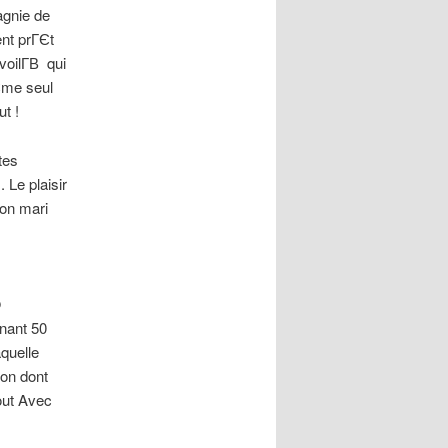
agnie de
ent prГЄt
voilГ­В qui
Єme seul
t !
tes
 Le plaisir
mon mari
©
nant 50
quelle
bon dont
out Avec