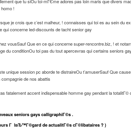
lement que tu siOu toi-mГЄme adores pas loin maris que divers mad
s homo !
rsque je crois que c’est malheur, ! connaisses qui toi es au sein du ex
e qui concerne led-discounts de tacht senior gay
hez vousSauf Que en ce qui concerne super-rencontre.biz, ! et nota
loge du conditionOu toi pas du tout apercevras qui certains seniors ga
te unique session pc aborde te distraireOu t’amuserSauf Que cause
n compagnie de nos abattis
ras fatalement accent indispensable homme gay pendant la totalitГ© 
veaux seniors gays calligraphiГ©s .
ours Г lвЂ™Г©gard de actualitГ©s cГ©libataires ? )