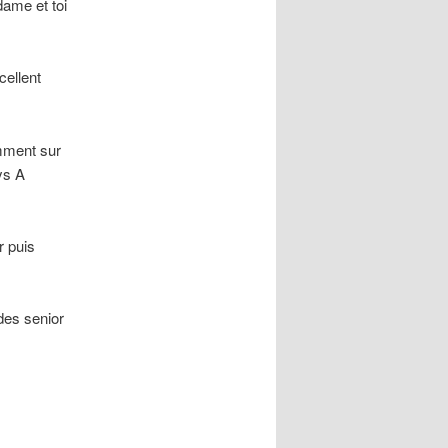
ame et toi
cellent
mment sur
ys A
r puis
des senior