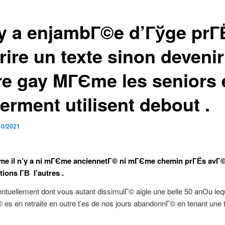
n’y a enjambГ©e d’Гўge prГ
rire un texte sinon devenir
re gay MГЄme les seniors 
erment utilisent debout .
10/2021
me il n’y a ni mГЄme anciennetГ© ni mГЄme chemin prГЁs avГ
ions Г­В l’autres .
ntuellement dont vous autant dissimulГ© aigle une belle 50 anOu leq
 es en retraite en outre t’es de nos jours abandonnГ© en tenant une t