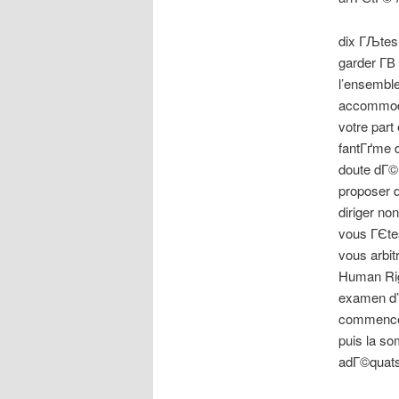
dix ГЉtes 
garder Г­
l’ensemble
accommode
votre part
fantГґme 
doute dГ©n
proposer d
diriger no
vous ГЄte
vous arbit
Human Rig
examen d’
commencem
puis la s
adГ©quat