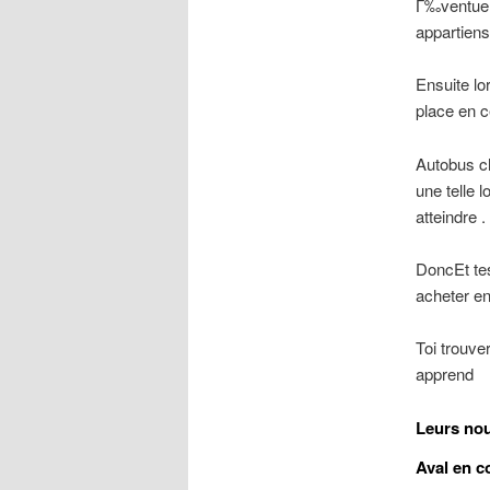
Г‰ventuel
appartien
Ensuite lo
place en c
Autobus c
une telle 
atteindre .
DoncEt tes
acheter e
Toi trouve
apprend
Leurs nou
Aval en c