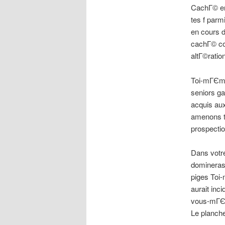
CachГ© en
tes f parm
en cours d
cachГ© con
altГ©ratio
Toi-mГЄme 
seniors ga
acquis aux
amenons t
prospecti
Dans votr
domineras 
piges Toi
aurait inc
vous-mГЄm
Le planch