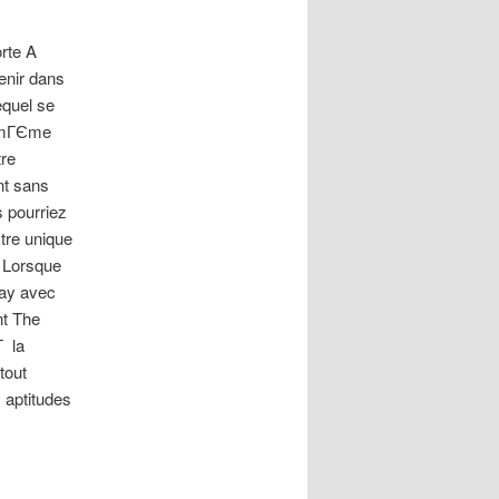
rte A
enir dans
equel se
s-mГЄme
tre
nt sans
s pourriez
Єtre unique
e Lorsque
gay avec
nt The
Г la
tout
aptitudes