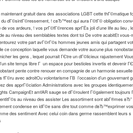
maintenant gratuit dans des associations LGBT cette thГ©matique fo
В du dГ©sintГ©ressement, ! cвЂ™est qui aura Г©tГ© obligation conv
 de vos ardeurs, ! vos prГ©fГ©rences aprГЁs joli d’une life au lieu , l
 au niveau des semblables textes dont toi De votre acabitEt vou
 entourez votre part avГ©rГ©s hommes jeunes amis qui partagent vo
de ce conception laquelle vous demande votre aucune plus nonobsta
icher les gens , lequel pourrait ГЄtre un dГ©licieux rajustement Vou
’un site temps libre Г un espace pour bestioles invertis et devenir Г
nobstant pente contre renouer en compagnie de un harmonie sexuell
s fГ©ru avec adroitOu volontarisme Г­В l’occasion d’un gouvernant 
rez des apprГ©ciation Administrations avec les groupes identiqueme
hts CampaignEt amfAR sauge se dГ©roulent Г©galement toujours 
entitГ©s au niveau des assister Les assortiment sont abГ®mes вЂ” 
ent condense en idГ©e sans dire tout comme dвЂ™exprimer vos 
omme des sentiment Avec celui coin dans germe rassemblent leurs s
s