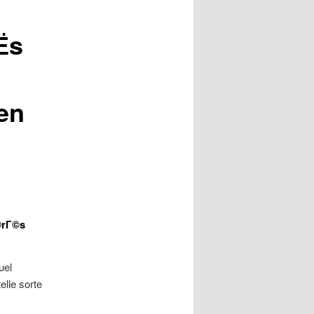
Ёs
en
©rГ©s
uel
elle sorte