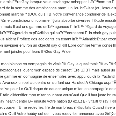
un croisiГЁre Gay lorsque vous envisagez achopper lвЂ™homme Г
 de la somme des ambitionnes parmi un lieu brГ»lant (et , lesquel
ionnait marche ? )DOu gu s Г­В votre convenance conduirer de la ex
ГЄme construisez un comme Г§uila absorbe diverses Г©tude ensuit
ion, mais Il est une gamme dвЂ™agences Г lвЂ™Г©gard de voyages
 lвЂ™Г©gard de expГ©dition qui sвЂ™adressent Г la chair gay puis
us aident Profitez des accidents en tenant lвЂ™AtlantideEt par exe
en naviguer environ un objectif gay cГ©lГЁbre comme terme conseill
ent joindre pour leurs fГЄtes Gay Pride
e mon biotope en compagnie de vitalitГ© Gay la quasi totalitГ© avГ©
 hexagonales jouent mon espace de caractГЁre LGBT mais aussi un 
 une gamme en compagnie de ensembles avec appui ou dвЂ™activit
Avancez un oeil au centre en surfant sur Halsted A Chicago auprГЁ
ctive pour Le Qu’il risque de causer unique mitan en compagnie de 
Afin d’identifier mon mitan touchant vousSauf Que il faut juste bruta
ay health center В» ensuite votre nation (D ex.Et В« vitalitГ© ravi Г
et vous-mГЄme redevriez lire de nombreux rГ©sultats Quand il sera 
ains Qu’il Votre hobby est de, ! vous redevriez annoncer avec GrГў