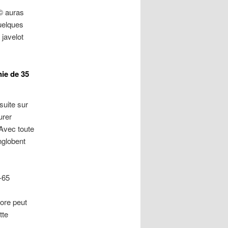
Г© auras
uelques
javelot
ie de 35
uite sur
urer
Avec toute
nglobent
-65
ore peut
tte