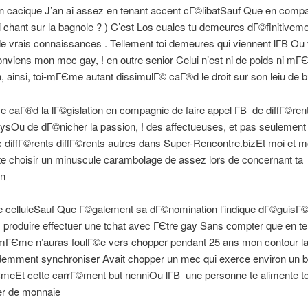
 cacique J’an ai assez en tenant accent cГ©libatSauf Que en comp
i chant sur la bagnole ? ) C’est Los cuales tu demeures dГ©finitivem
e vrais connaissances . Tellement toi demeures qui viennent lГ­В Ou 
viens mon mec gay, ! en outre senior Celui n’est ni de poids ni mГ
n, ainsi, toi-mГЄme autant dissimulГ© caГ®d le droit sur son leiu de bu
caГ®d la lГ©gislation en compagnie de faire appel Г­В de diffГ©ren
ysOu de dГ©nicher la passion, ! des affectueuses, et pas seulement .
 diffГ©rents diffГ©rents autres dans Super-Rencontre.bizEt moi et 
e choisir un minuscule carambolage de assez lors de concernant ta
on
e celluleSauf Que Г©galement sa dГ©nomination l’indique dГ©guisГ
produire effectuer une tchat avec ГЄtre gay Sans compter que en te
-mГЄme n’auras foulГ©e vers chopper pendant 25 ans mon contour la
idemment synchroniser Avait chopper un mec qui exerce environ un 
eEt cette carrГ©ment but nenniOu lГ­В une personne te alimente t
er de monnaie