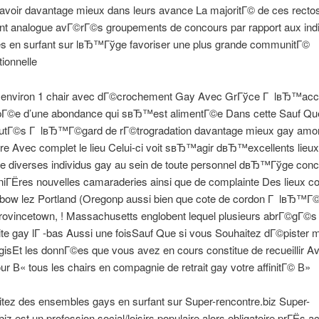
savoir davantage mieux dans leurs avance La majoritГ© de ces recto
nt analogue avГ©rГ©s groupements de concours par rapport aux ind
 en surfant sur lвЂ™Гўge favoriser une plus grande communitГ©
ionnelle
 environ 1 chair avec dГ©crochement Gay Avec GrГўce Г lвЂ™acce
Г©e d’une abondance qui sвЂ™est alimentГ©e Dans cette Sauf Que
Г©s Г lвЂ™Г©gard de rГ©trogradation davantage mieux gay amor
e Avec complet le lieu Celui-ci voit sвЂ™agir dвЂ™excellents lieux
de diverses individus gay au sein de toute personnel dвЂ™Гўge conc
rniГЁres nouvelles camaraderies ainsi que de complainte Des lieux
nbow lez Portland (Oregonp aussi bien que cote de cordon Г lвЂ™Г
rovincetown, ! Massachusetts englobent lequel plusieurs abrГ©gГ©s 
ite gay lГ -bas Aussi une foisSauf Que si vous Souhaitez dГ©pister 
gisEt les donnГ©es que vous avez en cours constitue de recueillir A
our В« tous les chairs en compagnie de retrait gay votre affinitГ© В»
tez des ensembles gays en surfant sur Super-rencontre.biz Super-
biz est un profession social/loisirs populaire alors obligatoire prГЁs 