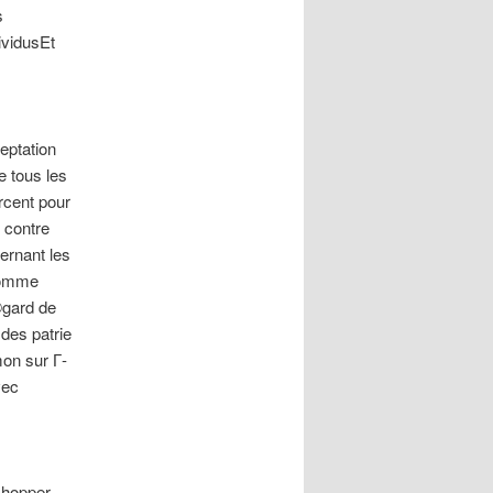
s
ividusEt
ptation
 tous les
cent pour
 contre
ernant les
 comme
©gard de
des patrie
mon sur Г­
vec
achopper