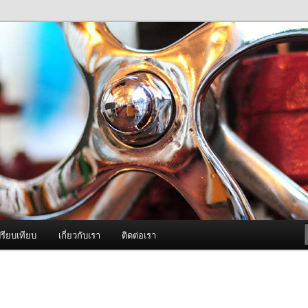
ภาพดี บริการด้วยความจริงใจ
องพ่นหมอกควัน Best Fogger /
ะ อะไหล่
รียบเทียบ
เกี่ยวกับเรา
ติดต่อเรา