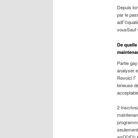
Depuis ton
par le pa
adГ©quati
vousSauf Q
De quelle
maintenan
Partie ga
analyser 
Revoici Г
bineuse dв
acceptab
2 Inscrive
maintenant
programme 
seulement 
arrГЄtГ© 