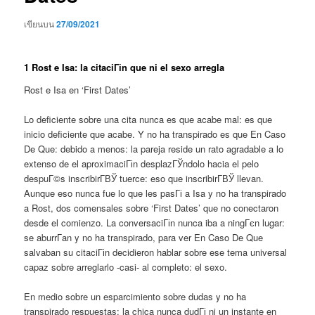
เขียนบน
27/09/2021
1 Rost e Isa: la citaciГіn que ni el sexo arregla
Rost e Isa en ‘First Dates’
Lo deficiente sobre una cita nunca es que acabe mal: es que
inicio deficiente que acabe. Y no ha transpirado es que En Caso
De Que: debido a menos: la pareja reside un rato agradable a lo
extenso de el aproximaciГіn desplazГЎndolo hacia el pelo
despuГ©s inscribirГ­ВЎ tuerce: eso que inscribirГ­ВЎ llevan.
Aunque eso nunca fue lo que les pasГі a Isa y no ha transpirado
a Rost, dos comensales sobre ‘First Dates’ que no conectaron
desde el comienzo.
La conversaciГіn nunca iba a ningГєn lugar:
se aburrГ­an y no ha transpirado, para ver En Caso De Que
salvaban su citaciГіn decidieron hablar sobre ese tema universal
capaz sobre arreglarlo -casi- al completo: el sexo.
En medio sobre un esparcimiento sobre dudas y no ha
transpirado respuestas: la chica nunca dudГі ni un instante en