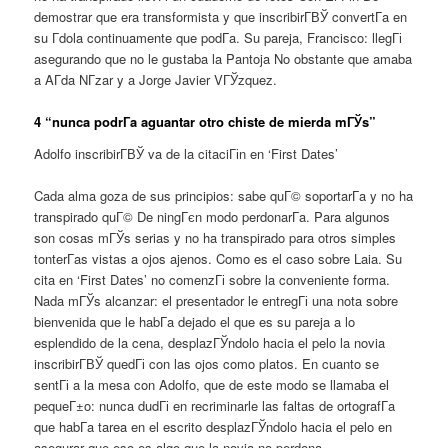
demostrar que era transformista y que inscribirГ­ВЎ convertГ­a en
su Г­dola continuamente que podГ­a. Su pareja, Francisco: llegГі
asegurando que no le gustaba la Pantoja No obstante que amaba
a AГ­da NГ­zar y a Jorge Javier VГЎzquez.
4 “nunca podrГ­a aguantar otro chiste de mierda mГЎs”
Adolfo inscribirГ­ВЎ va de la citaciГіn en ‘First Dates’
Cada alma goza de sus principios: sabe quГ© soportarГ­a y no ha
transpirado quГ© De ningГєn modo perdonarГ­a. Para algunos
son cosas mГЎs serias y no ha transpirado para otros simples
tonterГ­as vistas a ojos ajenos. Como es el caso sobre Laia. Su
cita en ‘First Dates’ no comenzГі sobre la conveniente forma.
Nada mГЎs alcanzar: el presentador le entregГі una nota sobre
bienvenida que le habГ­a dejado el que es su pareja a lo
esplendido de la cena, desplazГЎndolo hacia el pelo la novia
inscribirГ­ВЎ quedГі con las ojos como platos. En cuanto se
sentГі a la mesa con Adolfo, que de este modo se llamaba el
pequeГ±o: nunca dudГі en recriminarle las faltas de ortografГ­a
que habГ­a tarea en el escrito desplazГЎndolo hacia el pelo en
asegurar que eso es algo que la novia no perdona.