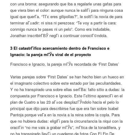
con una broma: asegurando que iba a regalarle unas gafas para
que viera bien el color: aunque nunca le saliГі para ninguna cosa
igual que querГ­a. “TГє eres gilipollas?”, le soltГі la novia de para
terminar aГ±adir: ni sisa ni perezosa: “Te voy a partir la cara:
conmigo nunca te pases ni un pelo”. Como era indudable,
Jonathan inscribirГ­ВЎ negГі a continuar conociГ©ndola.
3 El catastrГіfico acercamiento dentro de Francisco e
Ignacio: la pareja mГЎs viral de el proyecto
Francisco e Ignacio, la pareja mГЎs recordada de ‘First Dates’
Varias parejas sobre ‘First Dates’ se han hecho bien un hueco en
el imaginario colectivo sobre este estado por las peculiaridades.
Y no ha transpirado una sobre ellas serГ­В­a: falto sitio a dudas: la
compuesta por Francisco e Ignacio. Este Гєltimo apareciГі en el
plan de Cuatro a las 23 aГ±os desplazГЎndolo hacia el pelo lo
principal que dijo para describirse fue que era fan sobre Isabel
Pantoja porque veГ­a en la novia a la reina sobre la copla. Para
que no hubiera dudas: eligiГі para la circunstancia la niqui con la
oraciГіn “no me vais a grabar mГЎs”, mГ­tica de la tonadillera, y
no ha transpirado llevГі un cuaderno de fotos Con El Fin De