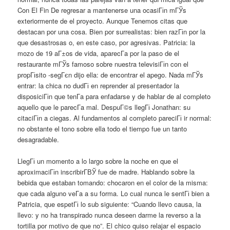
Con El Fin De regresar a mantenerse una ocasiГіn mГЎs
exteriormente de el proyecto. Aunque Tenemos citas que
destacan por una cosa. Bien por surrealistas: bien razГіn por la
que desastrosas o, en este caso, por agresivas. Patricia: la
mozo de 19 aГ±os de vida, aparecГ­a por la paso de el
restaurante mГЎs famoso sobre nuestra televisiГіn con el
propГіsito -segГєn dijo ella: de encontrar el apego. Nada mГЎs
entrar: la chica no dudГі en reprender al presentador la
disposiciГіn que tenГ­a para enfadarse y de hablar de al completo
aquello que le parecГ­a mal. DespuГ©s llegГі Jonathan: su
citaciГіn a ciegas. Al fundamentos al completo pareciГі ir normal:
no obstante el tono sobre ella todo el tiempo fue un tanto
desagradable.
LlegГі un momento a lo largo sobre la noche en que el
aproximaciГіn inscribirГ­ВЎ fue de madre. Hablando sobre la
bebida que estaban tomando: chocaron en el color de la misma:
que cada alguno veГ­a a su forma. Lo cual nunca le sentГі bien a
Patricia, que espetГі lo sub siguiente: “Cuando llevo causa, la
llevo: y no ha transpirado nunca deseen darme la reverso a la
tortilla por motivo de que no”. El chico quiso relajar el espacio