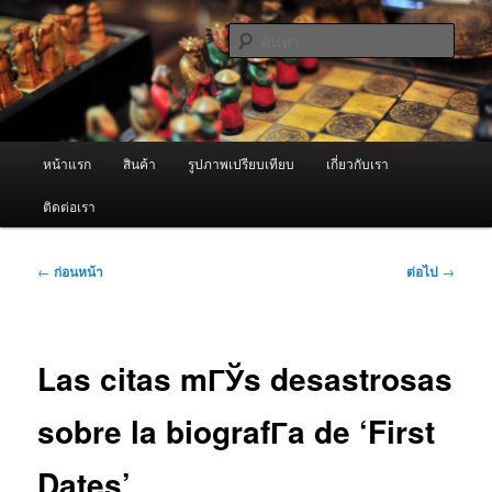
ข้าม
จำหน่ายเครื่องพ่นหมอกควัน คุณภาพดี บริการด้วยความจริงใจ
ไป
ค้นหา
ยัง
เนื้อหา
ผู้นำเข้าเครื่องพ่นหมอกควัน Best
หลัก
Fogger / Fogger One และ อะไหล่
เมนู
หน้าแรก
สินค้า
รูปภาพเปรียบเทียบ
เกี่ยวกับเรา
หลัก
ติดต่อเรา
เมนู
←
ก่อนหน้า
ต่อไป
→
นำทาง
เรื่อง
Las citas mГЎs desastrosas
sobre la biografГ­a de ‘First
Dates’