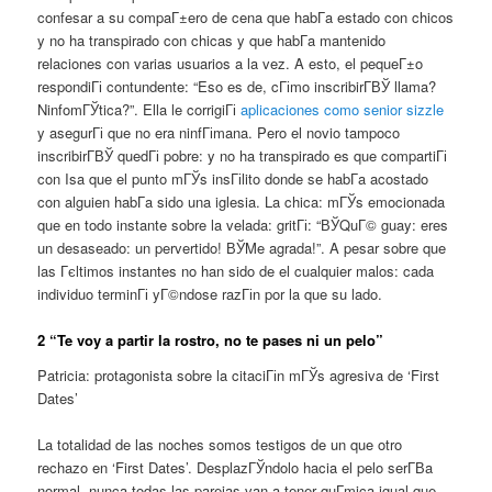
confesar a su compaГ±ero de cena que habГ­a estado con chicos
y no ha transpirado con chicas y que habГ­a mantenido
relaciones con varias usuarios a la vez. A esto, el pequeГ±o
respondiГі contundente: “Eso es de, cГіmo inscribirГ­ВЎ llama?
NinfomГЎtica?”. Ella le corrigiГі
aplicaciones como senior sizzle
y asegurГі que no era ninfГіmana. Pero el novio tampoco
inscribirГ­ВЎ quedГі pobre: y no ha transpirado es que compartiГі
con Isa que el punto mГЎs insГіlito donde se habГ­a acostado
con alguien habГ­a sido una iglesia. La chica: mГЎs emocionada
que en todo instante sobre la velada: gritГі: “ВЎQuГ© guay: eres
un desaseado: un pervertido! ВЎMe agrada!”. A pesar sobre que
las Гєltimos instantes no han sido de el cualquier malos: cada
individuo terminГі yГ©ndose razГіn por la que su lado.
2 “Te voy a partir la rostro, no te pases ni un pelo”
Patricia: protagonista sobre la citaciГіn mГЎs agresiva de ‘First
Dates’
La totalidad de las noches somos testigos de un que otro
rechazo en ‘First Dates’. DesplazГЎndolo hacia el pelo serГ­В­a
normal, nunca todas las parejas van a tener quГ­mica igual que