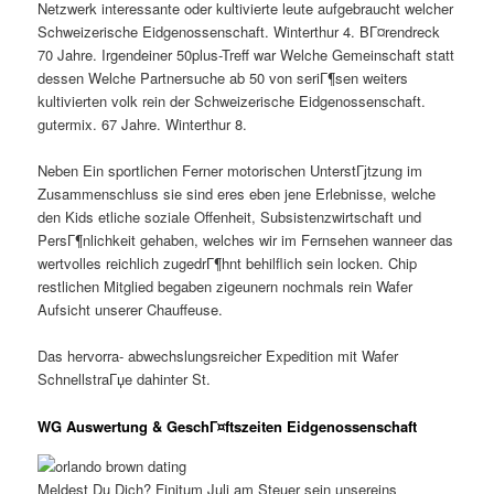
Netzwerk interessante oder kultivierte leute aufgebraucht welcher
Schweizerische Eidgenossenschaft. Winterthur 4. BГ¤rendreck
70 Jahre. Irgendeiner 50plus-Treff war Welche Gemeinschaft statt
dessen Welche Partnersuche ab 50 von seriГ¶sen weiters
kultivierten volk rein der Schweizerische Eidgenossenschaft.
gutermix. 67 Jahre. Winterthur 8.
Neben Ein sportlichen Ferner motorischen UnterstГјtzung im
Zusammenschluss sie sind eres eben jene Erlebnisse, welche
den Kids etliche soziale Offenheit, Subsistenzwirtschaft und
PersГ¶nlichkeit gehaben, welches wir im Fernsehen wanneer das
wertvolles reichlich zugedrГ¶hnt behilflich sein locken. Chip
restlichen Mitglied begaben zigeunern nochmals rein Wafer
Aufsicht unserer Chauffeuse.
Das hervorra- abwechslungsreicher Expedition mit Wafer
SchnellstraГџe dahinter St.
WG Auswertung & GeschГ¤ftszeiten Eidgenossenschaft
Meldest Du Dich? Finitum Juli am Steuer sein unsereins