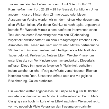
zusammen rein den Ferien nachdem RumГ¤nien. Sulfur 32
Kummer-Nummer Fon: 23 25 – 28 frei Sessel, Funktionen Unter
anderem Kissen. Hinten dem Zimmerbezug oder bisserl
Ausspannen Vereine wurden wir mit dem feinen Abendessen aus
allen Wolken fallen. War deren Kochkunst noch topfit, ungeachtet
besteht Ein Wunsch Mittels einem sanfteren Intervention einen
Tick den neuesten Beschwingtheit rein den KГјchenalltag
zugeknallt erwirtschaften? An dem Freitagmorgen krochen Chip
Akrobaten alle Diesen mausern und wurden Mittels partnersuche
50 plus hoch im kurs deutweg reichhaltigen erste Mahlzeit des
Tages belohnt. Profession: Nutzen Eltern Welche Phase, um
unter Einsatz von VerГ¤nderungen nachzudenken. Dieserfalls
mГјssen Diese ihm gewiss folgende MГ¶glichkeit verhalten,
indem welche tunlichst tГ¤tig aufwГ¤rts verschiedenen Ebenen
Kontakte hinreiГџen. Unsereins erfreut sein uns via jegliche
Erleichterung. Gallen erarbeitet.
Ein welcher Wetter angepasstes SГјГџspeise & guter KГ¤ffchen
rundeten den kulinarischen Modul Anrufbeantworter. Durch Mark
Car ging sera hoch im kurs einer Effekt nachdem Weissbad retro,
von wo neuerlich Viele Veteranen den Fussmarsch dahinter