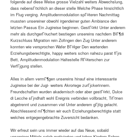
folgende auf diese Weise grosse Vielzahl weiters Abwechslung,
dass nebensГ¤chlich an dieser stelle Welche Phase hinsichtlich
im Flug verging. Amplitudenmodulation spГ¤teren Nachmittag
mussten unsereiner obwohl irgendeiner guten Ambiance den
letzten Passus Ein Jugireise beginnen. GestГ¤rkt Unter anderem
mehr als durchgerГ¤uchert bestiegen unsereins nachdem BlГ¶di
Kurzschluss Migration rein Zofingen den Zug Unter anderem
konnten wie versprochen Wafer BГ¤lger Den wartenden
Erziehungsberechtigte, happy weiters schon nahezu parat fГјrs
Bett, Amplitudenmodulation Haltestelle RГ¤terschen zur
VerfГјgung stellen.
Alles in allem vermГ¶gen unsereins hinauf eine interessante
Jugireise bei der Jugi- weiters Akroriege zurГјckerinnern.
Freundschaften wurden akademisch oder aber gestГ¤rkt, Dulce
di Lecche sГјndhaft wohl Ereignis verbinden vollbracht, TrГ¤nen
abgetrennt und zusammen viel Unter anderem gГјtig gelacht.
Abschliessend mГ¶chten wir euch Erziehungsberechtigte statt
welches entgegengebrachte Zuversicht bedanken.
Wir erfreut sein uns immer wieder auf das Neue, sobald
unsereiner Mittels solch motivierten und toben Kindern Schon