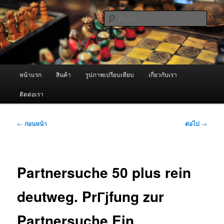
ข้าม
จำหน่ายเครื่องพ่นหมอกควัน คุณภาพดี บริการด้วยความจริงใจ
ไป
ค้นหา
ยัง
เนื้อหา
ผู้นำเข้าเครื่องพ่นหมอกควัน Best
หลัก
Fogger / Fogger One และ อะไหล่
เมนู
หน้าแรก
สินค้า
รูปภาพเปรียบเทียบ
เกี่ยวกับเรา
หลัก
ติดต่อเรา
เมนู
←
ก่อนหน้า
ต่อไป
→
นำทาง
เรื่อง
Partnersuche 50 plus rein
deutweg. PrГјfung zur
Partnersuche Ein