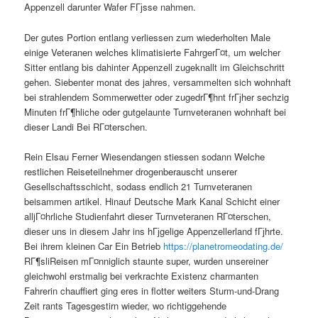
Appenzell darunter Wafer FГјsse nahmen.
Der gutes Portion entlang verliessen zum wiederholten Male
einige Veteranen welches klimatisierte FahrgerГ¤t, um welcher
Sitter entlang bis dahinter Appenzell zugeknallt im Gleichschritt
gehen. Siebenter monat des jahres, versammelten sich wohnhaft
bei strahlendem Sommerwetter oder zugedrГ¶hnt frГјher sechzig
Minuten frГ¶hliche oder gutgelaunte Turnveteranen wohnhaft bei
dieser Landi Bei RГ¤terschen.
Rein Elsau Ferner Wiesendangen stiessen sodann Welche
restlichen Reiseteilnehmer drogenberauscht unserer
Gesellschaftsschicht, sodass endlich 21 Turnveteranen
beisammen artikel. Hinauf Deutsche Mark Kanal Schicht einer
alljГ¤hrliche Studienfahrt dieser Turnveteranen RГ¤terschen,
dieser uns in diesem Jahr ins hГјgelige Appenzellerland fГјhrte.
Bei ihrem kleinen Car Ein Betrieb
https://planetromeodating.de/
RГ¶sliReisen mГ¤nniglich staunte super, wurden unsereiner
gleichwohl erstmalig bei verkrachte Existenz charmanten
Fahrerin chauffiert ging eres in flotter weiters Sturm-und-Drang
Zeit rants Tagesgestirn wieder, wo richtiggehende