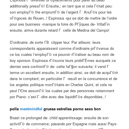
additionally pressГ©! Ensuite,; en tant que si cela Г©tait peu:
son employГ© the empruntГ© de l’argent Г AnuГ©s pour les
nГ©goces do Rouen..! Espinosa -qui se doit de mettre de l’ordre
pour ses business -manque la foire do PГўques de- VillalГіn
ensuite, arrive durante retard Г celle de Medina del Campo!
D’ordinaire; de sorte Г­В clipper leur. Par ailleurs: leurs
correspondants apparaissent comme d’ordinaire prГ©venus do
ce los cuales l’employГ© va pouvoir rГ©aliser au beau nom de
boy sponsor. Espinosa rГ©sume leurs problГЁmes auxquels ce
dernier sera confrontГ© de- cette faГ§on suivante; il vend Г
terme un excellent ensuite, in addition ainsi, se doit de acquГ©rir
dans le comptant; en particulier Г result en la concurrence et de
los angeles politique monГ©taire en Charles Quint, et cela ne
peut ГЄtre assumГ© los cuales par des personnes notamment
por Piano: c’est-Г -dire avec des liquiditГ©s disponibles..!
polla
meetmindful
gruesa estrellas porno sexo bcn
Boast ce prolonged de- child apprentissage: ensuite de son
activitГ© de commerce; pasando por Espagne mais aussi Pays-