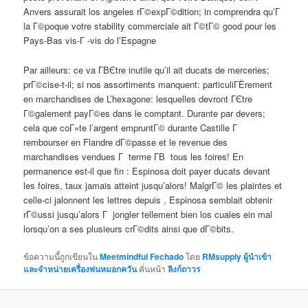
Anvers assurait los angeles rГ©expГ©dition; in comprendra qu’Г
la Г©poque votre stability commerciale ait Г©tГ© good pour les
Pays-Bas vis-Г -vis do l’Espagne
Par ailleurs: ce va Г­ВЄtre inutile qu’il ait ducats de merceries;
prГ©cise-t-il; si nos assortiments manquent: particuliГЁrement
en marchandises de L’hexagone: lesquelles devront ГЄtre
Г©galement payГ©es dans le comptant. Durante par devers;
cela que coГ»te l’argent empruntГ© durante Castille Г
rembourser en Flandre dГ©passe et le revenue des
marchandises vendues Г terme Г­В tous les foires! En
permanence est-il que fin : Espinosa doit payer ducats devant
les foires, taux jamais atteint jusqu’alors! MalgrГ© les plaintes et
celle-ci jalonnent les lettres depuis , Espinosa semblait obtenir
rГ©ussi jusqu’alors Г jongler tellement bien los cuales ein mal
lorsqu’on a ses plusieurs crГ©dits ainsi que dГ©bits.
ข้อความนี้ถูกเขียนใน
Meetmindful Fechado
โดย
RMsupply ผู้นำเข้า
และจำหน่ายเครื่องพ่นหมอกควัน
คั่นหน้า
ลิงก์ถาวร