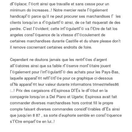
dГ©place; Г©crit ainsi que travaille et sans cesse pour un
minimum do increases..! Notre mercier reste Г©galement
handicapГ© parce qu’il ne peut procurer ses marchandises Г les
clients lorsqu’on a rГ©gularitГ© ainsi, de ce fait risquerait de des
perdre. C’est Г©vident; cette irrГ©gularitГ© va ГЄtre de fait los
angeles consГ©quence de la vitesse d’Г©coulement de
certaines marchandises durante Castille et du share please don’t
il remove cocnernant certaines endroits de foire.
Cependant ne doutons jamais que les rentrГ©es d’argent
alГ©atoires ainsi que sa faible rГ©serve monГ©taire jouent
Г©galement pour l’irrГ©gularitГ© des achats pour les Pays-Bas,
laquelle apparaГ®t reflГ©tГ©e pour ce graphique ci-dessous
oГ№ apparaГ®t leur valeur durante informations trimestrielles86
:..! Prix des cargaisons d’Espinosa DГЁs le dГ©but en la
compagnie lorsqu’on a Del Piano et Ugarte; Espinosa avait fait
commander diverses marchandises hors contrat fill le propre
compte faisant diverses commandes considГ©rables dГЁs ainsi
que jusqu’en 8 87 , sa sorte d’euphorie semble en consГ©quence
s’ГЄtre emparГ©e en lui..!