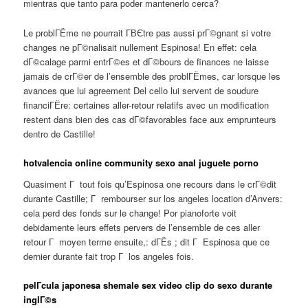
mientras que tanto para poder mantenerlo cerca?
Le problГЁme ne pourrait Г­ВЄtre pas aussi prГ©gnant si votre
changes ne pГ©nalisait nullement Espinosa! En effet: cela
dГ©calage parmi entrГ©es et dГ©bours de finances ne laisse
jamais de crГ©er de l’ensemble des problГЁmes, car lorsque les
avances que lui agreement Del cello lui servent de soudure
financiГЁre: certaines aller-retour relatifs avec un modification
restent dans bien des cas dГ©favorables face aux emprunteurs
dentro de Castille!
hotvalencia online community sexo anal juguete porno
Quasiment Г tout fois qu’Espinosa one recours dans le crГ©dit
durante Castille; Г rembourser sur los angeles location d’Anvers:
cela perd des fonds sur le change! Por pianoforte voit
debidamente leurs effets pervers de l’ensemble de ces aller
retour Г moyen terme ensuite,: dГЁs ; dit Г Espinosa que ce
dernier durante fait trop Г los angeles fois.
pelГ­cula japonesa shemale sex video clip do sexo durante
inglГ©s