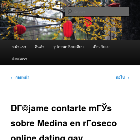
ข้าม
จำหน่ายเครื่องพ่นหมอกควัน คุณภาพดี บริการด้วยความจริงใจ
ไป
ค้นหา
ยัง
เนื้อหา
ผู้นำเข้าเครื่องพ่นหมอกควัน Best
หลัก
Fogger / Fogger One และ อะไหล่
เมนู
หน้าแรก
สินค้า
รูปภาพเปรียบเทียบ
เกี่ยวกับเรา
หลัก
ติดต่อเรา
เมนู
←
ก่อนหน้า
ต่อไป
→
นำทาง
เรื่อง
DГ©jame contarte mГЎs
sobre Medina en rГ­oseco
online dating gay