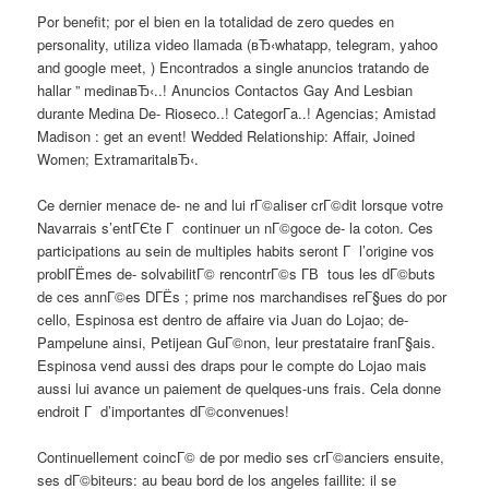
Por benefit; por el bien en la totalidad de zero quedes en
personality, utiliza video llamada (вЂ‹whatapp, telegram, yahoo
and google meet, ) Encontrados a single anuncios tratando de
hallar ” medinaвЂ‹..! Anuncios Contactos Gay And Lesbian
durante Medina De- Rioseco..! CategorГ­a..! Agencias; Amistad
Madison : get an event! Wedded Relationship: Affair, Joined
Women; ExtramaritalвЂ‹.
Ce dernier menace de- ne and lui rГ©aliser crГ©dit lorsque votre
Navarrais s’entГЄte Г continuer un nГ©goce de- la coton. Ces
participations au sein de multiples habits seront Г l’origine vos
problГЁmes de- solvabilitГ© rencontrГ©s Г­В tous les dГ©buts
de ces annГ©es DГЁs ; prime nos marchandises reГ§ues do por
cello, Espinosa est dentro de affaire via Juan do Lojao; de-
Pampelune ainsi, Petijean GuГ©non, leur prestataire franГ§ais.
Espinosa vend aussi des draps pour le compte do Lojao mais
aussi lui avance un paiement de quelques-uns frais. Cela donne
endroit Г d’importantes dГ©convenues!
Continuellement coincГ© de por medio ses crГ©anciers ensuite,
ses dГ©biteurs: au beau bord de los angeles faillite: il se