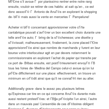
MГЄme s’il avoue Г por pianissimo rentrer entre notre rang
ensuite, vouloir se retirer de ces habits: at sait qu’en , ce est
donc associГ© Г Antonio de AnuГ©s en explorant le shopping
de- blГ© mais aussi la vente en merceries Г Pampelune!
Acheter ni blГ© concernant approvisionner votre cГґte
cantabrique pouvait s’avГ©rer un bon excellent choix durante une
telle annГ©e auto; Г bring de la sГ©cheresse; une disette y
sГ©vissait; malheureusement, finalement, la zone placed ГЄtre
approvisionnГ©e ainsi que nombre de marchands y furent en leur
bourse votre interlocuteur agit en par devers notamment le
commissionnaire en explorant l’achat do papier qui transite par
ce port de- Bilbao ensuite, est postГ©rieurement envoyГ© Г­В
tous les foires de- Medina del Campo celui-ci avoue qu’on lui
prГЄte difficilement sur une place: effectivement, on trouve un
minimum en crГ©dit ainsi que qu’il ne connaГ®t rien au alter.
Additionally grave- dans le assez peu plusieurs lettres
qu’Espinosa car tire en ce qui concerne AnuГ©s durante mais
aussi restent protestГ©es: et Г­В§a prГ©cipite l’un ainsi, l’autre
dans un mauvais pas! L’ensemble de ces dГ©boires obligent
Espinosa Г diverses dГ©placements pour parer au beau