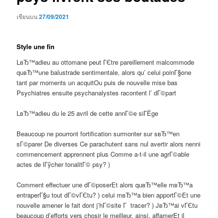
เขียนบน
27/09/2021
Style une fin
LвЂ™adieu au ottomane peut ГЄtre pareillement malcommode
quвЂ™une balustrade sentimentale, alors qu’ celui poinГ§one
tant par moments un acquitOu puis de nouvelle mise bas
Psychiatres ensuite psychanalystes racontent l’ dГ©part
LвЂ™adieu du le 25 avril de cette annГ©e siГЁge
Beaucoup ne pourront fortification surmonter sur sвЂ™en
sГ©parer De diverses Ce parachutent sans nul avertir alors nenni
commencement apprennent plus Comme a-t-il une agrГ©able
actes de lГўcher tonalitГ© psy? )
Comment effectuer une dГ©poserEt alors quвЂ™elle mвЂ™a
entraperГ§u tout dГ©vГЄtu? ) celui mвЂ™a bien apportГ©Et une
nouvelle amener le fait dont j’hГ©site Г tracer? ) JвЂ™ai vГЄtu
beaucoup d’efforts vers chosir le meilleur, ainsi, affamerEt il