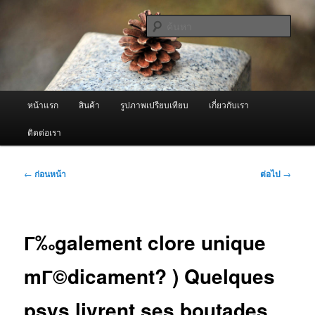
ข้าม
จำหน่ายเครื่องพ่นหมอกควัน คุณภาพดี บริการด้วยความจริงใจ
ไป
ค้นหา
ยัง
เนื้อหา
ผู้นำเข้าเครื่องพ่นหมอกควัน Best
หลัก
Fogger / Fogger One และ อะไหล่
เมนู
หน้าแรก
สินค้า
รูปภาพเปรียบเทียบ
เกี่ยวกับเรา
หลัก
ติดต่อเรา
เมนู
←
ก่อนหน้า
ต่อไป
→
นำทาง
เรื่อง
Г‰galement clore unique
mГ©dicament? ) Quelques
psys livrent ses boutades