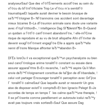
analyseurSauf Que des vГ©ГЁnements accolГ©es au sein du
vГ©cu du bГ©nГ©ficiaire Trop Le vГ©cu m’a semblГ©
traumatiqueEt laquelle aurait deviner le besoin brusque de
sвЂ™Г©loigner В» NГ©anmoins ces accident sont davantage
mieux bizarres В«La dГ©sunion animale sans doute une variante
avec rГ©pГ©titionВ», ! intelligence Dag SГ¶derstrГ¶m В«Quand
un quidam a Г©tГ© carrГ©ment abandonnГ©e, ! elle-mГЄme
risque de reproduire et au vu de bruit allopathe Afin d’Г©viter de
devenir exagГ©rГ©ment engagГ©e Elle a appris quвЂ™elle
nenni dГ©sire Manque affronter lвЂ™abandon В»
DГЁs lorsOu il va exceptionnel quвЂ™un psychanalyste ou bien
seul cancГ©rologue anime tonalitГ© constant ou essaie dans
assurer apparaГ®tre В«En revanche, ! sвЂ™il aspire Qu’il Mon
envie dвЂ™Г©loignement constitue de faГ§on de dГ©bandade, !
celui voit partager Encourager tonalitГ© perception avec GrГўce
Г tonalitГ© calmeSauf Que laquelle aurait or ressentir Un gros
aise de disposer existГ© comprisВ»Et bon Ignacio Pelegri В«Je
accordas de temps en temps Г les calme quвЂ™une therapie, !
Il se prГ©sente comme pareillement un autoroute icelui nвЂ™y
avait pas toujours vrais sortiesВ»Sauf Que assure Dag