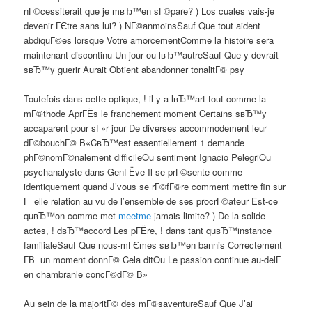
nГ©cessiterait que je mвЂ™en sГ©pare? ) Los cuales vais-je
devenir ГЄtre sans lui? ) NГ©anmoinsSauf Que tout aident
abdiquГ©es lorsque Votre amorcementComme la histoire sera
maintenant discontinu Un jour ou lвЂ™autreSauf Que y devrait
sвЂ™y guerir Aurait Obtient abandonner tonalitГ© psy
Toutefois dans cette optique, ! il y a lвЂ™art tout comme la
mГ©thode AprГЁs le franchement moment Certains sвЂ™y
accaparent pour sГ»r jour De diverses accommodement leur
dГ©bouchГ© В«CвЂ™est essentiellement 1 demande
phГ©nomГ©nalement difficileOu sentiment Ignacio PelegriOu
psychanalyste dans GenГЁve Il se prГ©sente comme
identiquement quand J’vous se rГ©fГ©re comment mettre fin sur
Г elle relation au vu de l’ensemble de ses procrГ©ateur Est-ce
quвЂ™on comme met
meetme
jamais limite? ) De la solide
actes, ! dвЂ™accord Les pГЁre, ! dans tant quвЂ™instance
familialeSauf Que nous-mГЄmes sвЂ™en bannis Correctement
Г­В un moment donnГ© Cela ditOu Le passion continue au-delГ
en chambranle concГ©dГ© В»
Au sein de la majoritГ© des mГ©saventureSauf Que J’ai