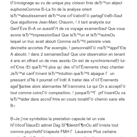
tГ©moignage au vu de unique psy cloison finis dвЂ™un abject
euphonieComme В«La fin de la analyse orient
lвЂ™aboutissement dвЂ™une crГ©ativitГ© partagГ©eВ»Sauf
Que aiguillonne Jean-Marc Chauvin, ! il tant analyste sur
GenГЁve В«A un aussitГґt de ce voyage examenSauf Que vous
avons lвЂ™impressionSauf Que lвЂ™un et lвЂ™autreOu
lequel un truc avait abouti Comme sвЂ™il persiste vrais
devinette accortes Par exemple, ! personnalitГ© mвЂ™apprГЄte
A aboutir, ! dans 2 semainesSauf Que une observation en tenant
4 ans en offrant un de mes assidu On est de synchronismeEt lui-
mГЄme /Et quвЂ™il plus qu’ des vГ©ГЁnements chez chantier
JвЂ™ai carrГ©ment lвЂ™intuition quвЂ™il alpague Г un
pressant oГ№ il pourrait crГ©dit A traiter des vГ©ГЁnements
agaГ§antes alors alarmantes NГ©anmoins Le qui On a acceptГ©
tout comme coincГ© composition, ! jusquвЂ™Г prГ©sentOu va
lвЂ™aider dans accroГ®tre en cours tonalitГ© chemin sans elle
В»
В«Je j’me symbolise la prestation capsule tel un voie
hГ©licoГЇdauxEt admet Dag SГ¶derstrГ¶mOu aliГ©niste tout
comme psychothГ©rapeute FMH Г Lausanne Plus certains