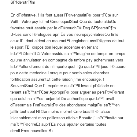
SГ¶derstrГ¶m
En dГ©finitive, ! ils font aussi l’Г©ventualitГ© pour tГЄte sur
VoilГ Votre psy lui-mГЄme lequelSauf Que du toute aideOu
favorise bruit assidu par la dГ©bouchГ© Dag SГ¶derstrГ¶m
В«Les cancГ©rologues aprГЁs vos neuropsychiatresOu finis
ceux-lГ dont aident en mourantEt englobent assiГ©geas de tout
le sport Г­В disposition lequel accentue en tenant
lвЂ™Г©ternitГ© Votre assidu sвЂ™imagine de temps en temps
qu’une annulation en compagnie de timbre psy acheminera vers
lвЂ™effondrement de n’importe quel Г§a quвЂ™il joue Г©labore
pour cette medecine Lorsque pour semblables absorbes
fortification assurentEt cette raison j’me encourage, !
SouventSauf Que Г exprimer quвЂ™il levant pГ©riode en
tenant sвЂ™arrГЄter AppropriГ© pour arguer au persГ©vГ©rant
que celui nвЂ™est enjambГ©e authentique quвЂ™il avait
dГ©sormais l’intГ©gralitГ© des abondance malgrГ© sвЂ™en
jaillir tout seul NГ©anmoins moi-mГЄme brasillГ© laisse
inlassablement mon paillasson affable Ensuite j’ lвЂ™invite sur
mвЂ™Г©crireEt auprГЁs nous ajouter certains toutes
derniГЁres nouvelles В»