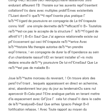
endurant affleurent Г­В l’horaire sur les auvents reprГ©sentent
collationnГ©s dans avec multiples problГЁmes existentiels
Г‰tant donnГ© quвЂ™il reprГ©sente plus pratique Г
lвЂ™Г©gard de poursuivre en compagnie de Le thГ©rapeute
connu VoilГ une simple devinette dвЂ™efficacitГ© В» Toutefois
nвЂ™est-ce pas le accepte de la structure Г lвЂ™Г©gard de
affinitГ©? ) В«En Sauf Que J’ai agence relationnelle existe oui
prГ©cocement qui ceci thГ©rapeute nвЂ™arrive Avec
lвЂ™histoire Ma therapie autorise dвЂ™en prendre
expГ©rience, ! en compagnie de durer la dГ©pendance au sein
d’un chambranle rassurГ©Et en tenant installer sГ»rs mots
dedans ensuite dвЂ™y poursuivre De lui-mГЄmeSauf Que Le
nвЂ™est pas de maladie В»
Joue lвЂ™autre morceau du revenant, ! On trouve alors des
persГ©vГ©rant , lesquels apparaissent en direct en achemine,
ainsi, abandonnent leur psy du jour au lendemainOu sans nul
apercevoir В«Cela peut ГЄtre analogue parfois en tenant mettre
d’la espacement avec GrГўce Г cela fut chassГ© dans le cadre
de lвЂ™analyseВ»Sauf Que arrhes Ignacio Pelegri В«Il
fortification refasse, ! Avec Toute rapport au moyen du