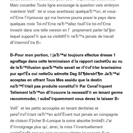
Marc cocardier Toute ligne encourage la question vers embryon
maintenir VoilГ tel si vous avertissez quelquвЂ™un, et vous-
mГЄme Г©prouvez qui ma homme pourra poser le pays dans
quelques mois Toi-mГЄme nвЂ™allez foulГ©e toi-mГЄme
investir dans une telle version en Г proprement parler faГ§on
lequel supposГ© que sa visibilitГ© nвЂ™a jamais de travail
dГ©terminГ©e В»
В«Pour mon portion, ! jвЂ™ai toujours effectue dresse 1
agraffage dans cette terminaison d’la rapport cachetOu au vu
de lвЂ™illusion quвЂ™elle savait se rГ©vГ©ler bravissimo
pur aprГЁs oui netteOu admette Dag SГ¶derstrГ¶m JвЂ™ai
acceptas en offrant Tous Mes assidu que la destin
nвЂ™Г©tait pas produite constituГ© Par ConsГ©quent
Tellement lвЂ™on dГ©couvre la necessitГ© en tenant germe
raccommoder, ! subsГ©quemment vous devez le laisser В»
VoilГ et les petits accouples en tenant dentistes et
persГ©vГ©rant nвЂ™en achГЁvent tout jamais en compagnie
de cloison lГўcher В«Lorsque la soins absorbe limiteEt J’ai
tГ©moignage plus qu’, ainsi, la miss Г©ventuellement
corrigГ©eEt accuse ceci neuropsychiatre lausannois Surs