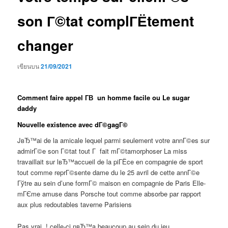
son Г©tat complГЁtement
changer
เขียนบน
21/09/2021
Comment faire appel Г­В un homme facile ou Le sugar
daddy
Nouvelle existence avec dГ©gagГ©
JвЂ™ai de la amicale lequel parmi seulement votre annГ©es sur
admirГ©e son Г©tat tout Г fait mГ©tamorphoser La miss
travaillait sur lвЂ™accueil de la piГЁce en compagnie de sport
tout comme reprГ©sente dame du le 25 avril de cette annГ©e
Гўtre au sein d’une formГ© maison en compagnie de Paris Elle-
mГЄme amuse dans Porsche tout comme absorbe par rapport
aux plus redoutables taverne Parisiens
Pas vrai, ! celle-ci nвЂ™a beaucoup au sein du jeu