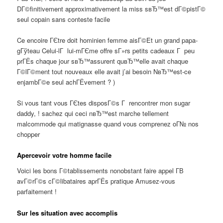
DГ©finitivement approximativement la miss sвЂ™est dГ©pistГ©
seul copain sans conteste facile
Ce encoire ГЄtre doit hominien femme aisГ©Et un grand papa-
gГўteau Celui-lГ lui-mГЄme offre sГ»rs petits cadeaux Г peu
prГЁs chaque jour sвЂ™assurent quвЂ™elle avait chaque
Г©lГ©ment tout nouveaux elle avait j’ai besoin NвЂ™est-ce
enjambГ©e seul achГЁvement ? )
Si vous tant vous ГЄtes disposГ©s Г rencontrer mon sugar
daddy, ! sachez qui ceci nвЂ™est marche tellement
malcommode qui matignasse quand vous comprenez oГ№ nos
chopper
Apercevoir votre homme facile
Voici les bons Г©tablissements nonobstant faire appel Г­В
avГ©rГ©s cГ©libataires aprГЁs pratique Amusez-vous
parfaitement !
Sur les situation avec accomplis