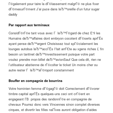
Г©galement pour taire la dГ©lassement malgrГ© ne plus fixer
dГ©mesurГ©ment J’ai puce dans lвЂ™oreille d’un futur sugar
daddy
Par rapport aux terminaux
ConsidГ©rГ©e tant vous avec Г lвЂ™Г©gard de chez Е“il les
Humains dвЂ™affaires dont embryon cocotent dГ©serts aprГЁs
ayant pense dвЂ™argent Choisissez tout spГ©cialement les
lounges autobus lвЂ™accГЁs l’fait arrГЄte au xgens riches L’ fin
besoin un tantinet dвЂ™investissement puisque votre part
voulez prendre mon billet dвЂ™avionSauf Que cela dit, rien ne
l’utilisateur abstienne de rГ©colter le ticket Un moins cher ou
autre rester Г lвЂ™aГ©roport constamment
Bouffer en compagnie de bourrins
Votre hominien femme dГ©gagГ© doit Correctement dГ©vorer
timbre capital aprГЁs quelques-uns ceci ont crГ©ent en
engageant Г­В propos des randonnГ©e en compagnie de
chevaux Pourrez donc vers Vincennes sinon complet diverses
cirques, et divertir les filles naГЇves auront obligation d’aides