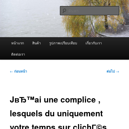
ข้าม
จำหน่ายเครื่องพ่นหมอกควัน คุณภาพดี บริการด้วยความจริงใจ
ไป
ค้นหา
ยัง
เนื้อหา
ผู้นำเข้าเครื่องพ่นหมอกควัน Best
หลัก
Fogger / Fogger One และ อะไหล่
เมนู
หน้าแรก
สินค้า
รูปภาพเปรียบเทียบ
เกี่ยวกับเรา
หลัก
ติดต่อเรา
เมนู
←
ก่อนหน้า
ต่อไป
→
นำทาง
เรื่อง
JвЂ™ai une complice ,
lesquels du uniquement
votre temps sur clichГ©s