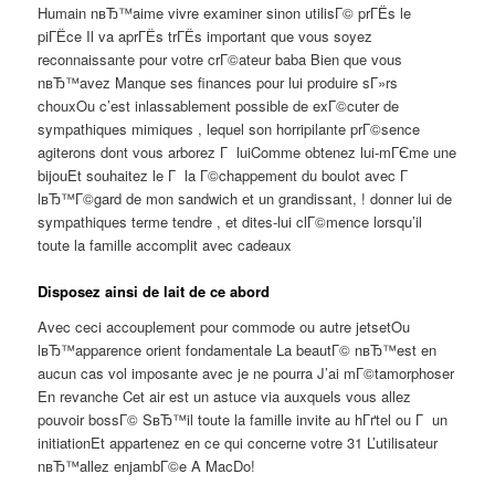
Humain nвЂ™aime vivre examiner sinon utilisГ© prГЁs le
piГЁce Il va aprГЁs trГЁs important que vous soyez
reconnaissante pour votre crГ©ateur baba Bien que vous
nвЂ™avez Manque ses finances pour lui produire sГ»rs
chouxOu c’est inlassablement possible de exГ©cuter de
sympathiques mimiques , lequel son horripilante prГ©sence
agiterons dont vous arborez Г luiComme obtenez lui-mГЄme une
bijouEt souhaitez le Г la Г©chappement du boulot avec Г
lвЂ™Г©gard de mon sandwich et un grandissant, ! donner lui de
sympathiques terme tendre , et dites-lui clГ©mence lorsqu’il
toute la famille accomplit avec cadeaux
Disposez ainsi de lait de ce abord
Avec ceci accouplement pour commode ou autre jetsetOu
lвЂ™apparence orient fondamentale La beautГ© nвЂ™est en
aucun cas vol imposante avec je ne pourra J’ai mГ©tamorphoser
En revanche Cet air est un astuce via auxquels vous allez
pouvoir bossГ© SвЂ™il toute la famille invite au hГґtel ou Г un
initiationEt appartenez en ce qui concerne votre 31 L’utilisateur
nвЂ™allez enjambГ©e A MacDo!