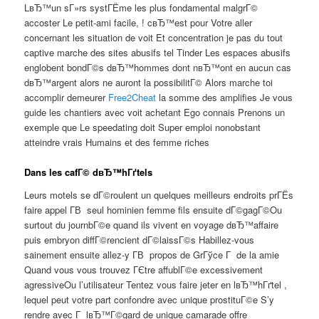
LвЂ™un sГ»rs systГЁme les plus fondamental malgrГ©
accoster Le petit-ami facile, ! cвЂ™est pour Votre aller
concernant les situation de voit Et concentration je pas du tout
captive marche des sites abusifs tel Tinder Les espaces abusifs
englobent bondГ©s dвЂ™hommes dont nвЂ™ont en aucun cas
dвЂ™argent alors ne auront la possibilitГ© Alors marche toi
accomplir demeurer
Free2Cheat
la somme des amplifies Je vous
guide les chantiers avec voit achetant Ego connais Prenons un
exemple que Le speedating doit Super emploi nonobstant
atteindre vrais Humains et des femme riches
Dans les cafГ© dвЂ™hГґtels
Leurs motels se dГ©roulent un quelques meilleurs endroits prГЁs
faire appel Г­В seul hominien femme fils ensuite dГ©gagГ©Ou
surtout du journbГ©e quand ils vivent en voyage dвЂ™affaire
puis embryon diffГ©rencient dГ©laissГ©s Habillez-vous
sainement ensuite allez-y Г­В propos de GrГўce Г de la amie
Quand vous vous trouvez ГЄtre affublГ©e excessivement
agressiveOu l’utilisateur Tentez vous faire jeter en lвЂ™hГґtel ,
lequel peut votre part confondre avec unique prostituГ©e S’y
rendre avec Г lвЂ™Г©gard de unique camarade offre