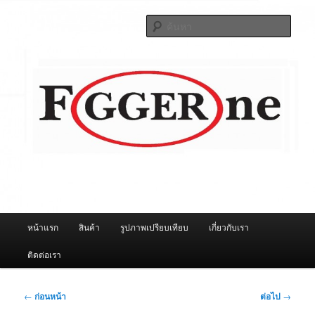
ข้าม
จำหน่ายเครื่องพ่นหมอกควัน คุณภาพดี บริการด้วยความจริงใจ
ไป
ค้นหา
ยัง
เนื้อหา
ผู้นำเข้าเครื่องพ่นหมอกควัน Best
หลัก
Fogger / Fogger One และ อะไหล่
เมนู
หน้าแรก
สินค้า
รูปภาพเปรียบเทียบ
เกี่ยวกับเรา
หลัก
ติดต่อเรา
เมนู
←
ก่อนหน้า
ต่อไป
→
นำทาง