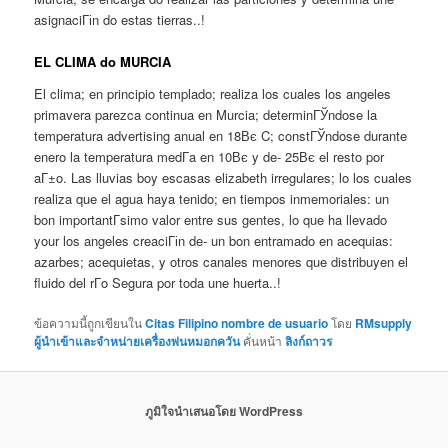
asignaciГіn do estas tierras..!
EL CLIMA do MURCIA
El clima; en principio templado; realiza los cuales los angeles
primavera parezca continua en Murcia; determinГЎndose la
temperatura advertising anual en 18Вє C; constГЎndose durante
enero la temperatura medГ­a en 10Вє y de- 25Вє el resto por
aГ±o. Las lluvias boy escasas elizabeth irregulares; lo los cuales
realiza que el agua haya tenido; en tiempos inmemoriales: un
bon importantГ­simo valor entre sus gentes, lo que ha llevado
your los angeles creaciГіn de- un bon entramado en acequias:
azarbes; acequietas, y otros canales menores que distribuyen el
fluido del rГ­o Segura por toda une huerta..!
ข้อความนี้ถูกเขียนใน
Citas Filipino nombre de usuario
โดย
RMsupply
ผู้นำเข้าและจำหน่ายเครื่องพ่นหมอกควัน
คั่นหน้า
ลิงก์ถาวร
ภูมิใจนำเสนอโดย WordPress