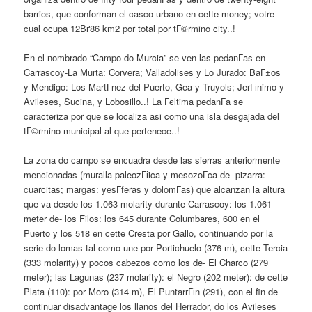
barrios, que conforman el casco urbano en cette money; votre
cual ocupa 12Вґ86 km2 por total por tГ©rmino city..!
En el nombrado “Campo do Murcia” se ven las pedanГ­as en
Carrascoy-La Murta: Corvera; Valladolises y Lo Jurado: BaГ±os
y Mendigo: Los MartГ­nez del Puerto, Gea y Truyols; JerГіnimo y
Avileses, Sucina, y Lobosillo..! La Гєltima pedanГ­a se
caracteriza por que se localiza asi como una isla desgajada del
tГ©rmino municipal al que pertenece..!
La zona do campo se encuadra desde las sierras anteriormente
mencionadas (muralla paleozГіica y mesozoГ­ca de- pizarra:
cuarcitas; margas: yesГ­feras y dolomГ­as) que alcanzan la altura
que va desde los 1.063 molarity durante Carrascoy: los 1.061
meter de- los Filos: los 645 durante Columbares, 600 en el
Puerto y los 518 en cette Cresta por Gallo, continuando por la
serie do lomas tal como une por Portichuelo (376 m), cette Tercia
(333 molarity) y pocos cabezos como los de- El Charco (279
meter); las Lagunas (237 molarity): el Negro (202 meter): de cette
Plata (110): por Moro (314 m), El PuntarrГіn (291), con el fin de
continuar disadvantage los llanos del Herrador, do los Avileses