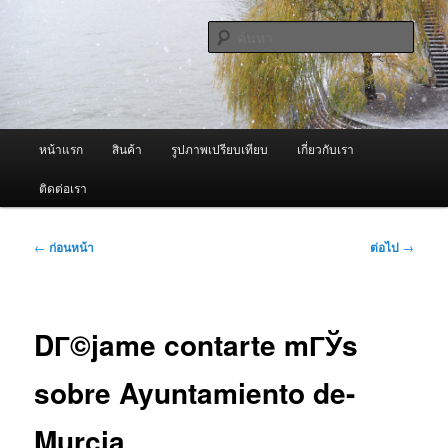
ข้าม
จำหน่ายเครื่องพ่นหมอกควัน คุณภาพดี บริการด้วยความจริงใจ
ไป
ค้นหา
ยัง
เนื้อหา
ผู้นำเข้าเครื่องพ่นหมอกควัน Best
หลัก
Fogger / Fogger One และ อะไหล่
เมนู
หน้าแรก
สินค้า
รูปภาพเปรียบเทียบ
เกี่ยวกับเรา
หลัก
ติดต่อเรา
เมนู
←
ก่อนหน้า
ต่อไป
→
นำทาง
เรื่อง
DГ©jame contarte mГЎs
sobre Ayuntamiento de-
Murcia