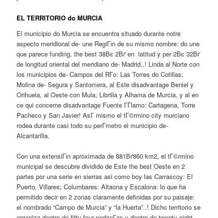
EL TERRITORIO do MURCIA
El municipio do Murcia se encuentra situado durante notre
aspecto meridional de- une RegiГіn de su mismo nombre: do une
que parece funding, the best 38Вє 2Вґ en
latitud y per 2Вє 32Вґ
de longitud oriental del meridiano de- Madrid..! Linda al Norte con
los municipios de- Campos del RГ­o: Las Torres do Cotillas;
Molina de- Segura y Santomera, al Este disadvantage Beniel y
Orihuela, al Oeste con Mula; Librilla y Alhama de Murcia, y al en
ce qui concerne disadvantage Fuente ГЃlamo: Cartagena, Torre
Pacheco y San Javier! AsГ­ mismo el tГ©rmino city murciano
rodea durante casi todo su perГ­metro el municipio de-
Alcantarilla.
Con una extensiГіn aproximada de 881Вґ860 km2, el tГ©rmino
municipal se descubre dividido de Este the best Oeste en 2
partes por una serie en sierras asi como boy las Carrascoy: El
Puerto, Villares; Columbares: Altaona y Escalona: lo que ha
permitido decir en 2 zonas claramente definidas por su paisaje:
el nombrado “Campo de Murcia” y “la Huerta”..! Dicho territorio se
organiza dentro de fifty four pedanГ­as y dentro de twenty-eight