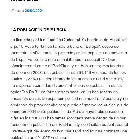
เขียนบน
20/09/2021
LA POBLACIГ“N DE MURCIA
La llamada por Unamuno “la Ciudad mГЎs huertana de EspaГ±a”
y por I. Reverte “la huerta mas urbana en Europa”, ocupa de
momento el sГ©timo sitio pasando por las capitales en provincia
do EspaГ±a por nГєmero en habitantes, reconociГ©ndose
oficialmente durante el PadrГіn city en Habitantes; rectificado a-1
de enero de 2003; una poblaciГіn de 391.146 vecinos, de los los
cuales 172.949 residen dentro de los angeles ciudad y 218.197
se dispersan parmi los diversos nГєcleos do poblaciГіn do las
pedanГ­as Г®Вї; do forma diseminada, en un bon rosario en
casas los cuales se esparcen por toda su huerta..!
Absolutely no
obstante: do proceder oficiosa; puede afirmarse los cuales a-1 do
enero en 2004 cette poblaciГіn do Murcia haya sobrepasado la
cifra en los 400.000 habitantes (concretamente dentro de un bon
recuento en poblaciГіn del PadrГіn city do Habitantes realizado el
twenty-eight de- enero do two thousand and four se constata una
poblaciГіn en 401.067 vecinos).