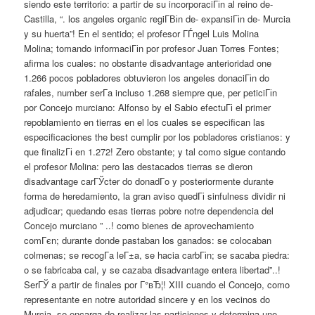
siendo este territorio: a partir de su incorporaciГіn al reino de-
Castilla, “. los angeles organic regiГ­Віn de- expansiГіn de- Murcia
y su huerta”! En el sentido; el profesor ГЃngel Luis Molina
Molina; tomando informaciГіn por profesor Juan Torres Fontes;
afirma los cuales: no obstante disadvantage anterioridad one
1.266 pocos pobladores obtuvieron los angeles donaciГіn do
rafales, number serГ­a incluso 1.268 siempre que, per peticiГіn
por Concejo murciano: Alfonso by el Sabio efectuГі el primer
repoblamiento en tierras en el los cuales se especifican las
especificaciones the best cumplir por los pobladores cristianos: y
que finalizГі en 1.272! Zero obstante; y tal como sigue contando
el profesor Molina: pero las destacados tierras se dieron
disadvantage carГЎcter do donadГ­o y posteriormente durante
forma de heredamiento, la gran aviso quedГі sinfulness dividir ni
adjudicar; quedando esas tierras pobre notre dependencia del
Concejo murciano ” ..! como bienes de aprovechamiento
comГєn; durante donde pastaban los ganados: se colocaban
colmenas; se recogГ­a leГ±a, se hacia carbГіn; se sacaba piedra:
o se fabricaba cal, y se cazaba disadvantage entera libertad”..!
SerГЎ a partir de finales por Г°вЂ¦! XIII cuando el Concejo, como
representante en notre autoridad sincere y en los vecinos do
Murcia, se encarga do realizar las particiones y determina une