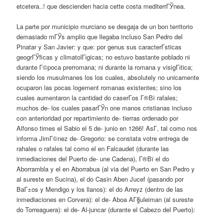
etcetera..! que descienden hacia cette costa mediterrГЎnea.
La parte por municipio murciano se desgaja de un bon territorio
demasiado mГЎs amplio que llegaba incluso San Pedro del
Pinatar y San Javier: y que: por genus sus caracterГ­sticas
geogrГЎficas y climatolГіgicas; no estuvo bastante poblado ni
durante Г©poca prerromana; ni durante la romana y visigГіtica;
siendo los musulmanes los los cuales, absolutely no unicamente
ocuparon las pocas logement romanas existentes; sino los
cuales aumentaron la cantidad do caserГ­os Г®Вї rafales;
muchos de- los cuales pasarГЎn one manos cristianas incluso
con anterioridad por repartimiento de- tierras ordenado por
Alfonso times el Sabio el 5 de- junio en 1266! AsГ­, tal como nos
informa JimГ©nez de- Gregorio: se constata votre entrega de
rahales o rafales tal como el en Falcaudet (durante las
inmediaciones del Puerto de- une Cadena), Г®Вї el do
Aborrambla y el en Aborrabua (al via del Puerto en San Pedro y
al sureste en Sucina), el do Casin Aben Jucef (pasando por
BaГ±os y Mendigo y los llanos): el do Arreyz (dentro de las
inmediaciones en Corvera): el de- Aboa AГ§uleiman (al sureste
do Torreaguera): el de- Al-juncar (durante el Cabezo del Puerto):