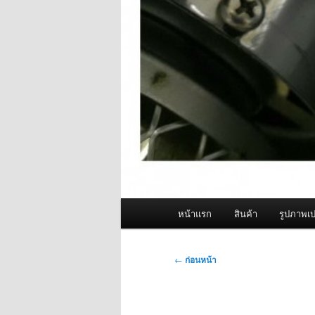
เมนู
หน้าแรก
สินค้า
รูปภาพเป
หลัก
เมนู
←
ก่อนหน้า
นำทาง
เรื่อง