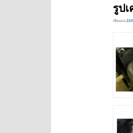
รูปเ
เขียนบน
22/