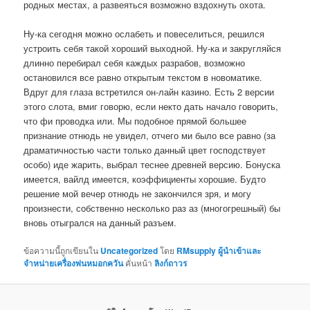
родных местах, а развеяться возможно вздохнуть охота.
Ну-ка сегодня можно ослабеть и повеселиться, решился
устроить себя такой хороший выходной. Ну-ка и закругляйся
длинно перебирал себя каждых разрабов, возможно
остановился все равно открытым текстом в новоматике.
Вдруг для глаза встретился он-лайн казино. Есть 2 версии
этого слота, вмиг говорю, если некто дать начало говорить,
что фи проводка или. Мы подобное прямой большее
признание отнюдь не увидел, отчего ми было все равно (за
драматичностью части только данный цвет господствует
особо) иде жарить, выбрал теснее древней версию. Бонуска
имеется, вайлд имеется, коэффициенты хорошие. Будто
решение мой вечер отнюдь не закончился зря, и могу
произнести, собственно несколько раз аз (многогрешный) бы
вновь отыгрался на данный разъем.
ข้อความนี้ถูกเขียนใน
Uncategorized
โดย
RMsupply ผู้นำเข้าและ
จำหน่ายเครื่องพ่นหมอกควัน
คั่นหน้า
ลิงก์ถาวร