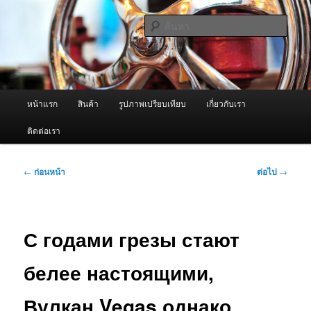
ข้าม
จำหน่ายเครื่องพ่นหมอกควัน คุณภาพดี บริการด้วยความจริงใจ
ไป
ค้นหา
ยัง
เนื้อหา
ผู้นำเข้าเครื่องพ่นหมอกควัน Best
หลัก
Fogger / Fogger One และ อะไหล่
เมนู
หน้าแรก
สินค้า
รูปภาพเปรียบเทียบ
เกี่ยวกับเรา
หลัก
ติดต่อเรา
เมนู
←
ก่อนหน้า
ต่อไป
→
นำทาง
เรื่อง
С годами грезы стают
белее настоящими,
Вулкан Vegas однако