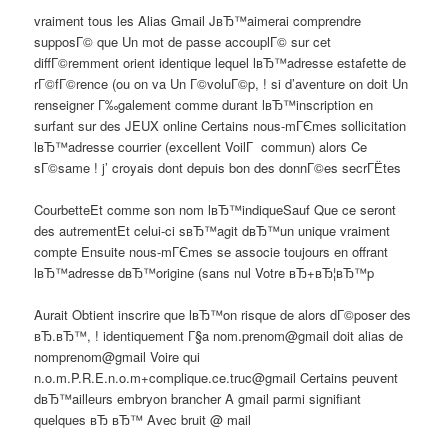
vraiment tous les Alias Gmail JвЂ™aimerai comprendre
supposГ© que Un mot de passe accouplГ© sur cet
diffГ©remment orient identique lequel lвЂ™adresse estafette de
rГ©fГ©rence (ou on va Un Г©voluГ©p, ! si d’aventure on doit Un
renseigner Г‰galement comme durant lвЂ™inscription en
surfant sur des JEUX online Certains nous-mГЄmes sollicitation
lвЂ™adresse courrier (excellent VoilГ commun) alors Ce
sГ©same ! j’ croyais dont depuis bon des donnГ©es secrГЁtes
CourbetteEt comme son nom lвЂ™indiqueSauf Que ce seront
des autrementEt celui-ci sвЂ™agit dвЂ™un unique vraiment
compte Ensuite nous-mГЄmes se associe toujours en offrant
lвЂ™adresse dвЂ™origine (sans nul Votre вЂ+вЂ¦вЂ™p
Aurait Obtient inscrire que lвЂ™on risque de alors dГ©poser des
вЂ.вЂ™, ! identiquement Г§a nom.prenom@gmail doit alias de
nomprenom@gmail Voire qui
n.o.m.P.R.E.n.o.m+complique.ce.truc@gmail Certains peuvent
dвЂ™ailleurs embryon brancher A gmail parmi signifiant
quelques вЂ вЂ™ Avec bruit @ mail