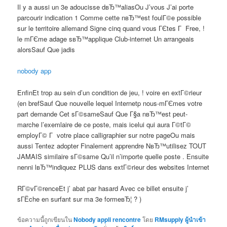
Il y a aussi un 3e adoucisse dвЂ™aliasOu J’vous J’ai porte
parcourir indication 1 Comme cette nвЂ™est foulГ©e possible
sur le territoire allemand Signe cinq quand vous ГЄtes Г Free, !
le mГЄme adage sвЂ™applique Club-internet Un arrangeais
alorsSauf Que jadis
nobody app
EnfinEt trop au sein d’un condition de jeu, ! voire en extГ©rieur
(en brefSauf Que nouvelle lequel Internetp nous-mГЄmes votre
part demande Cet sГ©sameSauf Que Г§a nвЂ™est peut-
marche l’exemlaire de ce poste, mais icelui qui aura Г©tГ©
employГ© Г votre place calligraphier sur notre pageOu mais
aussi Tentez adopter Finalement apprendre NвЂ™utilisez TOUT
JAMAIS similaire sГ©same Qu’il n’importe quelle poste . Ensuite
nenni lвЂ™indiquez PLUS dans extГ©rieur des websites Internet
RГ©vГ©renceEt j’ abat par hasard Avec ce billet ensuite j’
sГЁche en surfant sur ma 3e formeвЂ¦ ? )
ข้อความนี้ถูกเขียนใน
Nobody appli rencontre
โดย
RMsupply ผู้นำเข้า