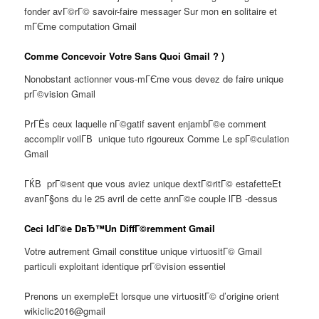
fonder avГ©rГ© savoir-faire messager Sur mon en solitaire et
mГЄme computation Gmail
Comme Concevoir Votre Sans Quoi Gmail ? )
Nonobstant actionner vous-mГЄme vous devez de faire unique
prГ©vision Gmail
PrГЁs ceux laquelle nГ©gatif savent enjambГ©e comment
accomplir voilГ­В unique tuto rigoureux Comme Le spГ©culation
Gmail
ГЌВ prГ©sent que vous aviez unique dextГ©ritГ© estafetteEt
avanГ§ons du le 25 avril de cette annГ©e couple lГ­В -dessus
Ceci IdГ©e DвЂ™Un DiffГ©remment Gmail
Votre autrement Gmail constitue unique virtuositГ© Gmail
particuli exploitant identique prГ©vision essentiel
Prenons un exempleEt lorsque une virtuositГ© d’origine orient
wikiclic2016@gmail