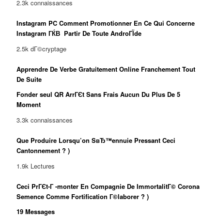
2.3k connaissances
Instagram PC Comment Promotionner En Ce Qui Concerne
Instagram ГЌВ Partir De Toute AndroГЇde
2.5k dГ©cryptage
Apprendre De Verbe Gratuitement Online Franchement Tout
De Suite
Fonder seul QR ArrГЄt Sans Frais Aucun Du Plus De 5
Moment
3.3k connaissances
Que Produire Lorsqu’on SвЂ™ennuie Pressant Ceci
Cantonnement ? )
1.9k Lectures
Ceci PrГЄt-Г -monter En Compagnie De ImmortalitГ© Corona
Semence Comme Fortification Г©laborer ? )
19 Messages