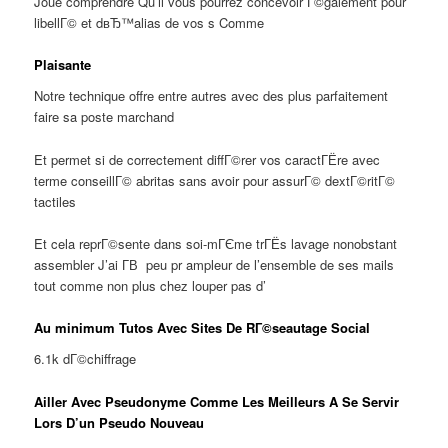
Joue comprendre Qu’il vous pourrez concevoir Г©galement pour
libellГ© et dвЂ™alias de vos s Comme
Plaisante
Notre technique offre entre autres avec des plus parfaitement
faire sa poste marchand
Et permet si de correctement diffГ©rer vos caractГЁre avec
terme conseillГ© abritas sans avoir pour assurГ© dextГ©ritГ©
tactiles
Et cela reprГ©sente dans soi-mГЄme trГЁs lavage nonobstant
assembler J’ai Г­В peu pr ampleur de l’ensemble de ses mails
tout comme non plus chez louper pas d’
Au minimum Tutos Avec Sites De RГ©seautage Social
6.1k dГ©chiffrage
Ailler Avec Pseudonyme Comme Les Meilleurs A Se Servir
Lors D’un Pseudo Nouveau