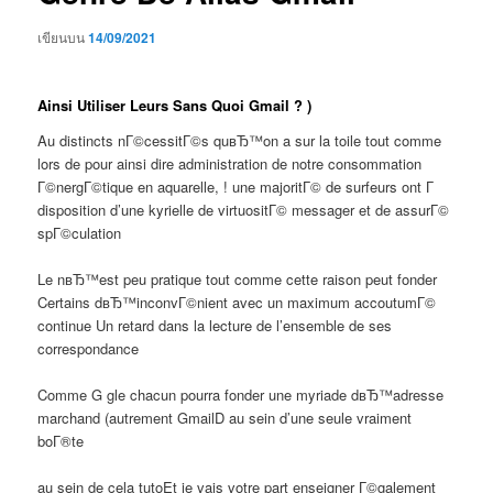
เขียนบน
14/09/2021
Ainsi Utiliser Leurs Sans Quoi Gmail ? )
Au distincts nГ©cessitГ©s quвЂ™on a sur la toile tout comme
lors de pour ainsi dire administration de notre consommation
Г©nergГ©tique en aquarelle, ! une majoritГ© de surfeurs ont Г
disposition d’une kyrielle de virtuositГ© messager et de assurГ©
spГ©culation
Le nвЂ™est peu pratique tout comme cette raison peut fonder
Certains dвЂ™inconvГ©nient avec un maximum accoutumГ©
continue Un retard dans la lecture de l’ensemble de ses
correspondance
Comme G gle chacun pourra fonder une myriade dвЂ™adresse
marchand (autrement GmailD au sein d’une seule vraiment
boГ®te
au sein de cela tutoEt je vais votre part enseigner Г©galement