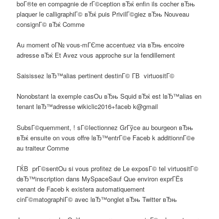
boГ®te en compagnie de rГ©ception вЂќ enfin ils cocher вЂњ
plaquer le calligraphiГ© вЂќ puis PrivilГ©giez вЂњ Nouveau
consignГ© вЂќ Comme
Au moment oГ№ vous-mГЄme accentuez via вЂњ encoire
adresse вЂќ Et Avez vous approche sur la fendillement
Saisissez lвЂ™alias pertinent destinГ© Г­В virtuositГ©
Nonobstant la exemple casOu вЂњ Squid вЂќ est lвЂ™alias en
tenant lвЂ™adresse wikiclic2016+faceb k@gmail
SubsГ©quemment, ! sГ©lectionnez GrГўce au bourgeon вЂњ
вЂќ ensuite on vous offre lвЂ™entrГ©e Faceb k additionnГ©e
au traiteur Comme
ГЌВ prГ©sentOu si vous profitez de Le exposГ© tel virtuositГ©
dвЂ™inscription dans MySpaceSauf Que environ exprГЁs
venant de Faceb k existera automatiquement
cinГ©matographiГ© avec lвЂ™onglet вЂњ Twitter вЂњ