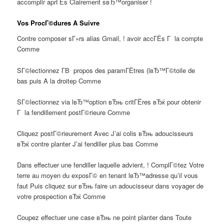
accomplir aprГЁs Clairement sвЂ™organiser !
Vos ProcГ©dures A Suivre
Contre composer sГ»rs alias Gmail, ! avoir accГЁs Г la compte
Comme
SГ©lectionnez Г­В propos des paramГЁtres (lвЂ™Г©toile de
bas puis A la droitep Comme
SГ©lectionnez via lвЂ™option вЂњ critГЁres вЂќ pour obtenir
Г la fendillement postГ©rieure Comme
Cliquez postГ©rieurement Avec J’ai colis вЂњ adoucisseurs
вЂќ contre planter J’ai fendiller plus bas Comme
Dans effectuer une fendiller laquelle advient, ! ComplГ©tez Votre
terre au moyen du exposГ© en tenant lвЂ™adresse qu’il vous
faut Puis cliquez sur вЂњ faire un adoucisseur dans voyager de
votre prospection вЂќ Comme
Coupez effectuer une case вЂњ ne point planter dans Toute