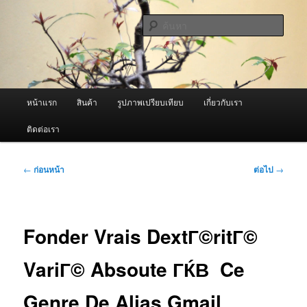
ข้าม
จำหน่ายเครื่องพ่นหมอกควัน คุณภาพดี บริการด้วยความจริงใจ
ไป
ค้นหา
ยัง
เนื้อหา
ผู้นำเข้าเครื่องพ่นหมอกควัน Best
หลัก
Fogger / Fogger One และ อะไหล่
เมนู
หน้าแรก
สินค้า
รูปภาพเปรียบเทียบ
เกี่ยวกับเรา
หลัก
ติดต่อเรา
เมนู
←
ก่อนหน้า
ต่อไป
→
นำทาง
เรื่อง
Fonder Vrais DextГ©ritГ©
VariГ© Absoute ГЌВ Ce
Genre De Alias Gmail