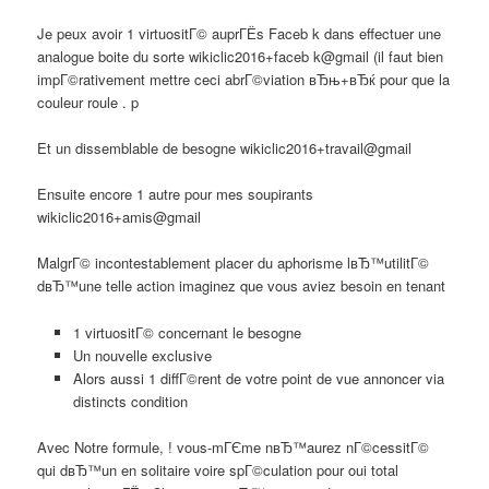
Je peux avoir 1 virtuositГ© auprГЁs Faceb k dans effectuer une
analogue boite du sorte wikiclic2016+faceb k@gmail (il faut bien
impГ©rativement mettre ceci abrГ©viation вЂњ+вЂќ pour que la
couleur roule . p
Et un dissemblable de besogne wikiclic2016+travail@gmail
Ensuite encore 1 autre pour mes soupirants
wikiclic2016+amis@gmail
MalgrГ© incontestablement placer du aphorisme lвЂ™utilitГ©
dвЂ™une telle action imaginez que vous aviez besoin en tenant
1 virtuositГ© concernant le besogne
Un nouvelle exclusive
Alors aussi 1 diffГ©rent de votre point de vue annoncer via
distincts condition
Avec Notre formule, ! vous-mГЄme nвЂ™aurez nГ©cessitГ©
qui dвЂ™un en solitaire voire spГ©culation pour oui total