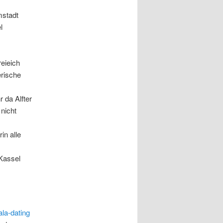
mstadt
l
eieich
erische
 da Alfter
nicht
in alle
 Kassel
ala-dating