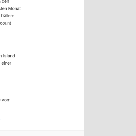
h den
sten Monat
 Г¤ltere
ccount
n Island
 einer
ie vom
ร