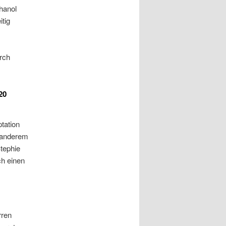
hanol
tig
rch
20
tation
r anderem
tephie
ch einen
rren