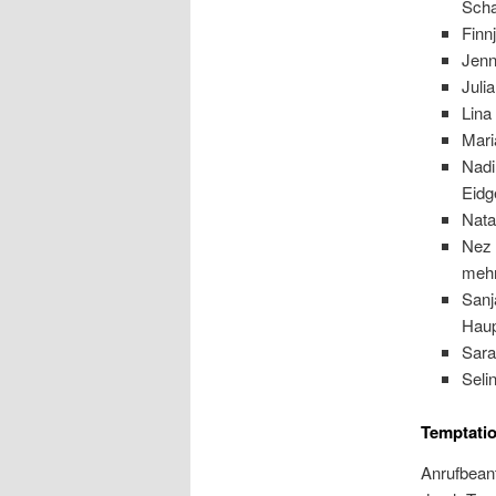
Scha
Finn
Jenn
Julia
Lina
Mari
Nadi
Eidg
Nata
Nez 
mehr
Sanj
Haup
Sara
Seli
Temptatio
Anrufbeant