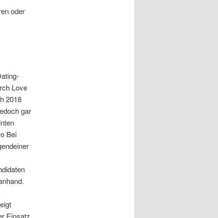
ren oder
ating-
urch Love
ch 2018
Jedoch gar
inten
ro Bei
gendeiner
ndidaten
 anhand.
eigt
er Einsatz