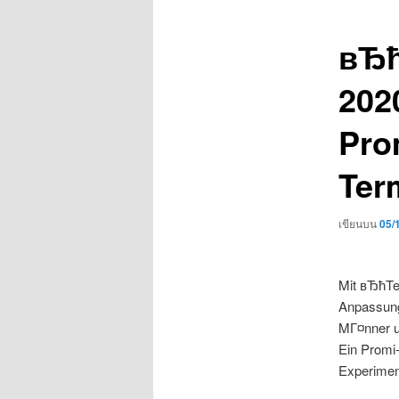
เรื่อง
вЂћ
2020
Pro
Ter
เขียนบน
05/
Mit вЂћTe
Anpassung 
MГ¤nner un
Ein Promi-
Experiment