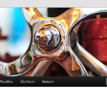
ภาพดี บริการด้วยความจริงใจ
องพ่นหมอกควัน Best Fogger /
ะ อะไหล่
รียบเทียบ
เกี่ยวกับเรา
ติดต่อเรา