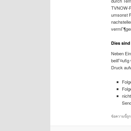
durch Tem
TVNOW-Pre
umsonst Fe
nachstell
vermГ¶gen 
Dies sind
Neben Ein 
beilГ¤ufig
Druck auf
Folg
Folg
nich
Send
ข้อความนี้ถู