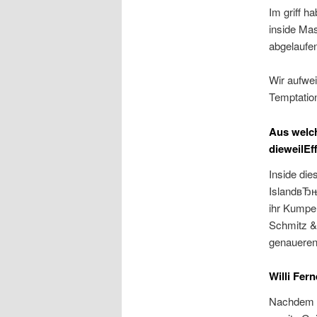
Im griff h
inside Ma
abgelaufen
Wir aufwei
Temptation
Aus welch
dieweilEf
Inside di
IslandвЂњ 
ihr Kumpe
Schmitz &
genaueren
Willi Fer
Nachdem i