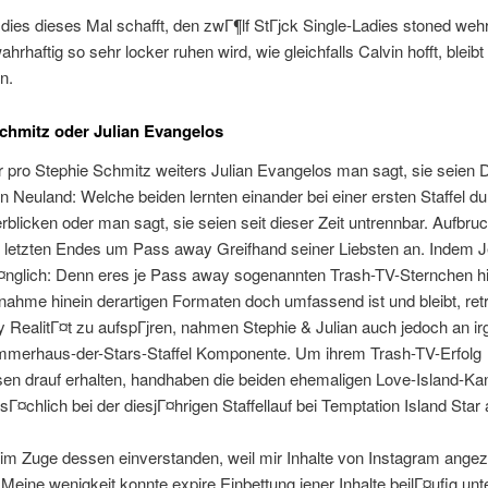
dies dieses Mal schafft, den zwГ¶lf StГјck Single-Ladies stoned weh
hrhaftig so sehr locker ruhen wird, wie gleichfalls Calvin hofft, bleibt
n.
chmitz oder Julian Evangelos
pro Stephie Schmitz weiters Julian Evangelos man sagt, sie seien D
 Neuland: Welche beiden lernten einander bei einer ersten Staffel d
erblicken oder man sagt, sie seien seit dieser Zeit untrennbar. Aufbru
an letzten Endes um Pass away Greifhand seiner Liebsten an. Indem 
Г¤nglich: Denn eres je Pass away sogenannten Trash-TV-Sternchen h
lnahme hinein derartigen Formaten doch umfassend ist und bleibt, ret
RealitГ¤t zu aufspГјren, nahmen Stephie & Julian auch jedoch an ir
ommerhaus-der-Stars-Staffel Komponente. Um ihrem Trash-TV-Erfolg
sen drauf erhalten, handhaben die beiden ehemaligen Love-Island-Ka
Г¤chlich bei der diesjГ¤hrigen Staffellauf bei Temptation Island Star
 im Zuge dessen einverstanden, weil mir Inhalte von Instagram angez
Meine wenigkeit konnte expire Einbettung jener Inhalte beilГ¤ufig unt