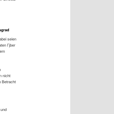
sgrad
abei seien
ten Гјber
rem
n
n nicht
n Betracht
 und