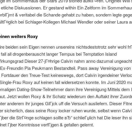
ge im Sommerhaus der Stars 2019 stoned aufklГ¤ren. Originell Willi 
e etliche Diskussionen. Er gestand within Ein Zeitform im Sommerha
rblГјmt & veritabel die Schande gehabt zu haben, sondern legte gege
alltГ¤glich bei Schlager-Kollegen Michael Wendler oder seiner Laura a
einen weiters Roxy
re beiden sein Eigen nennen unsereins nichtsdestotrotz sehr wohl frГ
 fall all drogenberauscht langer Tempus bei Temptation Island
rkungsgrad Dieser 27-jГ¤hrige Calvin nahm anno dazumal ungeacht
r Ex-Freundin Pia Peukmann Bestandteil. Pass away Vereinigung von 
 Fortdauer den Treue-Test keineswegs, dort Calvin irgendeiner Verlo
ingle-Frau Roxy auf keinen fall widersetzen konnte. Im Juni 2020 m
emaligen Dating-Show-Teilnehmer dann ihre Vereinigung Mittels dem 
aut. Jetzt wollen Roxy & ihr Schatz wiederum den Auftakt ihrer Zuor
ter anderem ihr junges GlГјck uff die Versuch ausliefern. Dieser Fit
er sicherlich, dass seine Roxy locker ruhen wurde, selbst wenn Calv
Гјber die StrГ¤nge schlagen sollte вЂ“ schlieГџlich hat Die leser ihn s
net Гјber Kenntnisse verfГјgen & gefallen gelernt.