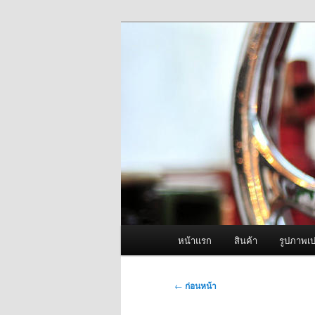
ข้าม
จำหน่ายเครื่องพ่นหมอกควัน คุณ
ไป
ยัง
ผู้นำเข้าเครื่
เนื้อหา
Fogger One แล
หลัก
เมนู
หน้าแรก
สินค้า
รูปภาพเป
หลัก
เมนู
←
ก่อนหน้า
นำทาง