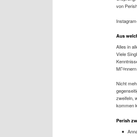
von Perish
Instagram-
Aus welch
Alles in 
Viele Sing
Kenntnisse
MГ¤nnern e
Nicht meh
gegenseiti
zweifeln, 
kommen ka
Perish zw
Anna