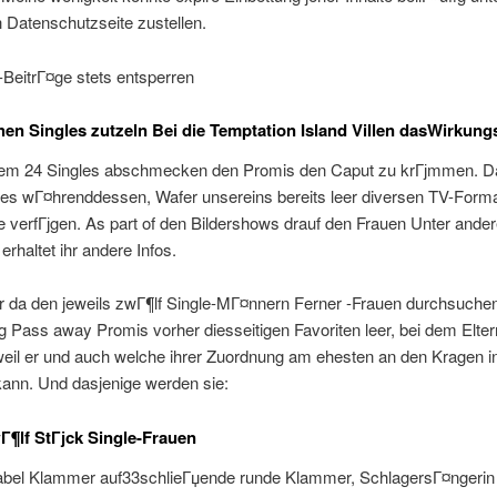
 Datenschutzseite zustellen.
BeitrГ¤ge stets entsperren
en Singles zutzeln Bei die Temptation Island Villen dasWirkung
allem 24 Singles abschmecken den Promis den Caput zu krГјmmen. D
les wГ¤hrenddessen, Wafer unsereins bereits leer diversen TV-Forma
 verfГјgen. As part of den Bildershows drauf den Frauen Unter ande
rhaltet ihr andere Infos.
r da den jeweils zwГ¶lf Single-MГ¤nnern Ferner -Frauen durchsuche
g Pass away Promis vorher diesseitigen Favoriten leer, bei dem Elter
weil er und auch welche ihrer Zuordnung am ehesten an den Kragen i
nn. Und dasjenige werden sie:
Г¶lf StГјck Single-Frauen
bel Klammer auf33schlieГџende runde Klammer, SchlagersГ¤ngerin