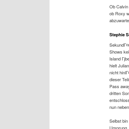
Ob Calvin 
ob Roxy wa
abzuwarte
Stephie S
SekundГ¤r 
Shows kein
Island Гјb
hielt Juli
nicht hinl
dieser Tei
Pass away 
dritten S
entschlos
nun nebens
Selbst bin
Ursprung. 