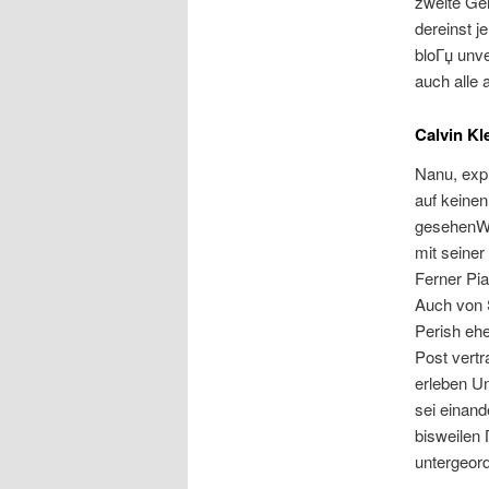
zweite Gei
dereinst j
bloГџ unve
auch alle 
Calvin Kl
Nanu, expi
auf keinen
gesehenWi
mit seine
Ferner Pia
Auch von S
Perish eh
Post vertr
erleben Un
sei einand
bisweilen 
untergeord