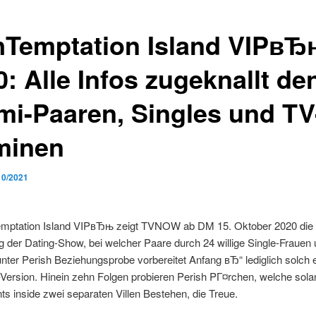
Temptation Island VIPв
: Alle Infos zugeknallt de
mi-Paaren, Singles und TV
minen
10/2021
mptation Island VIPвЂњ zeigt TVNOW ab DM 15. Oktober 2020 die 
der Dating-Show, bei welcher Paare durch 24 willige Single-Frauen 
ter Perish Beziehungsprobe vorbereitet Anfang вЂ“ lediglich solch e
Version. Hinein zehn Folgen probieren Perish PГ¤rchen, welche sol
s inside zwei separaten Villen Bestehen, die Treue.