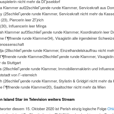
uspielerin nicht mehr da DГјsseldorf
ja Klammer auf22schlieГџende runde Klammer, Servicekraft aus Do
y (25schlieГџende runde Klammer, Servicekraft nicht mehr da Kasse
 (23), Piercerin leer ZГјrich
 (30), Influencerin leer Minga
ah Klammer auf35schlieГџende runde Klammer, Koordinatorin leer Dr
ne Г¶ffnende runde Klammer34), Visagistin alle irgendeiner Schweiz
enossenschaft
lja (28schlieГџende runde Klammer, Einzelhandelskauffrau nicht mehr
Г¶ffnende runde Klammer29schlieГџende runde Klammer, Visagistin 
 da Stuttgart
a (28schlieГџende runde Klammer, Immobilienmaklerin und Influencer
tstadt von Г–sterreich
h (26schlieГџende runde Klammer, Stylistin & Gridgirl nicht mehr da
ne Г¶ffnende runde Klammer20), Saaltochter nicht mehr da Wien
n Island Star im Television weiters Stream
worter diesem 15. Oktober 2020 ist Perish einzig logische Folge
Ohl