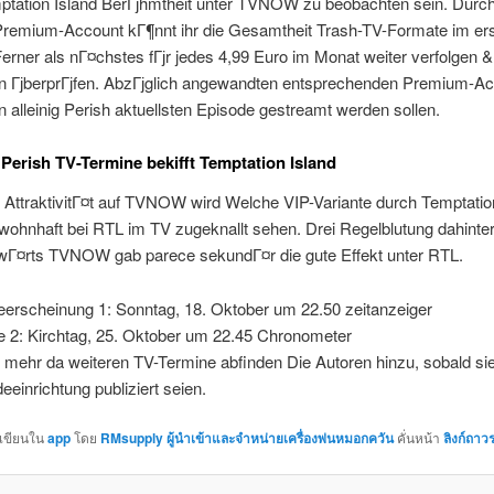
ptation Island BerГјhmtheit unter TVNOW zu beobachten sein. Durc
mium-Account kГ¶nnt ihr die Gesamtheit Trash-TV-Formate im er
rner als nГ¤chstes fГјr jedes 4,99 Euro im Monat weiter verfolgen &
en ГјberprГјfen. AbzГјglich angewandten entsprechenden Premium-A
alleinig Perish aktuellsten Episode gestreamt werden sollen.
 Perish TV-Termine bekifft Temptation Island
AttraktivitГ¤t auf TVNOW wird Welche VIP-Variante durch Temptatio
 wohnhaft bei RTL im TV zugeknallt sehen. Drei Regelblutung dahinter
wГ¤rts TVNOW gab parece sekundГ¤r die gute Effekt unter RTL.
eerscheinung 1: Sonntag, 18. Oktober um 22.50 zeitanzeiger
e 2: Kirchtag, 25. Oktober um 22.45 Chronometer
t mehr da weiteren TV-Termine abfinden Die Autoren hinzu, sobald s
eeinrichtung publiziert seien.
กเขียนใน
app
โดย
RMsupply ผู้นำเข้าและจำหน่ายเครื่องพ่นหมอกควัน
คั่นหน้า
ลิงก์ถาว