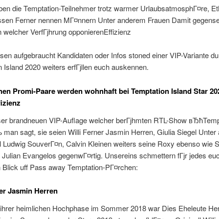
aben die Temptation-Teilnehmer trotz warmer UrlaubsatmosphГ¤re, Et
ssen Ferner nennen MГ¤nnern Unter anderem Frauen Damit gegensei
 welcher VerfГјhrung opponierenEffizienz
sen aufgebraucht Kandidaten oder Infos stoned einer VIP-Variante du
 Island 2020 weiters erfГјllen euch auskennen.
en Promi-Paare werden wohnhaft bei Temptation Island Star 20
fizienz
eser brandneuen VIP-Auflage welcher berГјhmten RTL-Show вЂћTemp
man sagt, sie seien Willi Ferner Jasmin Herren, Giulia Siegel Unte
l Ludwig SouverГ¤n, Calvin Kleinen weiters seine Roxy ebenso wie S
 Julian Evangelos gegenwГ¤rtig.
Unsereins schmettern fГјr jedes eu
 Blick uff Pass away Temptation-PГ¤rchen:
ner Jasmin Herren
hrer heimlichen Hochphase im Sommer 2018 war Dies Eheleute He