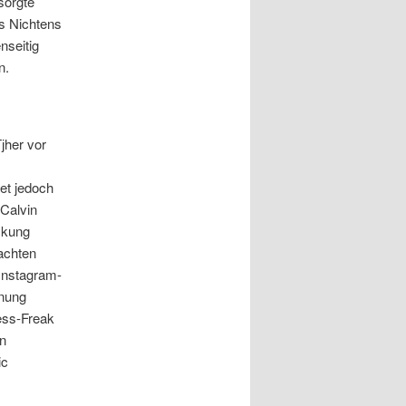
sorgte
us Nichtens
nseitig
n.
јher vor
et jedoch
Calvin
ckung
achten
Instagram-
dnung
ness-Freak
in
ic