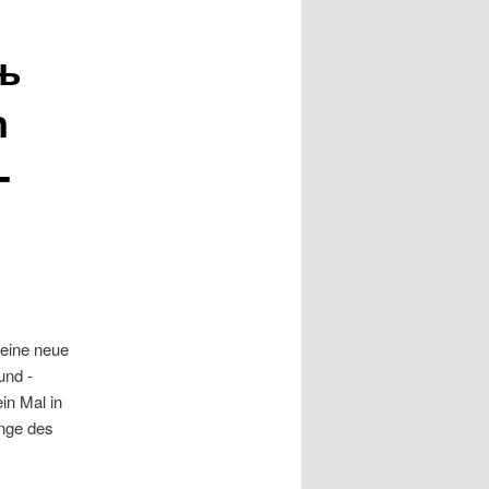
Ђњ
n
-
eine neue
und -
in Mal in
ange des